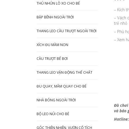
THÚ NHÚN LÒ XO CHO BÉ
– Kích 
BẬP BÊNH NGOÀI TRỜI
– Vách 
trẻ nhỏ
THANG LEO CẦU TRƯỢT NGOÀI TRỜI
– Phù hợ
– Xem hà
XÍCH ĐU MẦM NON
CẦU TRƯỢT BỂ BƠI
THANG LEO VẬN ĐỘNG THỂ CHẤT
ĐU QUAY, MÂM QUAY CHO BÉ
NHÀ BÓNG NGOÀI TRỜI
Đồ chơi
và báo g
BỘ LEO NÚI CHO BÉ
Hotline
GÓC THIÊN NHIÊN, VƯỜN CỔ TÍCH