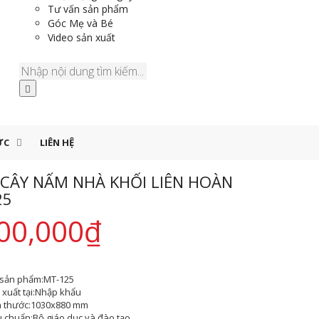
Tư vấn sản phẩm
Góc Mẹ và Bé
Video sản xuất
ỨC
LIÊN HỆ
 CÂY NẤM NHÀ KHỐI LIÊN HOÀN
25
00,000
₫
sản phẩm:
MT-125
xuất tại:
Nhập khẩu
h thước:
1030x880 mm
u chuẩn:
Bộ giáo dục và đào tạo