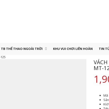
TB THỂ THAO NGOÀI TRỜI
KHU VUI CHƠI LIÊN HOÀN
TIN T
-125
VÁCH
MT-1
1,9
Mã 
Sản 
Kíc
Tiê