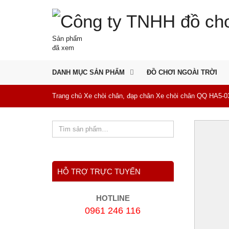
Sản phẩm
đã xem
DANH MỤC SẢN PHẨM
ĐỒ CHƠI NGOÀI TRỜI
Trang chủ
Xe chòi chân, đạp chân
Xe chòi chân QQ HA5-0
HỖ TRỢ TRỰC TUYẾN
HOTLINE
0961 246 116