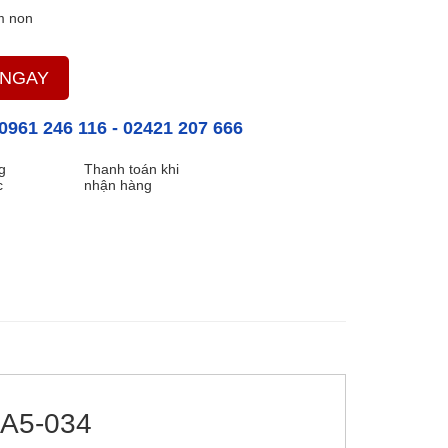
 non
 NGAY
0961 246 116
-
02421 207 666
g
Thanh toán khi
c
nhận hàng
HA5-034