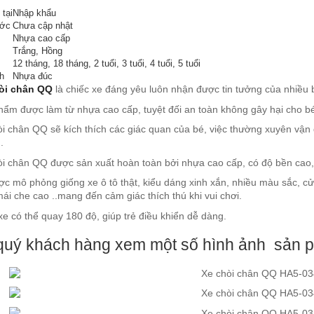
tại
Nhập khẩu
ước
Chưa cập nhật
Nhựa cao cấp
Trắng, Hồng
12 tháng, 18 tháng, 2 tuổi, 3 tuổi, 4 tuổi, 5 tuổi
h
Nhựa đúc
òi chân QQ
là chiếc xe đáng yêu luôn nhận được tin tưởng của nhiều
hẩm được làm từ nhựa cao cấp, tuyệt đối an toàn không gây hại cho b
òi chân QQ sẽ kích thích các giác quan của bé, việc thường xuyên vận
.
òi chân QQ được sản xuất hoàn toàn bởi nhựa cao cấp, có độ bền cao, 
ợc mô phỏng giống xe ô tô thật, kiểu dáng xinh xắn, nhiều màu sắc, c
mái che cao ..mang đến cảm giác thích thú khi vui chơi.
e có thể quay 180 độ, giúp trẻ điều khiển dễ dàng.
quý khách hàng xem một số hình ảnh sản 