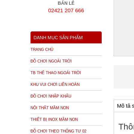
BÁN LẺ
02421 207 666
DANH MỤC SẢN PHẨM
TRANG CHỦ
ĐỒ CHƠI NGOÀI TRỜI
TB THỂ THAO NGOÀI TRỜI
KHU VUI CHƠI LIÊN HOÀN
ĐỒ CHƠI NHẬP KHẨU
Mô tả 
NỘI THẤT MẦM NON
THIẾT BỊ INOX MẦM NON
Thô
ĐỒ CHƠI THEO THÔNG TƯ 02