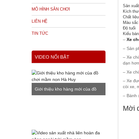
Sản xuất 
MÔ HÌNH SÂN CHƠI
Kích th
Chất liệu
LIÊN HỆ
Màu sắc
Độ tuổi
TIN TỨC
Kiểu bán
–
Xe ch
– Sản p
VIDEO NỔI BẬT
– Xe ch
dạn hơn
– Xe ch
– Xe đư
còi xe, 
Giới thiệu kho hàng mới của đồ
– Bánh x
chơi mầm non Hà Huy
Mời 