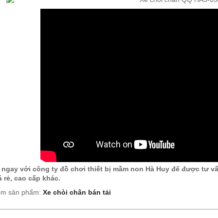
 ngay với công ty đồ chơi thiết bị mầm non Hà Huy để được tư 
 rẻ, cao cấp khác.
êm sản phẩm:
Xe chòi chân bán tải