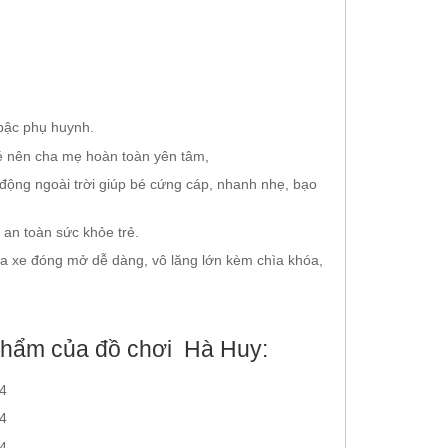
 bậc phụ huynh.
é nên cha mẹ hoàn toàn yên tâm,
 động ngoài trời giúp bé cứng cáp, nhanh nhẹ, bạo
an toàn sức khỏe trẻ.
ửa xe đóng mở dễ dàng, vô lăng lớn kèm chìa khóa,
phẩm của đồ chơi Hà Huy: