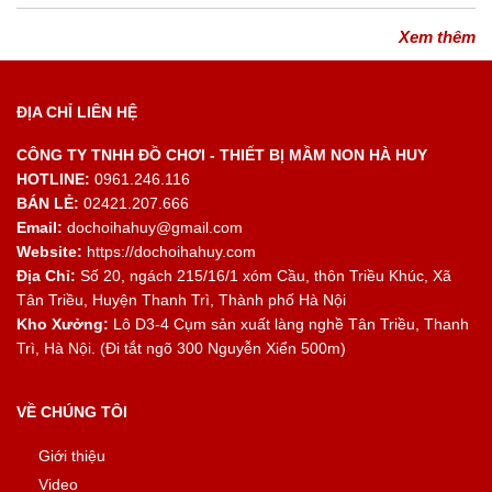
Xem thêm
ĐỊA CHỈ LIÊN HỆ
CÔNG TY TNHH ĐỒ CHƠI - THIẾT BỊ MẦM NON HÀ HUY
HOTLINE:
0961.246.116
BÁN LẺ:
02421.207.666
Email:
dochoihahuy@gmail.com
Website:
https://dochoihahuy.com
Địa Chỉ:
Số 20, ngách 215/16/1 xóm Cầu, thôn Triều Khúc, Xã
Tân Triều, Huyện Thanh Trì, Thành phố Hà Nội
Kho Xưởng:
Lô D3-4 Cụm sản xuất làng nghề Tân Triều, Thanh
Trì, Hà Nội. (Đi tắt ngõ 300 Nguyễn Xiển 500m)
VỀ CHÚNG TÔI
Giới thiệu
Video