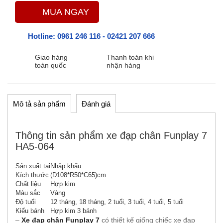
MUA NGAY
Hotline:
0961 246 116
-
02421 207 666
Giao hàng
Thanh toán khi
toàn quốc
nhận hàng
Mô tả sản phẩm
Đánh giá
Thông tin sản phẩm xe đạp chân Funplay 7
HA5-064
Sản xuất tại
Nhập khẩu
Kích thước
(D108*R50*C65)cm
Chất liệu
Hợp kim
Màu sắc
Vàng
Độ tuổi
12 tháng, 18 tháng, 2 tuổi, 3 tuổi, 4 tuổi, 5 tuổi
Kiểu bánh
Hợp kim 3 bánh
–
Xe đạp chân Funplay 7
có thiết kế giống chiếc xe đạp