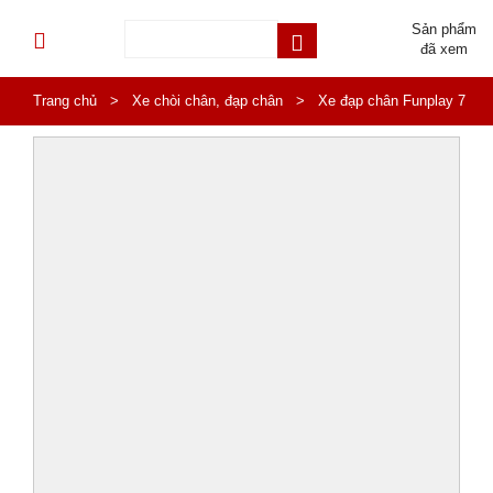
Sản phẩm
đã xem
Trang chủ
>
Xe chòi chân, đạp chân
>
Xe đạp chân Funplay 7
HA5-064