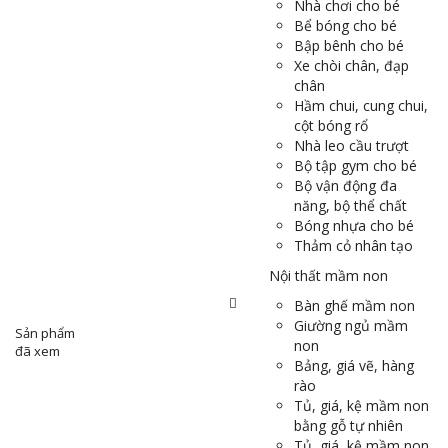
Nhà chơi cho bé
Bể bóng cho bé
Bập bênh cho bé
Xe chòi chân, đạp
chân
Hầm chui, cung chui,
cột bóng rổ
Nhà leo cầu trượt
Bộ tập gym cho bé
Bộ vận động đa
năng, bộ thể chất
Bóng nhựa cho bé
Thảm cỏ nhân tạo
Nội thất mầm non
Bàn ghế mầm non
Giường ngủ mầm
Sản phẩm
non
đã xem
Bảng, giá vẽ, hàng
rào
Tủ, giá, kệ mầm non
bằng gỗ tự nhiên
Tủ, giá, kệ mầm non