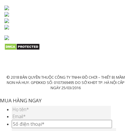
© 2018 BẢN QUYỀN THUỘC CÔNG TY TNHH ĐỒ CHƠI – THIẾT BỊ MẦM
NON HÀ HUY. GPĐKKD SỐ: 0107369495 DO SỞ KHĐT TP. HÀ NỘI CẤP
NGÀY 25/03/2016
MUA HÀNG NGAY