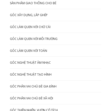
SẢN PHẨM GIAO THÔNG CHO BÉ
GÓC XÂY DỰNG, LẮP GHÉP
GÓC LÀM QUEN VỚI CHỮ CÁI
GÓC LÀM QUEN VỚI MÔI TRƯỜNG
GÓC LÀM QUEN VỚI TOÁN
GÓC NGHỆ THUẬT ÂM NHẠC
GÓC NGHỆ THUẬT TẠO HÌNH
GÓC PHÂN VAI CHỦ ĐỀ GIA ĐÌNH
GÓC PHÂN VAI CHỦ ĐỀ XÃ HỘI
GÓC THIÊN NHIÊN, VƯỜN CỔ TÍCH