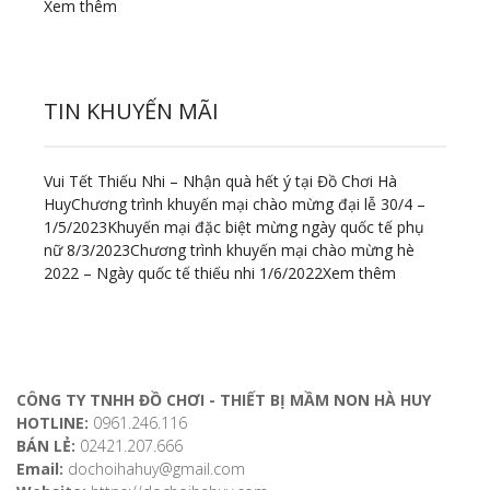
Xem thêm
TIN KHUYẾN MÃI
Vui Tết Thiếu Nhi – Nhận quà hết ý tại Đồ Chơi Hà
Huy
Chương trình khuyến mại chào mừng đại lễ 30/4 –
1/5/2023
Khuyến mại đặc biệt mừng ngày quốc tế phụ
nữ 8/3/2023
Chương trình khuyến mại chào mừng hè
2022 – Ngày quốc tế thiếu nhi 1/6/2022
Xem thêm
ĐỊA CHỈ LIÊN HỆ
CÔNG TY TNHH ĐỒ CHƠI - THIẾT BỊ MẦM NON HÀ HUY
HOTLINE:
0961.246.116
BÁN LẺ:
02421.207.666
Email:
dochoihahuy@gmail.com