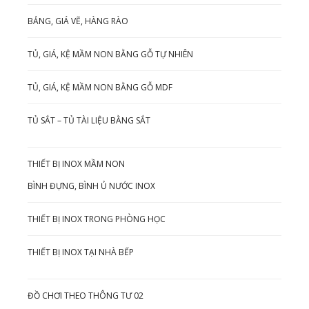
BẢNG, GIÁ VẼ, HÀNG RÀO
TỦ, GIÁ, KỆ MẦM NON BẰNG GỖ TỰ NHIÊN
TỦ, GIÁ, KỆ MẦM NON BẰNG GỖ MDF
TỦ SẮT – TỦ TÀI LIỆU BẰNG SẮT
THIẾT BỊ INOX MẦM NON
BÌNH ĐỰNG, BÌNH Ủ NƯỚC INOX
THIẾT BỊ INOX TRONG PHÒNG HỌC
THIẾT BỊ INOX TẠI NHÀ BẾP
ĐỒ CHƠI THEO THÔNG TƯ 02