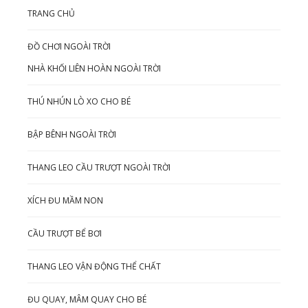
TRANG CHỦ
ĐỒ CHƠI NGOÀI TRỜI
NHÀ KHỐI LIÊN HOÀN NGOÀI TRỜI
THÚ NHÚN LÒ XO CHO BÉ
BẬP BÊNH NGOÀI TRỜI
THANG LEO CẦU TRƯỢT NGOÀI TRỜI
XÍCH ĐU MẦM NON
CẦU TRƯỢT BỂ BƠI
THANG LEO VẬN ĐỘNG THỂ CHẤT
ĐU QUAY, MÂM QUAY CHO BÉ