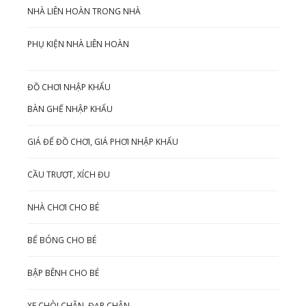
NHÀ LIÊN HOÀN TRONG NHÀ
PHỤ KIỆN NHÀ LIÊN HOÀN
ĐỒ CHƠI NHẬP KHẨU
BÀN GHẾ NHẬP KHẨU
GIÁ ĐỂ ĐỒ CHƠI, GIÁ PHƠI NHẬP KHẨU
CẦU TRƯỢT, XÍCH ĐU
NHÀ CHƠI CHO BÉ
BỂ BÓNG CHO BÉ
BẬP BÊNH CHO BÉ
XE CHÒI CHÂN, ĐẠP CHÂN