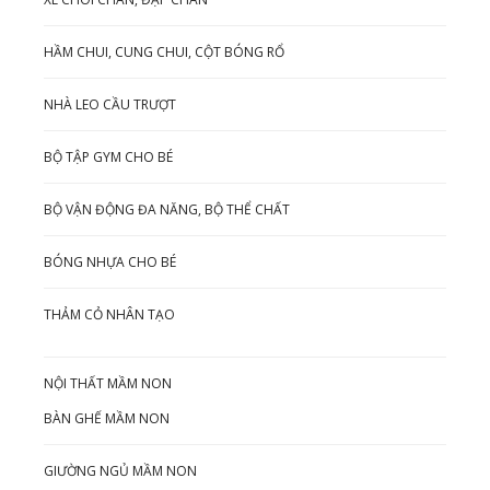
HẦM CHUI, CUNG CHUI, CỘT BÓNG RỔ
NHÀ LEO CẦU TRƯỢT
BỘ TẬP GYM CHO BÉ
BỘ VẬN ĐỘNG ĐA NĂNG, BỘ THỂ CHẤT
BÓNG NHỰA CHO BÉ
THẢM CỎ NHÂN TẠO
NỘI THẤT MẦM NON
BÀN GHẾ MẦM NON
GIƯỜNG NGỦ MẦM NON