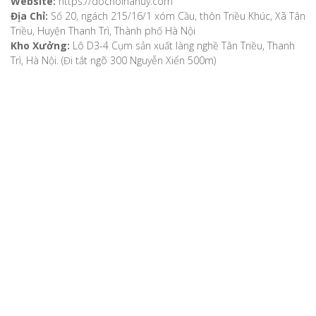
Website:
https://dochoihahuy.com
Địa Chỉ:
Số 20, ngách 215/16/1 xóm Cầu, thôn Triều Khúc, Xã Tân
Triều, Huyện Thanh Trì, Thành phố Hà Nội
Kho Xưởng:
Lô D3-4 Cụm sản xuất làng nghề Tân Triều, Thanh
Trì, Hà Nội. (Đi tắt ngõ 300 Nguyễn Xiển 500m)
VỀ CHÚNG TÔI
Giới thiệu
Video
Bản đồ chỉ dẫn
Chính sách khách hàng
Hướng dẫn mua hàng
Hướng dẫn thanh toán
Phương thức vận chuyển
Chính sách bảo mật
Chính sách đổi, trả hàng, hoàn tiền
Chính sách bảo hành