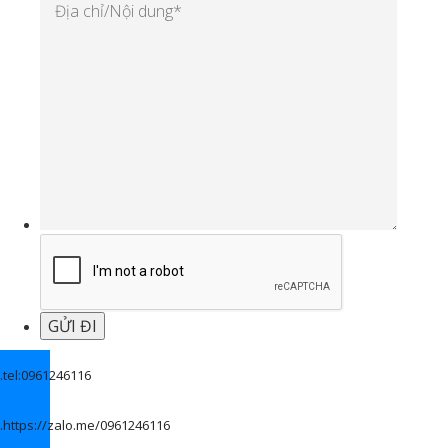
.
tel:0961246116
.
https://zalo.me/0961246116