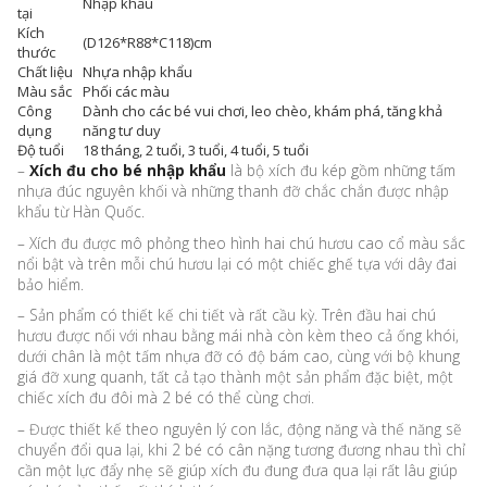
Nhập khẩu
tại
Kích
(D126*R88*C118)cm
thước
Chất liệu
Nhựa nhập khẩu
Màu sắc
Phối các màu
Công
Dành cho các bé vui chơi, leo chèo, khám phá, tăng khả
dụng
năng tư duy
Độ tuổi
18 tháng, 2 tuổi, 3 tuổi, 4 tuổi, 5 tuổi
–
Xích đu cho bé nhập khẩu
là bộ xích đu kép gồm những tấm
nhựa đúc nguyên khối và những thanh đỡ chắc chắn được nhập
khẩu từ Hàn Quốc.
– Xích đu được mô phỏng theo hình hai chú hươu cao cổ màu sắc
nổi bật và trên mỗi chú hươu lại có một chiếc ghế tựa với dây đai
bảo hiểm.
– Sản phẩm có thiết kế chi tiết và rất cầu kỳ. Trên đầu hai chú
hươu được nối với nhau bằng mái nhà còn kèm theo cả ống khói,
dưới chân là một tấm nhựa đỡ có độ bám cao, cùng với bộ khung
giá đỡ xung quanh, tất cả tạo thành một sản phẩm đặc biệt, một
chiếc xích đu đôi mà 2 bé có thể cùng chơi.
– Được thiết kế theo nguyên lý con lắc, động năng và thế năng sẽ
chuyển đổi qua lại, khi 2 bé có cân nặng tương đương nhau thì chỉ
cần một lực đẩy nhẹ sẽ giúp xích đu đung đưa qua lại rất lâu giúp