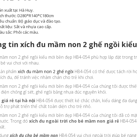
n xuất tại: Hà Huy.
ích thước: D280*R140*C180cm
iêu chuẩn:
Bộ giáo dục và đào tạo.
ất liệu:
Sắt và nhựa cao cấp.
àu sắc:
Phôi các màu.
g tin xích đu mầm non 2 ghế ngồi kiể
mầm non 2 ghế ngồi kiểu mới bền đẹp HB4-054 phù hợp lắp đặt trong tr
bé vui chơi với nhau.
 sản phẩm
xích đu mầm non 2 ghế ngồi
HB4-054 có thể được tách rời h
xích đu, để tránh việc nhàm chán cho trẻ khi chơi.
mầm non 2 ghế ngồi kiểu mới bền đẹp HB4-054 của chúng tôi được thiết
 điện chống gỉ sét, ghế ngồi bằng nhựa đúc nguyên khối.
 giá rẻ tại hà nội
HB4-054 được thiết kế chắc chắn, kiểu dáng đa dạng
hỗ trợ phát triển thể chất toàn diện cho trẻ nhỏ.
 mầm non 2 ghế ngồi kiểu mới bền đẹp HB4-054 của chúng tôi đã có mặt
 nước. Trong đó
xích đu ngoài trời cho bé mầm non giá rẻ
HB4-054 
ất.
 dụng
xích đu cho bé mầm non
HB4-054 vui chơi ngoài trời giúp bé năng