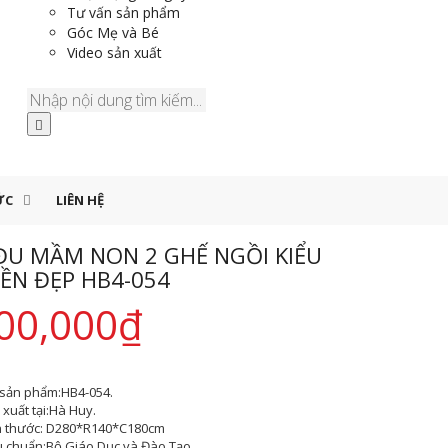
Tư vấn sản phẩm
Góc Mẹ và Bé
Video sản xuất
ỨC
LIÊN HỆ
ĐU MẦM NON 2 GHẾ NGỒI KIỂU
ỀN ĐẸP HB4-054
00,000
₫
sản phẩm:
HB4-054.
xuất tại:
Hà Huy.
h thước:
D280*R140*C180cm
u chuẩn:
Bộ Giáo Dục và Đào Tạo.