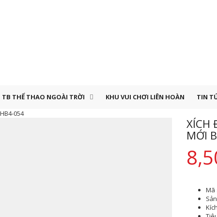
TB THỂ THAO NGOÀI TRỜI
KHU VUI CHƠI LIÊN HOÀN
TIN T
 HB4-054
XÍCH 
MỚI B
8,5
Mã 
Sản 
Kíc
Tiê