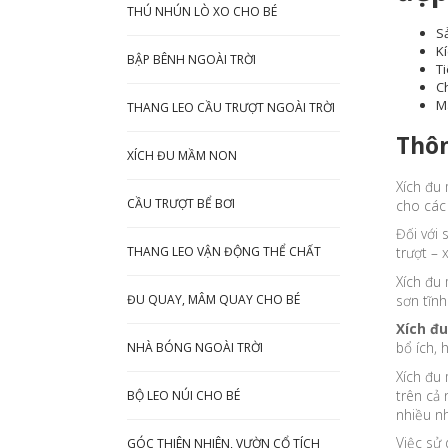
THÚ NHÚN LÒ XO CHO BÉ
Sả
K
BẬP BÊNH NGOÀI TRỜI
T
Ch
M
THANG LEO CẦU TRƯỢT NGOÀI TRỜI
Thôn
XÍCH ĐU MẦM NON
Xích đu 
CẦU TRƯỢT BỂ BƠI
cho các 
Đối với
THANG LEO VẬN ĐỘNG THỂ CHẤT
trượt – 
Xích đu 
sơn tĩnh
ĐU QUAY, MÂM QUAY CHO BÉ
Xích đu
bổ ích, 
NHÀ BÓNG NGOÀI TRỜI
Xích đu
trên cả
BỘ LEO NÚI CHO BÉ
nhiều nh
Việc sử
GÓC THIÊN NHIÊN, VƯỜN CỔ TÍCH