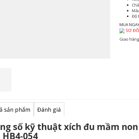
Chất
Màu
Độ 
MUA NGA
SƠ ĐỒ
Giao hàng
ả sản phẩm
Đánh giá
ng số kỹ thuật xích đu mầm non 
 HB4-054