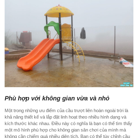
THẢM CỎ NHÂN TẠO
GÓC THIÊN NHIÊN, VƯỜN CỔ TÍCH
GÓC THƠ VÀ TRUYỆN KỂ
Phù hợp với không gian vừa và nhỏ
Một trong những ưu điểm của cầu trượt liên hoàn ngoài trời là
khả năng thiết kế và lắp đặt linh hoạt theo nhiều hình dạng và
kích thước khác nhau. Điều này có nghĩa là bạn có thể tìm thấy
một mô hình phù hợp cho không gian sân chơi của mình mà
không cần chiếm quá nhiều diện tích. Bạn có thể tùy chỉnh cầu