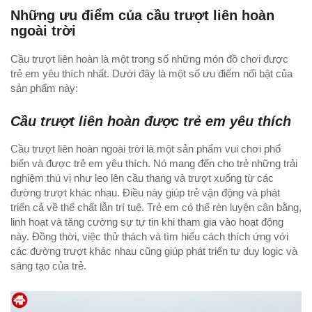
Những ưu điểm của cầu trượt liên hoàn
ĐỒ CHƠI THEO THÔNG TƯ 02
HOẠT ĐỘNG CÔNG TY
CẦU TRƯỢT BỂ BƠI
CẦU TRƯỢT, XÍCH ĐU
GIƯỜNG NGỦ MẦM NON
BÌNH ĐỰNG, BÌNH Ủ NƯỚC INOX
ngoài trời
MÔ HÌNH SÂN CHƠI
TƯ VẤN SẢN PHẨM
THANG LEO VẬN ĐỘNG THỂ CHẤT
NHÀ CHƠI CHO BÉ
BẢNG, GIÁ VẼ, HÀNG RÀO
THIẾT BỊ INOX TRONG PHÒNG HỌC
SẢN PHẨM GIAO THÔNG CHO BÉ
Cầu trượt liên hoàn là một trong số những món đồ chơi được
trẻ em yêu thích nhất. Dưới đây là một số ưu điểm nổi bật của
GÓC MẸ VÀ BÉ
ĐU QUAY, MÂM QUAY CHO BÉ
BỂ BÓNG CHO BÉ
TỦ, GIÁ, KỆ MẦM NON BẰNG GỖ TỰ NHIÊN
THIẾT BỊ INOX TẠI NHÀ BẾP
GÓC XÂY DỰNG, LẮP GHÉP
sản phẩm này:
VIDEO SẢN XUẤT
NHÀ BÓNG NGOÀI TRỜI
BẬP BÊNH CHO BÉ
TỦ, GIÁ, KỆ MẦM NON BẰNG GỖ MDF
GÓC LÀM QUEN VỚI CHỮ CÁI
Cầu trượt liên hoàn được trẻ em yêu thích
TUYỂN DỤNG
BỘ LEO NÚI CHO BÉ
XE CHÒI CHÂN, ĐẠP CHÂN
TỦ SẮT – TỦ TÀI LIỆU BẰNG SẮT
GÓC LÀM QUEN VỚI MÔI TRƯỜNG
Cầu trượt liên hoàn ngoài trời là một sản phẩm vui chơi phổ
biến và được trẻ em yêu thích. Nó mang đến cho trẻ những trải
nghiệm thú vị như leo lên cầu thang và trượt xuống từ các
GÓC THIÊN NHIÊN, VƯỜN CỔ TÍCH
HẦM CHUI, CUNG CHUI, CỘT BÓNG RỔ
GÓC LÀM QUEN VỚI TOÁN
đường trượt khác nhau. Điều này giúp trẻ vận động và phát
triển cả về thể chất lẫn trí tuệ. Trẻ em có thể rèn luyện cân bằng,
LINH KIỆN ĐỒ CHƠI NGOÀI TRỜI
NHÀ LEO CẦU TRƯỢT
GÓC NGHỆ THUẬT ÂM NHẠC
BỂ CHƠI CÁT NƯỚC CHO BÉ
linh hoạt và tăng cường sự tự tin khi tham gia vào hoạt động
này. Đồng thời, việc thử thách và tìm hiểu cách thích ứng với
BỘ TẬP GYM CHO BÉ
GÓC NGHỆ THUẬT TẠO HÌNH
các đường trượt khác nhau cũng giúp phát triển tư duy logic và
sáng tạo của trẻ.
BỘ VẬN ĐỘNG ĐA NĂNG, BỘ THỂ CHẤT
GÓC PHÂN VAI CHỦ ĐỀ GIA ĐÌNH
BÓNG NHỰA CHO BÉ
GÓC PHÂN VAI CHỦ ĐỀ XÃ HỘI