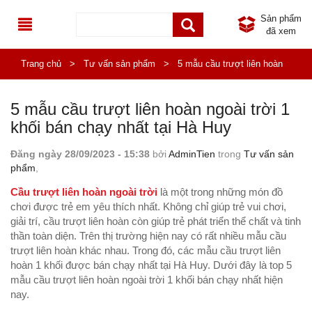
Sản phẩm
đã xem
TRANG CHỦ
Trang chủ
>
Tư vấn sản phẩm
>
5 mẫu cầu trượt liên hoàn
GIỚI THIỆU
ngoài trời 1 khối bán chạy nhất tại Hà Huy
5 mẫu cầu trượt liên hoàn ngoài trời 1
DANH MỤC SẢN PHẨM
khối bán chạy nhất tại Hà Huy
SẢN PHẨM MỚI
ĐỒ CHƠI NGOÀI TRỜI
Đăng ngày 28/09/2023 - 15:38
bởi
AdminTien
trong
Tư vấn sản
phẩm
,
SẢN PHẨM KHUYẾN MÃI
TB THỂ THAO NGOÀI TRỜI
NHÀ KHỐI LIÊN HOÀN NGOÀI TRỜI
Cầu trượt liên hoàn ngoài trời
là một trong những món đồ
chơi được trẻ em yêu thích nhất. Không chỉ giúp trẻ vui chơi,
TIN TỨC
KHU VUI CHƠI LIÊN HOÀN
THÚ NHÚN LÒ XO CHO BÉ
THIẾT BỊ THỂ THAO NGOÀI TRỜI PHỔ THÔNG
giải trí, cầu trượt liên hoàn còn giúp trẻ phát triển thể chất và tinh
thần toàn diện. Trên thị trường hiện nay có rất nhiều mẫu cầu
LIÊN HỆ
ĐỒ CHƠI NHẬP KHẨU
TIN KHUYẾN MÃI
BẬP BÊNH NGOÀI TRỜI
THIẾT BỊ THỂ DỤC NGOÀI TRỜI ĐA NĂNG
NHÀ LIÊN HOÀN TRONG NHÀ
trượt liên hoàn khác nhau. Trong đó, các mẫu cầu trượt liên
hoàn 1 khối được bán chạy nhất tại Hà Huy. Dưới đây là top 5
NỘI THẤT MẦM NON
CÔNG TRÌNH
THANG LEO CẦU TRƯỢT NGOÀI TRỜI
PHỤ KIỆN NHÀ LIÊN HOÀN
BÀN GHẾ NHẬP KHẨU
mẫu cầu trượt liên hoàn ngoài trời 1 khối bán chạy nhất hiện
nay.
THIẾT BỊ INOX MẦM NON
HOẠT ĐỘNG TỪ THIỆN
XÍCH ĐU MẦM NON
GIÁ ĐỂ ĐỒ CHƠI, GIÁ PHƠI NHẬP KHẨU
BÀN GHẾ MẦM NON