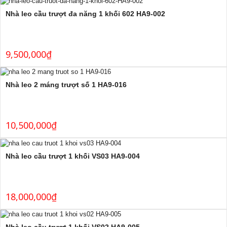
Nhà leo cầu trượt đa năng 1 khối 602 HA9-002
9,500,000
₫
Nhà leo 2 máng trượt số 1 HA9-016
10,500,000
₫
Nhà leo cầu trượt 1 khối VS03 HA9-004
18,000,000
₫