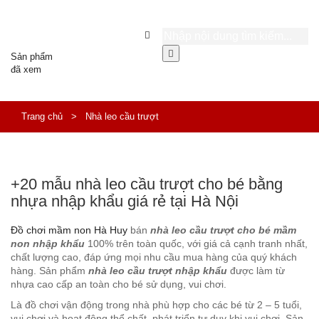
Sản phẩm
đã xem
Trang chủ
>
Nhà leo cầu trượt
+20 mẫu nhà leo cầu trượt cho bé bằng
nhựa nhập khẩu giá rẻ tại Hà Nội
Đồ chơi mầm non Hà Huy
bán
nhà leo cầu trượt cho bé mầm
non nhập khẩu
100% trên toàn quốc, với giá cả cạnh tranh nhất,
chất lượng cao, đáp ứng mọi nhu cầu mua hàng của quý khách
hàng. Sản phẩm
nhà leo cầu trượt nhập khẩu
được làm từ
nhựa cao cấp an toàn cho bé sử dụng, vui chơi.
Là đồ chơi vận động trong nhà phù hợp cho các bé từ 2 – 5 tuổi,
vui chơi và hoạt động thể chất, phát triển tư duy khi vui chơi. Sản