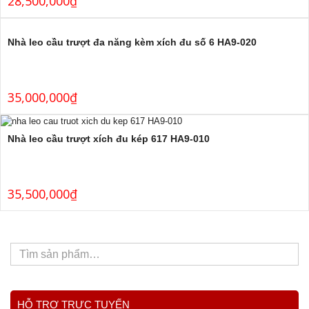
28,500,000
₫
Nhà leo cầu trượt đa năng kèm xích đu số 6 HA9-020
35,000,000
₫
Nhà leo cầu trượt xích đu kép 617 HA9-010
35,500,000
₫
HỖ TRỢ TRỰC TUYẾN