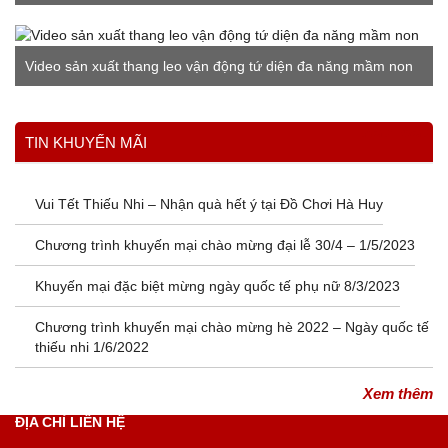
Video sản xuất thang leo vận động tứ diện đa năng mầm non
Xem thêm
TIN KHUYẾN MÃI
Vui Tết Thiếu Nhi – Nhận quà hết ý tại Đồ Chơi Hà Huy
Chương trình khuyến mại chào mừng đại lễ 30/4 – 1/5/2023
Khuyến mại đặc biệt mừng ngày quốc tế phụ nữ 8/3/2023
Chương trình khuyến mại chào mừng hè 2022 – Ngày quốc tế
thiếu nhi 1/6/2022
Xem thêm
ĐỊA CHỈ LIÊN HỆ