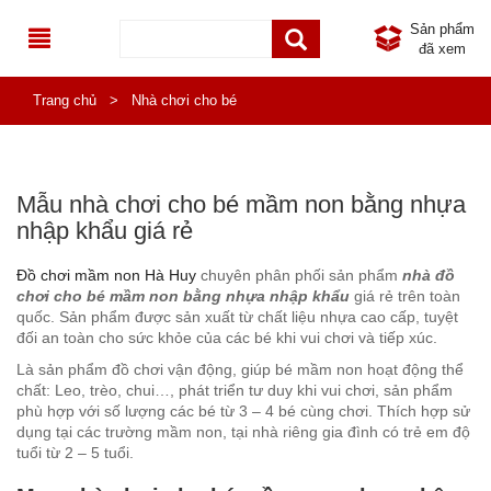
Sản phẩm
đã xem
TRANG CHỦ
Trang chủ
>
Nhà chơi cho bé
GIỚI THIỆU
DANH MỤC SẢN PHẨM
Mẫu nhà chơi cho bé mầm non bằng nhựa
nhập khẩu giá rẻ
SẢN PHẨM MỚI
ĐỒ CHƠI NGOÀI TRỜI
Đồ chơi mầm non Hà Huy
chuyên phân phối sản phẩm
nhà đồ
SẢN PHẨM KHUYẾN MÃI
TB THỂ THAO NGOÀI TRỜI
NHÀ KHỐI LIÊN HOÀN NGOÀI TRỜI
chơi cho bé mầm non bằng nhựa nhập khẩu
giá rẻ trên toàn
quốc. Sản phẩm được sản xuất từ chất liệu nhựa cao cấp, tuyệt
TIN TỨC
KHU VUI CHƠI LIÊN HOÀN
THÚ NHÚN LÒ XO CHO BÉ
THIẾT BỊ THỂ THAO NGOÀI TRỜI PHỔ THÔNG
đối an toàn cho sức khỏe của các bé khi vui chơi và tiếp xúc.
Là sản phẩm đồ chơi vận động, giúp bé mầm non hoạt động thể
LIÊN HỆ
ĐỒ CHƠI NHẬP KHẨU
TIN KHUYẾN MÃI
BẬP BÊNH NGOÀI TRỜI
THIẾT BỊ THỂ DỤC NGOÀI TRỜI ĐA NĂNG
NHÀ LIÊN HOÀN TRONG NHÀ
chất: Leo, trèo, chui…, phát triển tư duy khi vui chơi, sản phẩm
phù hợp với số lượng các bé từ 3 – 4 bé cùng chơi. Thích hợp sử
NỘI THẤT MẦM NON
CÔNG TRÌNH
THANG LEO CẦU TRƯỢT NGOÀI TRỜI
PHỤ KIỆN NHÀ LIÊN HOÀN
BÀN GHẾ NHẬP KHẨU
dụng tại các trường mầm non, tại nhà riêng gia đình có trẻ em độ
tuổi từ 2 – 5 tuổi.
THIẾT BỊ INOX MẦM NON
HOẠT ĐỘNG TỪ THIỆN
XÍCH ĐU MẦM NON
GIÁ ĐỂ ĐỒ CHƠI, GIÁ PHƠI NHẬP KHẨU
BÀN GHẾ MẦM NON