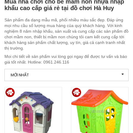
Mua nhà chơi cho bé mầm non nhựa nhập
khẩu cao cấp giá rẻ tại đồ chơi Hà Huy
ĐỒ CHƠI THEO THÔNG TƯ 02
HOẠT ĐỘNG CÔNG TY
CẦU TRƯỢT BỂ BƠI
CẦU TRƯỢT, XÍCH ĐU
GIƯỜNG NGỦ MẦM NON
BÌNH ĐỰNG, BÌNH Ủ NƯỚC INOX
Sản phẩm đa dạng mẫu mã, phối nhiều màu sắc đẹp. Đáp ứng
MÔ HÌNH SÂN CHƠI
TƯ VẤN SẢN PHẨM
THANG LEO VẬN ĐỘNG THỂ CHẤT
NHÀ CHƠI CHO BÉ
BẢNG, GIÁ VẼ, HÀNG RÀO
THIẾT BỊ INOX TRONG PHÒNG HỌC
SẢN PHẨM GIAO THÔNG CHO BÉ
mọi nhu cầu số lượng mua hàng của quý khách hàng. Với kinh
nghiệm 8 năm nhập khẩu, sản xuất và cung cấp các sản phẩm đồ
GÓC MẸ VÀ BÉ
ĐU QUAY, MÂM QUAY CHO BÉ
BỂ BÓNG CHO BÉ
TỦ, GIÁ, KỆ MẦM NON BẰNG GỖ TỰ NHIÊN
THIẾT BỊ INOX TẠI NHÀ BẾP
GÓC XÂY DỰNG, LẮP GHÉP
chơi mầm non, thiết bị mầm non chúng tôi cam kết cung cấp tới
khách hàng sản phẩm chất lượng, uy tín, giá cả cạnh tranh nhất
thị trường.
VIDEO SẢN XUẤT
NHÀ BÓNG NGOÀI TRỜI
BẬP BÊNH CHO BÉ
TỦ, GIÁ, KỆ MẦM NON BẰNG GỖ MDF
GÓC LÀM QUEN VỚI CHỮ CÁI
Moi chi tiết về sản phẩm vui lòng gọi ngay để được tư vấn và báo
giá tốt nhất. Hotline: 0961.246.116
TUYỂN DỤNG
BỘ LEO NÚI CHO BÉ
XE CHÒI CHÂN, ĐẠP CHÂN
TỦ SẮT – TỦ TÀI LIỆU BẰNG SẮT
GÓC LÀM QUEN VỚI MÔI TRƯỜNG
MỚI NHẤT
GÓC THIÊN NHIÊN, VƯỜN CỔ TÍCH
HẦM CHUI, CUNG CHUI, CỘT BÓNG RỔ
GÓC LÀM QUEN VỚI TOÁN
LINH KIỆN ĐỒ CHƠI NGOÀI TRỜI
NHÀ LEO CẦU TRƯỢT
GÓC NGHỆ THUẬT ÂM NHẠC
BỂ CHƠI CÁT NƯỚC CHO BÉ
BỘ TẬP GYM CHO BÉ
GÓC NGHỆ THUẬT TẠO HÌNH
BỘ VẬN ĐỘNG ĐA NĂNG, BỘ THỂ CHẤT
GÓC PHÂN VAI CHỦ ĐỀ GIA ĐÌNH
BÓNG NHỰA CHO BÉ
GÓC PHÂN VAI CHỦ ĐỀ XÃ HỘI