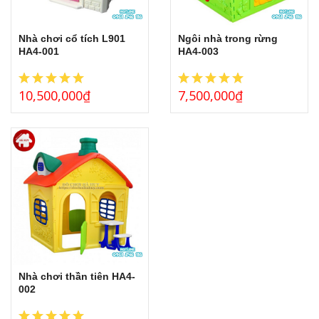
THẢM CỎ NHÂN TẠO
GÓC THIÊN NHIÊN, VƯỜN CỔ TÍCH
Nhà chơi cổ tích L901
Ngôi nhà trong rừng
HA4-001
HA4-003
GÓC THƠ VÀ TRUYỆN KỂ
10,500,000
₫
7,500,000
₫
Nhà chơi thần tiên HA4-
002