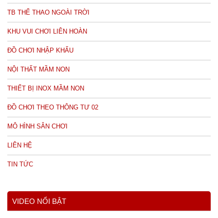
TB THỂ THAO NGOÀI TRỜI
KHU VUI CHƠI LIÊN HOÀN
ĐỒ CHƠI NHẬP KHẨU
NỘI THẤT MẦM NON
THIẾT BỊ INOX MẦM NON
ĐỒ CHƠI THEO THÔNG TƯ 02
MÔ HÌNH SÂN CHƠI
LIÊN HỆ
TIN TỨC
VIDEO NỔI BẬT