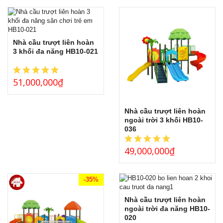
THẢM CỎ NHÂN TẠO
GÓC THIÊN NHIÊN, VƯỜN CỔ TÍCH
GÓC THƠ VÀ TRUYỆN KỂ
Nhà cầu trượt liên hoàn
3 khối đa năng HB10-021
51,000,000
₫
Nhà cầu trượt liên hoàn
ngoài trời 3 khối HB10-
036
49,000,000
₫
-35%
Nhà cầu trượt liên hoàn
ngoài trời đa năng HB10-
020