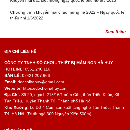
Khuyến mại đặc biệt mừng ngày quốc tế phụ nữ 8/3/2023
Chương trình khuyến mại chào mừng hè 2022 – Ngày quốc tế
thiếu nhi 1/6/2022
Xem thêm
ĐỊA CHỈ LIÊN HỆ
CÔNG TY TNHH ĐỒ CHƠI - THIẾT BỊ MẦM NON HÀ HUY
HOTLINE:
0961.246.116
BÁN LẺ:
02421.207.666
Email:
dochoihahuy@gmail.com
Website:
https://dochoihahuy.com
Địa Chỉ:
Số 20, ngách 215/16/1 xóm Cầu, thôn Triều Khúc, Xã
Tân Triều, Huyện Thanh Trì, Thành phố Hà Nội
Kho Xưởng:
Lô D3-4 Cụm sản xuất làng nghề Tân Triều, Thanh
Trì, Hà Nội. (Đi tắt ngõ 300 Nguyễn Xiển 500m)