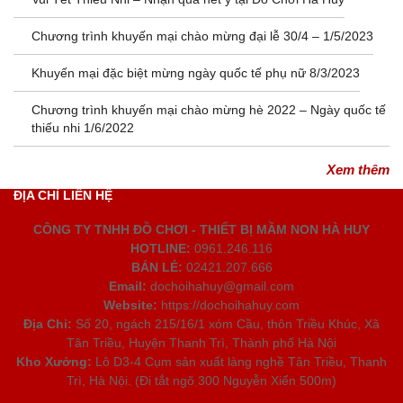
Chương trình khuyến mại chào mừng đại lễ 30/4 – 1/5/2023
Khuyến mại đặc biệt mừng ngày quốc tế phụ nữ 8/3/2023
Chương trình khuyến mại chào mừng hè 2022 – Ngày quốc tế
thiếu nhi 1/6/2022
Xem thêm
ĐỊA CHỈ LIÊN HỆ
CÔNG TY TNHH ĐỒ CHƠI - THIẾT BỊ MẦM NON HÀ HUY
HOTLINE:
0961.246.116
BÁN LẺ:
02421.207.666
Email:
dochoihahuy@gmail.com
Website:
https://dochoihahuy.com
Địa Chỉ:
Số 20, ngách 215/16/1 xóm Cầu, thôn Triều Khúc, Xã
Tân Triều, Huyện Thanh Trì, Thành phố Hà Nội
Kho Xưởng:
Lô D3-4 Cụm sản xuất làng nghề Tân Triều, Thanh
Trì, Hà Nội. (Đi tắt ngõ 300 Nguyễn Xiển 500m)