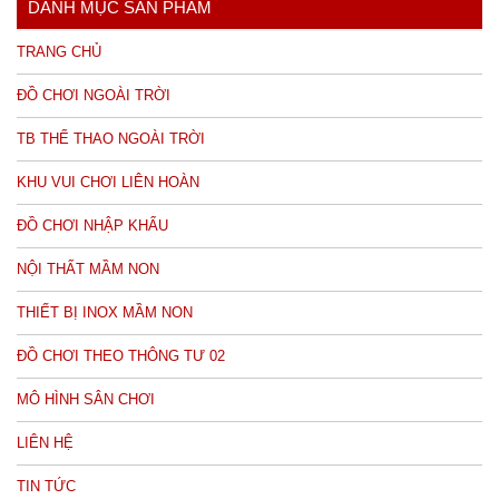
DANH MỤC SẢN PHẨM
TRANG CHỦ
ĐỒ CHƠI NGOÀI TRỜI
TB THỂ THAO NGOÀI TRỜI
KHU VUI CHƠI LIÊN HOÀN
ĐỒ CHƠI NHẬP KHẨU
NỘI THẤT MẦM NON
THIẾT BỊ INOX MẦM NON
ĐỒ CHƠI THEO THÔNG TƯ 02
MÔ HÌNH SÂN CHƠI
LIÊN HỆ
TIN TỨC