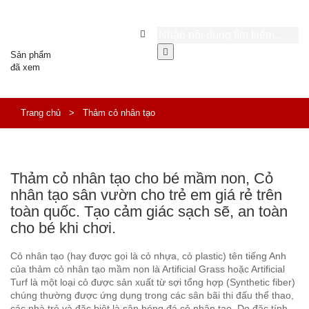
Sản phẩm
đã xem
Trang chủ
>
Thảm cỏ nhân tạo
Thảm cỏ nhân tạo cho bé mầm non, Cỏ
nhân tạo sân vườn cho trẻ em giá rẻ trên
toàn quốc. Tạo cảm giác sạch sẽ, an toàn
cho bé khi chơi.
Cỏ nhân tạo (hay được gọi là cỏ nhựa, cỏ plastic) tên tiếng Anh
của thảm cỏ nhân tạo mầm non là Artificial Grass hoặc Artificial
Turf là một loại cỏ được sản xuất từ sợi tổng hợp (Synthetic fiber)
chúng thường được ứng dụng trong các sân bãi thi đấu thể thao,
các nhà trẻ và đặc biệt là sân bóng đá cỏ nhân tạo. Do đặc tính