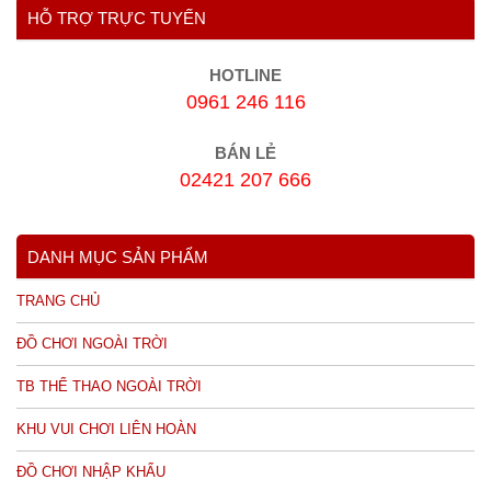
HỖ TRỢ TRỰC TUYẾN
HOTLINE
0961 246 116
BÁN LẺ
02421 207 666
DANH MỤC SẢN PHẨM
TRANG CHỦ
ĐỒ CHƠI NGOÀI TRỜI
TB THỂ THAO NGOÀI TRỜI
KHU VUI CHƠI LIÊN HOÀN
ĐỒ CHƠI NHẬP KHẨU