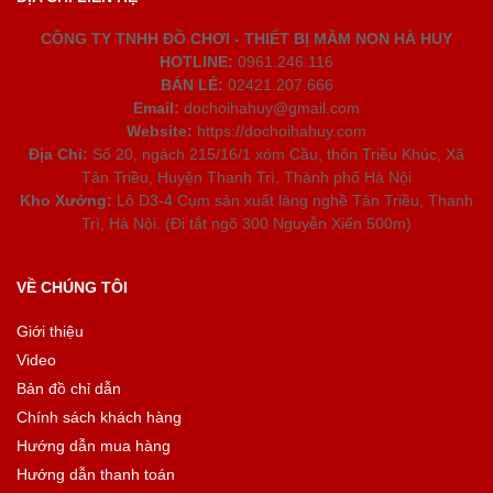
CÔNG TY TNHH ĐỒ CHƠI - THIẾT BỊ MẦM NON HÀ HUY
HOTLINE:
0961.246.116
BÁN LẺ:
02421.207.666
Email:
dochoihahuy@gmail.com
Website:
https://dochoihahuy.com
Địa Chỉ:
Số 20, ngách 215/16/1 xóm Cầu, thôn Triều Khúc, Xã
Tân Triều, Huyện Thanh Trì, Thành phố Hà Nội
Kho Xưởng:
Lô D3-4 Cụm sản xuất làng nghề Tân Triều, Thanh
Trì, Hà Nội. (Đi tắt ngõ 300 Nguyễn Xiển 500m)
VỀ CHÚNG TÔI
Giới thiệu
Video
Bản đồ chỉ dẫn
Chính sách khách hàng
Hướng dẫn mua hàng
Hướng dẫn thanh toán