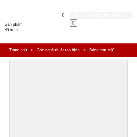
Sản phẩm
đã xem
Trang chủ
>
Góc nghệ thuật tạo hình
>
Bảng con MIC