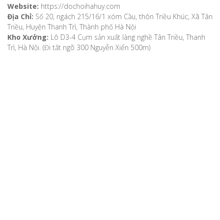
Website:
https://dochoihahuy.com
Địa Chỉ:
Số 20, ngách 215/16/1 xóm Cầu, thôn Triều Khúc, Xã Tân
Triều, Huyện Thanh Trì, Thành phố Hà Nội
Kho Xưởng:
Lô D3-4 Cụm sản xuất làng nghề Tân Triều, Thanh
Trì, Hà Nội. (Đi tắt ngõ 300 Nguyễn Xiển 500m)
VỀ CHÚNG TÔI
Giới thiệu
Video
Bản đồ chỉ dẫn
Chính sách khách hàng
Hướng dẫn mua hàng
Hướng dẫn thanh toán
Phương thức vận chuyển
Chính sách bảo mật
Chính sách đổi, trả hàng, hoàn tiền
Chính sách bảo hành