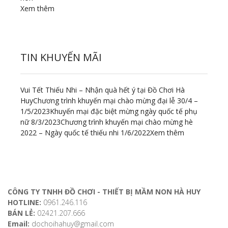
Xem thêm
TIN KHUYẾN MÃI
Vui Tết Thiếu Nhi – Nhận quà hết ý tại Đồ Chơi Hà
Huy
Chương trình khuyến mại chào mừng đại lễ 30/4 –
1/5/2023
Khuyến mại đặc biệt mừng ngày quốc tế phụ
nữ 8/3/2023
Chương trình khuyến mại chào mừng hè
2022 – Ngày quốc tế thiếu nhi 1/6/2022
Xem thêm
ĐỊA CHỈ LIÊN HỆ
CÔNG TY TNHH ĐỒ CHƠI - THIẾT BỊ MẦM NON HÀ HUY
HOTLINE:
0961.246.116
BÁN LẺ:
02421.207.666
Email:
dochoihahuy@gmail.com