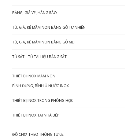
BẢNG, GIÁ VẼ, HÀNG RÀO
TỦ, GIÁ, KỆ MẦM NON BẰNG GỖ TỰ NHIÊN
TỦ, GIÁ, KỆ MẦM NON BẰNG GỖ MDF
TỦ SẮT – TỦ TÀI LIỆU BẰNG SẮT
THIẾT BỊ INOX MẦM NON
BÌNH ĐỰNG, BÌNH Ủ NƯỚC INOX
THIẾT BỊ INOX TRONG PHÒNG HỌC
THIẾT BỊ INOX TẠI NHÀ BẾP
ĐỒ CHƠI THEO THÔNG TƯ 02