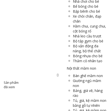
Nhà chơi cho bé
Bể bóng cho bé
Bập bênh cho bé
Xe chòi chân, đạp
chân
Hầm chui, cung chui,
cột bóng rổ
Nhà leo cầu trượt
Bộ tập gym cho bé
Bộ vận động đa
năng, bộ thể chất
Bóng nhựa cho bé
Thảm cỏ nhân tạo
Nội thất mầm non
Bàn ghế mầm non
Giường ngủ mầm
Sản phẩm
non
đã xem
Bảng, giá vẽ, hàng
rào
Tủ, giá, kệ mầm non
bằng gỗ tự nhiên
Tủ, giá, kệ mầm non