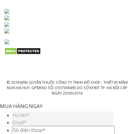
© 2018 BẢN QUYỀN THUỘC CÔNG TY TNHH ĐỒ CHƠI – THIẾT BỊ MẦM
NON HÀ HUY. GPĐKKD SỐ: 0107369495 DO SỞ KHĐT TP. HÀ NỘI CẤP
NGÀY 25/03/2016
MUA HÀNG NGAY