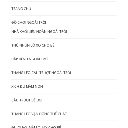
TRANG CHỦ
ĐỒ CHƠI NGOÀI TRỜI
NHÀ KHỐI LIÊN HOÀN NGOÀI TRỜI
THÚ NHÚN LÒ XO CHO BÉ
BẬP BÊNH NGOÀI TRỜI
THANG LEO CẦU TRƯỢT NGOÀI TRỜI
XÍCH ĐU MẦM NON
CẦU TRƯỢT BỂ BƠI
THANG LEO VẬN ĐỘNG THỂ CHẤT
ĐU QUAY, MÂM QUAY CHO BÉ