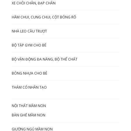
XE CHÒI CHÂN, ĐẠP CHÂN
HẦM CHUI, CUNG CHUI, CỘT BÓNG RỔ
NHÀ LEO CẦU TRƯỢT
BỘ TẬP GYM CHO BÉ
BỘ VẬN ĐỘNG ĐA NĂNG, BỘ THỂ CHẤT
BÓNG NHỰA CHO BÉ
THẢM CỎ NHÂN TẠO
NỘI THẤT MẦM NON
BÀN GHẾ MẦM NON
GIƯỜNG NGỦ MẦM NON