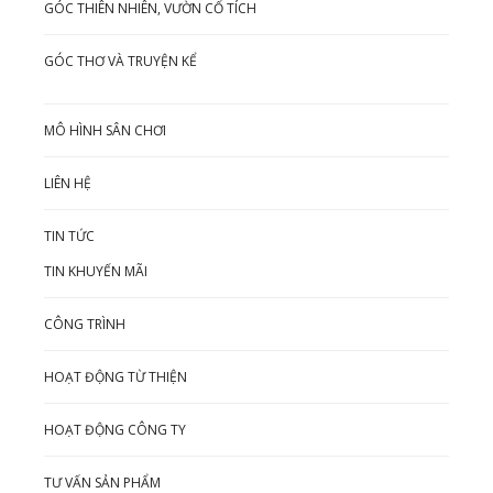
GÓC THIÊN NHIÊN, VƯỜN CỔ TÍCH
GÓC THƠ VÀ TRUYỆN KỂ
MÔ HÌNH SÂN CHƠI
LIÊN HỆ
TIN TỨC
TIN KHUYẾN MÃI
CÔNG TRÌNH
HOẠT ĐỘNG TỪ THIỆN
HOẠT ĐỘNG CÔNG TY
TƯ VẤN SẢN PHẨM