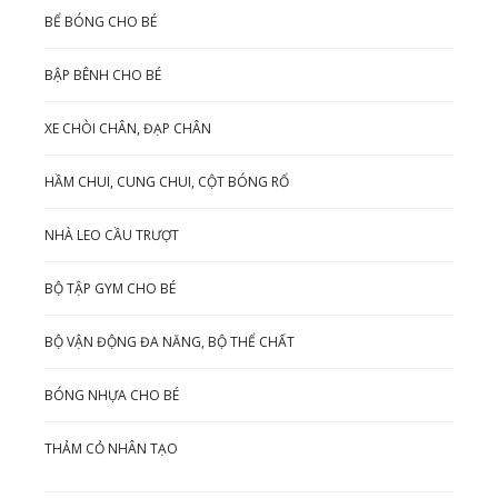
BỂ BÓNG CHO BÉ
BẬP BÊNH CHO BÉ
XE CHÒI CHÂN, ĐẠP CHÂN
HẦM CHUI, CUNG CHUI, CỘT BÓNG RỔ
NHÀ LEO CẦU TRƯỢT
BỘ TẬP GYM CHO BÉ
BỘ VẬN ĐỘNG ĐA NĂNG, BỘ THỂ CHẤT
BÓNG NHỰA CHO BÉ
THẢM CỎ NHÂN TẠO