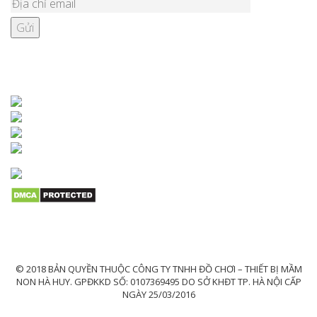
KẾT NỐI VỚI CHÚNG TÔI
© 2018 BẢN QUYỀN THUỘC CÔNG TY TNHH ĐỒ CHƠI – THIẾT BỊ MẦM
NON HÀ HUY. GPĐKKD SỐ: 0107369495 DO SỞ KHĐT TP. HÀ NỘI CẤP
NGÀY 25/03/2016