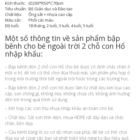
Kích thước:
(D200*R50*C70)cm
Tiêu chuẩn:
Bộ Giáo dục và Đào tạo
Chất liệu:
Ống sắt + nhựa cao cấp
Màu sắc:
Phối các màu
Độ tuổi:
18 tháng, 2 tuổi, 3 tuổi, 4 tuổi, 5 tuổi
Một số thông tin về sản phẩm bập
bênh cho bé ngoài trời 2 chỗ con Hổ
nhập khẩu:
– Bập bênh đòn 2 chỗ con Hổ cho bé được cố định chắc chắn ở
một vị trí, để trẻ có thể chơi đùa thoải mái, sản phẩm phù hợp ở
trong môi trường thời tiết ngoài trời hoặc trong các trường học.
– Bập bênh đòn 2 chỗ con hổ được làm từ chất liệu kim loại cao
cấp, sơn chống gỉ, không mùi, không chứa chì, không ảnh hưởng
đến trẻ trong quá trình sử dụng.
– Kết hợp các con thú nhựa nhập khẩu an toàn cho bé.
– Chất liệu: Sắt sơn tĩnh điện, nhựa HDPE rất dầy dặn và chắc
chắn, bền đẹp.
– Cầu kênh bằng lò xo có độ nhún vừa phải, để bé có thể chơi
đùa vui vẻ cùng các bạn và phát triển khả năng tư duy hiệu quả.