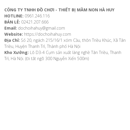
CÔNG TY TNHH ĐỒ CHƠI - THIẾT BỊ MẦM NON HÀ HUY
HOTLINE:
0961.246.116
BÁN LẺ:
02421.207.666
Email:
dochoihahuy@gmail.com
Website:
https://dochoihahuy.com
Địa Chỉ:
Số 20, ngách 215/16/1 xóm Cầu, thôn Triều Khúc, Xã Tân
Triều, Huyện Thanh Trì, Thành phố Hà Nội
Kho Xưởng:
Lô D3-4 Cụm sản xuất làng nghề Tân Triều, Thanh
Trì, Hà Nội. (Đi tắt ngõ 300 Nguyễn Xiển 500m)
VỀ CHÚNG TÔI
Giới thiệu
Video
Bản đồ chỉ dẫn
Chính sách khách hàng
Hướng dẫn mua hàng
Hướng dẫn thanh toán