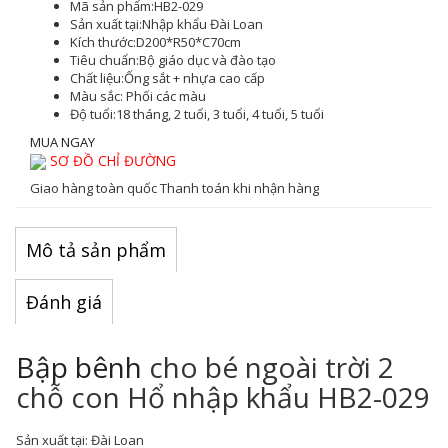
Mã sản phẩm:
HB2-029
Sản xuất tại:
Nhập khẩu Đài Loan
Kích thước:
D200*R50*C70cm
Tiêu chuẩn:
Bộ giáo dục và đào tạo
Chất liệu:
Ống sắt + nhựa cao cấp
Màu sắc
: Phối các màu
Độ tuổi:
18 tháng, 2 tuổi, 3 tuổi, 4 tuổi, 5 tuổi
MUA NGAY
SƠ ĐỒ CHỈ ĐƯỜNG
Giao hàng toàn quốc
Thanh toán khi nhận hàng
Mô tả sản phẩm
Đánh giá
Bập bênh
cho bé ngoài trời 2
chỗ con Hổ nhập khẩu HB2-029
Sản xuất tại:
Đài Loan