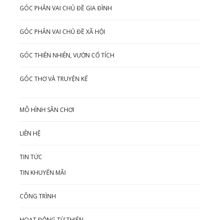
GÓC PHÂN VAI CHỦ ĐỀ GIA ĐÌNH
GÓC PHÂN VAI CHỦ ĐỀ XÃ HỘI
GÓC THIÊN NHIÊN, VƯỜN CỔ TÍCH
GÓC THƠ VÀ TRUYỆN KỂ
MÔ HÌNH SÂN CHƠI
LIÊN HỆ
TIN TỨC
TIN KHUYẾN MÃI
CÔNG TRÌNH
HOẠT ĐỘNG TỪ THIỆN