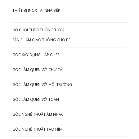
THIẾT BỊ INOX TẠI NHÀ BẾP
ĐỒ CHƠI THEO THÔNG TƯ 02
SẢN PHẨM GIAO THÔNG CHO BÉ
GÓC XÂY DỰNG, LẮP GHÉP
GÓC LÀM QUEN VỚI CHỮ CÁI
GÓC LÀM QUEN VỚI MÔI TRƯỜNG
GÓC LÀM QUEN VỚI TOÁN
GÓC NGHỆ THUẬT ÂM NHẠC
GÓC NGHỆ THUẬT TẠO HÌNH