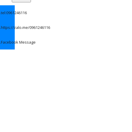
.
tel:0961246116
.
https://zalo.me/0961246116
.
Facebook Message