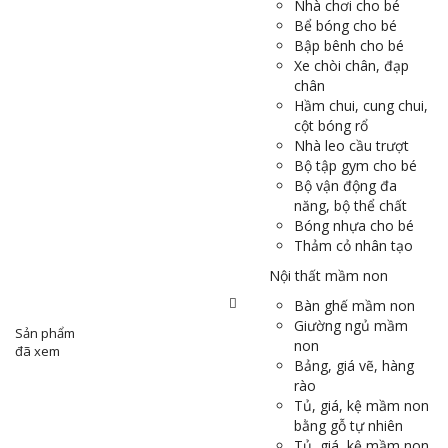
Nhà chơi cho bé
Bể bóng cho bé
Bập bênh cho bé
Xe chòi chân, đạp
chân
Hầm chui, cung chui,
cột bóng rổ
Nhà leo cầu trượt
Bộ tập gym cho bé
Bộ vận động đa
năng, bộ thể chất
Bóng nhựa cho bé
Thảm cỏ nhân tạo
Nội thất mầm non
Bàn ghế mầm non
Giường ngủ mầm
Sản phẩm
non
đã xem
Bảng, giá vẽ, hàng
rào
Tủ, giá, kệ mầm non
bằng gỗ tự nhiên
Tủ, giá, kệ mầm non