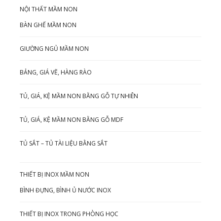
NỘI THẤT MẦM NON
BÀN GHẾ MẦM NON
GIƯỜNG NGỦ MẦM NON
BẢNG, GIÁ VẼ, HÀNG RÀO
TỦ, GIÁ, KỆ MẦM NON BẰNG GỖ TỰ NHIÊN
TỦ, GIÁ, KỆ MẦM NON BẰNG GỖ MDF
TỦ SẮT – TỦ TÀI LIỆU BẰNG SẮT
THIẾT BỊ INOX MẦM NON
BÌNH ĐỰNG, BÌNH Ủ NƯỚC INOX
THIẾT BỊ INOX TRONG PHÒNG HỌC