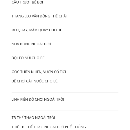
CẦU TRƯỢT BỂ BƠI
THANG LEO VẬN ĐỘNG THỂ CHẤT
ĐU QUAY, MÂM QUAY CHO BÉ
NHÀ BÓNG NGOÀI TRỜI
BỘ LEO NÚI CHO BÉ
GÓC THIÊN NHIÊN, VƯỜN CỔ TÍCH
BỂ CHƠI CÁT NƯỚC CHO BÉ
LINH KIỆN ĐỒ CHƠI NGOÀI TRỜI
TB THỂ THAO NGOÀI TRỜI
THIẾT BỊ THỂ THAO NGOÀI TRỜI PHỔ THÔNG