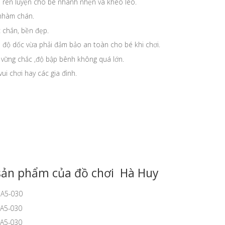
g, rèn luyện cho bé nhanh nhẹn và khéo léo.
 nhàm chán.
 chắn, bền đẹp.
 độ dốc vừa phải đảm bảo an toàn cho bé khi chơi.
 vững chắc ,độ bập bênh không quá lớn.
i chơi hay các gia đình.
sản phẩm của đồ chơi Hà Huy