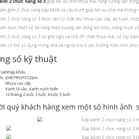
ênh 2 chức năng số 3
giúp bé vui chơi thoải mái, tăng cường vận độn
hẩm gồm 2 chức năng bập bênh và cầu trượt giúp bé vui chơi mà không
nh 2 chức năng số 3 được làm từ chât liệu nhựa cao cấp, an toàn, chắc
ẩm được thiết kế đa năng theo hương vận động leo trèo, máng trượt có
nh 2 chức năng số 3 có ghế ngồi và chỗ để chân thoải mái, có tay bám
ẩm có thể sử dụng trong nhà và ngoài trời ở các trường mầm non, khu vu
ng số kỹ thuật
tại
Nhập khẩu
ớc
(D85*R50*C52)cm
Nhựa cao cấp
Xanh lá cây, Xanh nước biển
12 tháng, 2 tuổi, 3 tuổi, 4 tuổi, 5 tuổi
ời quý khách hàng xem một số hình ảnh 