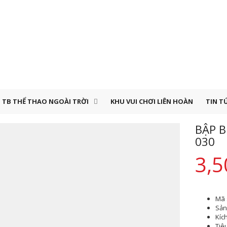
TB THỂ THAO NGOÀI TRỜI
KHU VUI CHƠI LIÊN HOÀN
TIN T
BẬP B
030
3,5
Mã 
Sản 
Kíc
Tiê