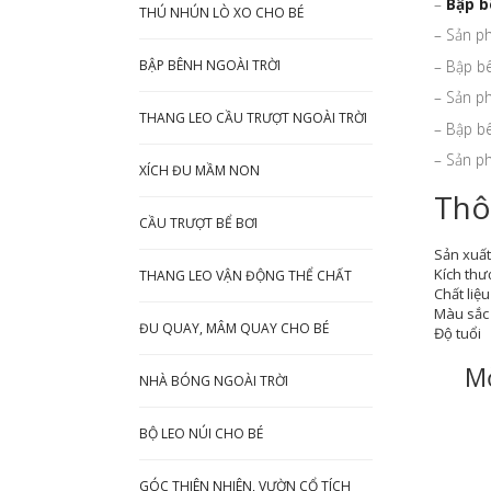
–
Bập b
THÚ NHÚN LÒ XO CHO BÉ
– Sản p
– Bập bê
BẬP BÊNH NGOÀI TRỜI
– Sản ph
THANG LEO CẦU TRƯỢT NGOÀI TRỜI
– Bập bê
– Sản ph
XÍCH ĐU MẦM NON
Thô
CẦU TRƯỢT BỂ BƠI
Sản xuất 
Kích thư
THANG LEO VẬN ĐỘNG THỂ CHẤT
Chất liệu
Màu sắc
ĐU QUAY, MÂM QUAY CHO BÉ
Độ tuổi
M
NHÀ BÓNG NGOÀI TRỜI
BỘ LEO NÚI CHO BÉ
GÓC THIÊN NHIÊN, VƯỜN CỔ TÍCH