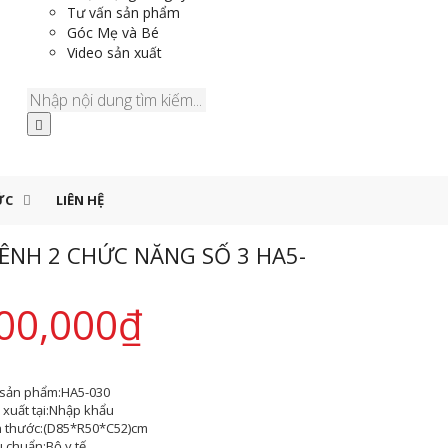
Tư vấn sản phẩm
Góc Mẹ và Bé
Video sản xuất
ỨC
LIÊN HỆ
ÊNH 2 CHỨC NĂNG SỐ 3 HA5-
00,000
₫
sản phẩm:
HA5-030
xuất tại:
Nhập khẩu
h thước:
(D85*R50*C52)cm
u chuẩn:
Bộ y tế