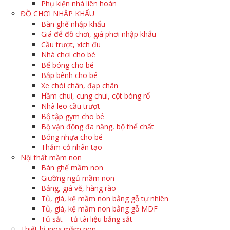
Phụ kiện nhà liên hoàn
ĐỒ CHƠI NHẬP KHẨU
Bàn ghế nhập khẩu
Giá để đồ chơi, giá phơi nhập khẩu
Cầu trượt, xích đu
Nhà chơi cho bé
Bể bóng cho bé
Bập bênh cho bé
Xe chòi chân, đạp chân
Hầm chui, cung chui, cột bóng rổ
Nhà leo cầu trượt
Bộ tập gym cho bé
Bộ vận động đa năng, bộ thể chất
Bóng nhựa cho bé
Thảm cỏ nhân tạo
Nội thất mầm non
Bàn ghế mầm non
Giường ngủ mầm non
Bảng, giá vẽ, hàng rào
Tủ, giá, kệ mầm non bằng gỗ tự nhiên
Tủ, giá, kệ mầm non bằng gỗ MDF
Tủ sắt – tủ tài liệu bằng sắt
Thiết bị inox mầm non