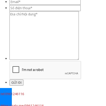
.
tel:0961246116
.
https://zalo.me/0961246116