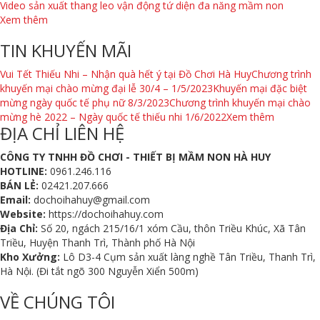
Video sản xuất thang leo vận động tứ diện đa năng mầm non
Xem thêm
TIN KHUYẾN MÃI
Vui Tết Thiếu Nhi – Nhận quà hết ý tại Đồ Chơi Hà Huy
Chương trình
khuyến mại chào mừng đại lễ 30/4 – 1/5/2023
Khuyến mại đặc biệt
mừng ngày quốc tế phụ nữ 8/3/2023
Chương trình khuyến mại chào
mừng hè 2022 – Ngày quốc tế thiếu nhi 1/6/2022
Xem thêm
ĐỊA CHỈ LIÊN HỆ
CÔNG TY TNHH ĐỒ CHƠI - THIẾT BỊ MẦM NON HÀ HUY
HOTLINE:
0961.246.116
BÁN LẺ:
02421.207.666
Email:
dochoihahuy@gmail.com
Website:
https://dochoihahuy.com
Địa Chỉ:
Số 20, ngách 215/16/1 xóm Cầu, thôn Triều Khúc, Xã Tân
Triều, Huyện Thanh Trì, Thành phố Hà Nội
Kho Xưởng:
Lô D3-4 Cụm sản xuất làng nghề Tân Triều, Thanh Trì,
Hà Nội. (Đi tắt ngõ 300 Nguyễn Xiển 500m)
VỀ CHÚNG TÔI