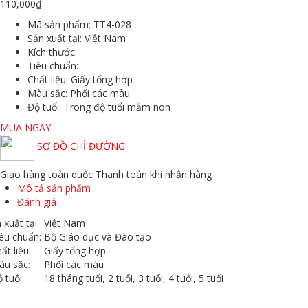
110,000
₫
Mã sản phẩm:
TT4-028
Sản xuất tại:
Việt Nam
Kích thước:
Tiêu chuẩn:
Chất liệu:
Giấy tổng hợp
Màu sắc
: Phối các màu
Độ tuổi:
Trong độ tuổi mầm non
MUA NGAY
SƠ ĐỒ CHỈ ĐƯỜNG
Giao hàng toàn quốc
Thanh toán khi nhận hàng
Mô tả sản phẩm
Đánh giá
 xuất tại:
Việt Nam
êu chuẩn:
Bộ Giáo dục và Đào tạo
ất liệu:
Giấy tổng hợp
àu sắc:
Phối các màu
 tuổi:
18 tháng tuổi, 2 tuổi, 3 tuổi, 4 tuổi, 5 tuổi