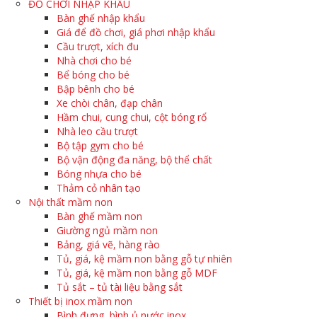
ĐỒ CHƠI NHẬP KHẨU
Bàn ghế nhập khẩu
Giá để đồ chơi, giá phơi nhập khẩu
Cầu trượt, xích đu
Nhà chơi cho bé
Bể bóng cho bé
Bập bênh cho bé
Xe chòi chân, đạp chân
Hầm chui, cung chui, cột bóng rổ
Nhà leo cầu trượt
Bộ tập gym cho bé
Bộ vận động đa năng, bộ thể chất
Bóng nhựa cho bé
Thảm cỏ nhân tạo
Nội thất mầm non
Bàn ghế mầm non
Giường ngủ mầm non
Bảng, giá vẽ, hàng rào
Tủ, giá, kệ mầm non bằng gỗ tự nhiên
Tủ, giá, kệ mầm non bằng gỗ MDF
Tủ sắt – tủ tài liệu bằng sắt
Thiết bị inox mầm non
Bình đựng, bình ủ nước inox