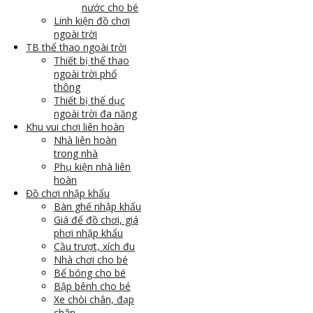
nước cho bé
Linh kiện đồ chơi
ngoài trời
TB thể thao ngoài trời
Thiết bị thể thao
ngoài trời phổ
thông
Thiết bị thể dục
ngoài trời đa năng
Khu vui chơi liên hoàn
Nhà liên hoàn
trong nhà
Phụ kiện nhà liên
hoàn
Đồ chơi nhập khẩu
Bàn ghế nhập khẩu
Giá để đồ chơi, giá
phơi nhập khẩu
Cầu trượt, xích đu
Nhà chơi cho bé
Bể bóng cho bé
Bập bênh cho bé
Xe chòi chân, đạp
chân