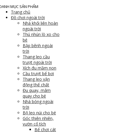
DANH MỤC SẢN PHẨM
Trang chủ
Đồ chơi ngoài trời
Nhà khối liên hoàn
ngoài trời
Thú nhún lò xo cho
bé
Bập bênh ngoài
trời
Thang leo cầu
trượt ngoài trời
Xích đu mầm non
Cầu trượt bể bơi
Thang leo vận
động thể chất
Đu quay, mâm
quay cho bé
Nhà bóng ngoài
trời
Bộ leo núi cho bé
Góc thiên nhiên,
vườn cổ tích
Bể chơi cát