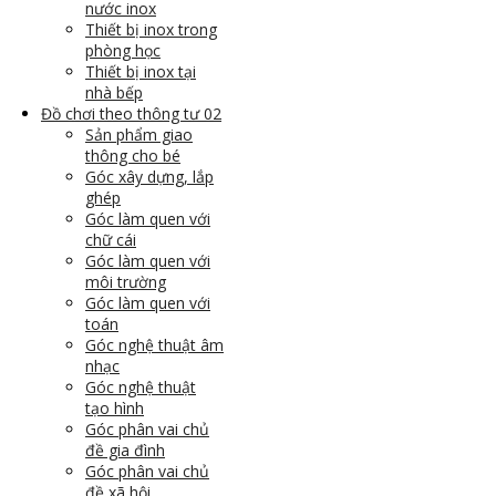
nước inox
Thiết bị inox trong
phòng học
Thiết bị inox tại
nhà bếp
Đồ chơi theo thông tư 02
Sản phẩm giao
thông cho bé
Góc xây dựng, lắp
ghép
Góc làm quen với
chữ cái
Góc làm quen với
môi trường
Góc làm quen với
toán
Góc nghệ thuật âm
nhạc
Góc nghệ thuật
tạo hình
Góc phân vai chủ
đề gia đình
Góc phân vai chủ
đề xã hội