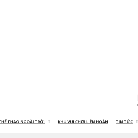
THỂ THAO NGOÀI TRỜI
KHU VUI CHƠI LIÊN HOÀN
TIN TỨC