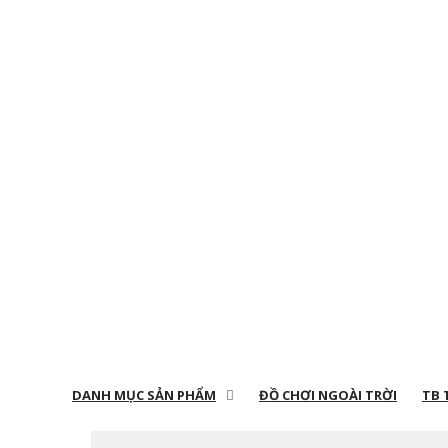
DANH MỤC SẢN PHẨM
ĐỒ CHƠI NGOÀI TRỜI
TB 