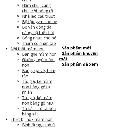
Hầm chui, cung
chui, cột bóng rổ
Nhà leo cầu trượt
Bộ tập gym cho bé
Bộ vận động đa
năng, bộ thể chất
Bóng nhựa cho bé
Thảm cỏ nhân tạo
Sản phẩm mới
Nội thất mầm non
Sản phẩm khuyến
Bàn ghế mầm non
mãi
Giường ngủ mầm
Sản phẩm đã xem
non
Bảng, giá vẽ, hàng
rào
Tủ, giá, kệ mầm
non bằng gỗ tự
nhiên
Tủ, giá, kệ mầm
non bằng gỗ MDF
Tủ sắt – tủ tài liệu
bằng sắt
Thiết bị inox mầm non
Bình đựng, bình ủ