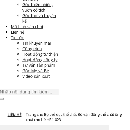
Góc thiên nhiên,
vườn cổ tích
Góc thơ và truyện
kể
Mô hình sân chơi
Liên hệ
Tin tức
Tin khuyến mãi
Công trình
Hoạt động từ thiện
Hoạt động công ty
Tư vấn sản phẩm
Góc Mẹ và Bé
Video sản xuất
Trang chủ
Bộ thể dục thể chất
Bộ vận động thể chất ống
LIÊN HỆ
chui cho bé HB1-023