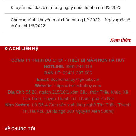
Khuyến mại đặc biệt mừng ngày quốc tế phụ nữ 8/3/2023
Chương trình khuyến mại chào mừng hè 2022 – Ngày quốc tế
thiếu nhi 1/6/2022
Xem thêm
ĐỊA CHỈ LIÊN HỆ
CÔNG TY TNHH ĐỒ CHƠI - THIẾT BỊ MẦM NON HÀ HUY
HOTLINE:
0961.246.116
BÁN LẺ:
02421.207.666
Email:
dochoihahuy@gmail.com
Website:
https://dochoihahuy.com
Địa Chỉ:
Số 20, ngách 215/16/1 xóm Cầu, thôn Triều Khúc, Xã
Tân Triều, Huyện Thanh Trì, Thành phố Hà Nội
Kho Xưởng:
Lô D3-4 Cụm sản xuất làng nghề Tân Triều, Thanh
Trì, Hà Nội. (Đi tắt ngõ 300 Nguyễn Xiển 500m)
VỀ CHÚNG TÔI