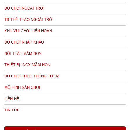
ĐỒ CHƠI NGOÀI TRỜI
TB THỂ THAO NGOÀI TRỜI
KHU VUI CHƠI LIÊN HOÀN
ĐỒ CHƠI NHẬP KHẨU
NỘI THẤT MẦM NON
THIẾT BỊ INOX MẦM NON
ĐỒ CHƠI THEO THÔNG TƯ 02
MÔ HÌNH SÂN CHƠI
LIÊN HỆ
TIN TỨC