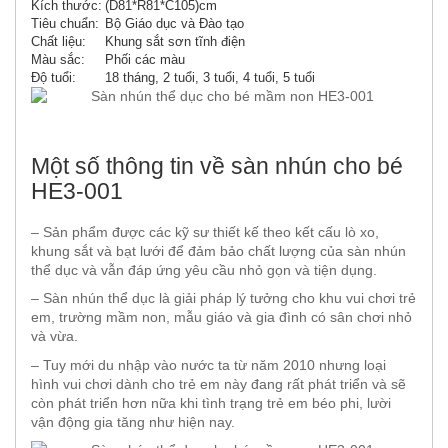
Kích thước:
(D81*R81*C105)cm
Tiêu chuẩn:
Bộ Giáo dục và Đào tạo
Chất liệu:
Khung sắt sơn tĩnh điện
Màu sắc:
Phối các màu
Độ tuổi:
18 tháng, 2 tuổi, 3 tuổi, 4 tuổi, 5 tuổi
Một số thông tin về sàn nhún cho bé
HE3-001
– Sản phẩm được các kỹ sư thiết kế theo kết cấu lò xo,
khung sắt và bạt lưới để đảm bảo chất lượng của sàn nhún
thể dục và vẫn đáp ứng yêu cầu nhỏ gọn và tiện dụng.
– Sàn nhún thể dục là giải pháp lý tưởng cho khu vui chơi trẻ
em, trường mầm non, mẫu giáo và gia đình có sân chơi nhỏ
và vừa.
– Tuy mới du nhập vào nước ta từ năm 2010 nhưng loại
hình vui chơi dành cho trẻ em này đang rất phát triển và sẽ
còn phát triển hơn nữa khi tình trạng trẻ em béo phi, lười
vận động gia tăng như hiện nay.