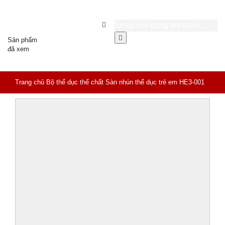
Sản phẩm
đã xem
Trang chủ
Bộ thể dục thể chất
Sàn nhún thể dục trẻ em HE3-001