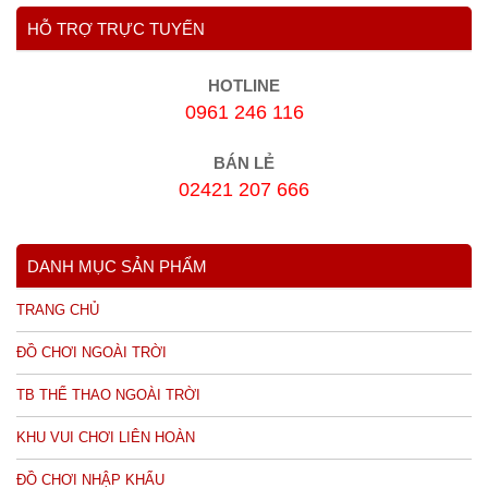
HỖ TRỢ TRỰC TUYẾN
HOTLINE
0961 246 116
BÁN LẺ
02421 207 666
DANH MỤC SẢN PHẨM
TRANG CHỦ
ĐỒ CHƠI NGOÀI TRỜI
TB THỂ THAO NGOÀI TRỜI
KHU VUI CHƠI LIÊN HOÀN
ĐỒ CHƠI NHẬP KHẨU