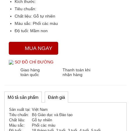
Kích thước:
Tiêu chuẩn:
Chất liệu:
Gỗ tự nhiên
Màu sắc
: Phối các màu
Độ tuổi:
Mầm non
MUA NGAY
SƠ ĐỒ CHỈ ĐƯỜNG
Giao hàng
Thanh toán khi
toàn quốc
nhận hàng
Mô tả sản phẩm
Đánh giá
Sản xuất tại:
Việt Nam
Tiêu chuẩn:
Bộ Giáo dục và Đào tạo
Chất liệu:
Gỗ tự nhiên
Màu sắc:
Phối các màu
Độ tuổi:
18 tháng tuổi, 2 tuổi, 3 tuổi, 4 tuổi, 5 tuổi