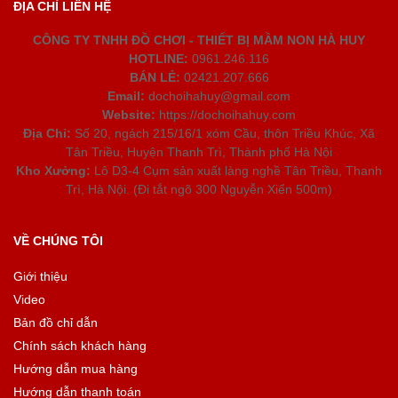
ĐỊA CHỈ LIÊN HỆ
CÔNG TY TNHH ĐỒ CHƠI - THIẾT BỊ MẦM NON HÀ HUY
HOTLINE:
0961.246.116
BÁN LẺ:
02421.207.666
Email:
dochoihahuy@gmail.com
Website:
https://dochoihahuy.com
Địa Chỉ:
Số 20, ngách 215/16/1 xóm Cầu, thôn Triều Khúc, Xã
Tân Triều, Huyện Thanh Trì, Thành phố Hà Nội
Kho Xưởng:
Lô D3-4 Cụm sản xuất làng nghề Tân Triều, Thanh
Trì, Hà Nội. (Đi tắt ngõ 300 Nguyễn Xiển 500m)
VỀ CHÚNG TÔI
Giới thiệu
Video
Bản đồ chỉ dẫn
Chính sách khách hàng
Hướng dẫn mua hàng
Hướng dẫn thanh toán