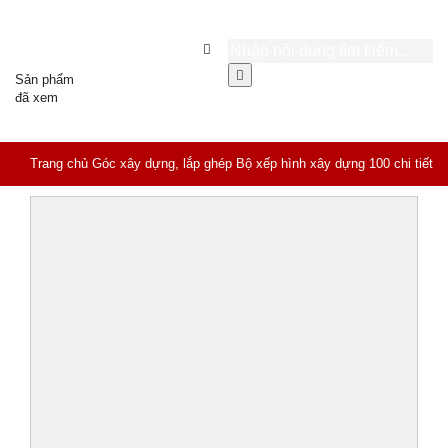
Sản phẩm
đã xem
Trang chủ
Góc xây dựng, lắp ghép
Bộ xếp hình xây dựng 100 chi tiết
mộc