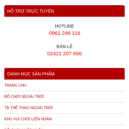
HỖ TRỢ TRỰC TUYẾN
HOTLINE
0961 246 116
BÁN LẺ
02421 207 666
DANH MỤC SẢN PHẨM
TRANG CHỦ
ĐỒ CHƠI NGOÀI TRỜI
TB THỂ THAO NGOÀI TRỜI
KHU VUI CHƠI LIÊN HOÀN