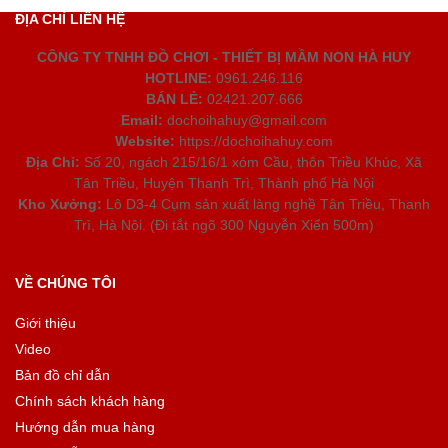
ĐỊA CHỈ LIÊN HỆ
CÔNG TY TNHH ĐỒ CHƠI - THIẾT BỊ MẦM NON HÀ HUY
HOTLINE:
0961.246.116
BÁN LẺ:
02421.207.666
Email:
dochoihahuy@gmail.com
Website:
https://dochoihahuy.com
Địa Chỉ:
Số 20, ngách 215/16/1 xóm Cầu, thôn Triều Khúc, Xã
Tân Triều, Huyện Thanh Trì, Thành phố Hà Nội
Kho Xưởng:
Lô D3-4 Cụm sản xuất làng nghề Tân Triều, Thanh
Trì, Hà Nội. (Đi tắt ngõ 300 Nguyễn Xiển 500m)
VỀ CHÚNG TÔI
Giới thiệu
Video
Bản đồ chỉ dẫn
Chính sách khách hàng
Hướng dẫn mua hàng