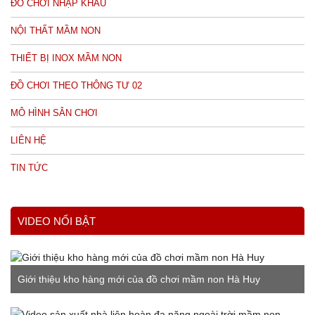
ĐỒ CHƠI NHẬP KHẨU
NỘI THẤT MẦM NON
THIẾT BỊ INOX MẦM NON
ĐỒ CHƠI THEO THÔNG TƯ 02
MÔ HÌNH SÂN CHƠI
LIÊN HỆ
TIN TỨC
VIDEO NỔI BẬT
Giới thiệu kho hàng mới của đồ chơi mầm non Hà Huy