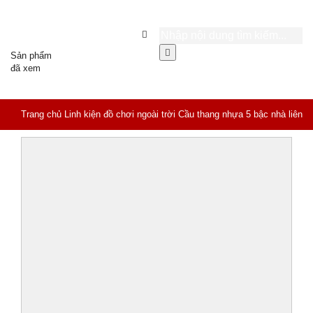
Sản phẩm
đã xem
Trang chủ
Linh kiện đồ chơi ngoài trời
Cầu thang nhựa 5 bậc nhà liên
hoàn MT-114