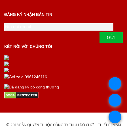
ĐĂNG KÝ NHẬN BẢN TIN
KẾT NỐI VỚI CHÚNG TÔI
.
.
.
© 2018 BẢN QUYỀN THUỘC CÔNG TY TNHH ĐỒ CHƠI – THIẾT BỊ MẦM