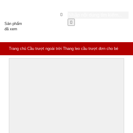
Sản phẩm
đã xem
Trang chủ
Cầu trượt ngoài trời
Thang leo cầu trượt đơn cho bé
máng nhựa NK HB1-016-A