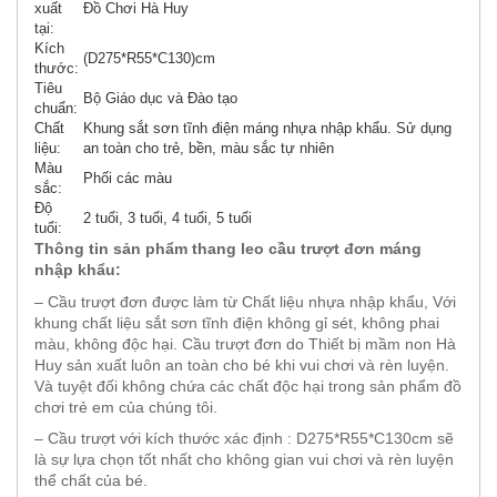
xuất
Đồ Chơi Hà Huy
tại:
Kích
(D275*R55*C130)cm
thước:
Tiêu
Bộ Giáo dục và Đào tạo
chuẩn:
Chất
Khung sắt sơn tĩnh điện máng nhựa nhập khẩu. Sử dụng
liệu:
an toàn cho trẻ, bền, màu sắc tự nhiên
Màu
Phối các màu
sắc:
Độ
2 tuổi, 3 tuổi, 4 tuổi, 5 tuổi
tuổi:
Thông tin sản phẩm thang leo cầu trượt đơn máng
nhập khẩu:
– Cầu trượt đơn được làm từ Chất liệu nhựa nhập khẩu, Với
khung chất liệu sắt sơn tĩnh điện không gỉ sét, không phai
màu, không độc hại. Cầu trượt đơn do Thiết bị mầm non Hà
Huy sản xuất luôn an toàn cho bé khi vui chơi và rèn luyện.
Và tuyệt đối không chứa các chất độc hại trong sản phẩm đồ
chơi trẻ em của chúng tôi.
– Cầu trượt với kích thước xác định : D275*R55*C130cm sẽ
là sự lựa chọn tốt nhất cho không gian vui chơi và rèn luyện
thể chất của bé.