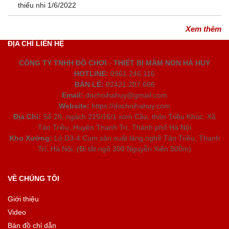
thiếu nhi 1/6/2022
Xem thêm
ĐỊA CHỈ LIÊN HỆ
CÔNG TY TNHH ĐỒ CHƠI - THIẾT BỊ MẦM NON HÀ HUY
HOTLINE:
0961.246.116
BÁN LẺ:
02421.207.666
Email:
dochoihahuy@gmail.com
Website:
https://dochoihahuy.com
Địa Chỉ:
Số 20, ngách 215/16/1 xóm Cầu, thôn Triều Khúc, Xã
Tân Triều, Huyện Thanh Trì, Thành phố Hà Nội
Kho Xưởng:
Lô D3-4 Cụm sản xuất làng nghề Tân Triều, Thanh
Trì, Hà Nội. (Đi tắt ngõ 300 Nguyễn Xiển 500m)
VỀ CHÚNG TÔI
Giới thiệu
Video
Bản đồ chỉ dẫn