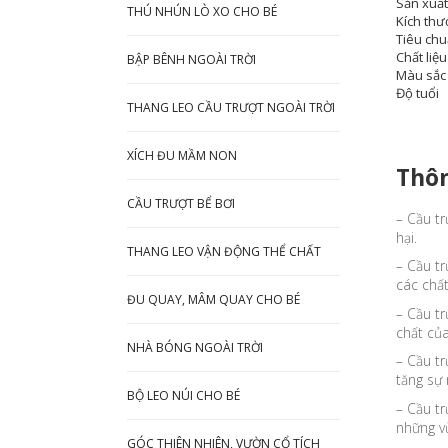
Sản xuất 
THÚ NHÚN LÒ XO CHO BÉ
Kích thư
Tiêu ch
Chất liệu
BẬP BÊNH NGOÀI TRỜI
Màu sắc
Độ tuổi
THANG LEO CẦU TRƯỢT NGOÀI TRỜI
XÍCH ĐU MẦM NON
Thôn
CẦU TRƯỢT BỂ BƠI
– Cầu tr
hại.
THANG LEO VẬN ĐỘNG THỂ CHẤT
– Cầu tr
các chất
ĐU QUAY, MÂM QUAY CHO BÉ
– Cầu tr
chất của
NHÀ BÓNG NGOÀI TRỜI
– Cầu tr
tăng sự 
BỘ LEO NÚI CHO BÉ
– Cầu tr
những vừ
GÓC THIÊN NHIÊN, VƯỜN CỔ TÍCH