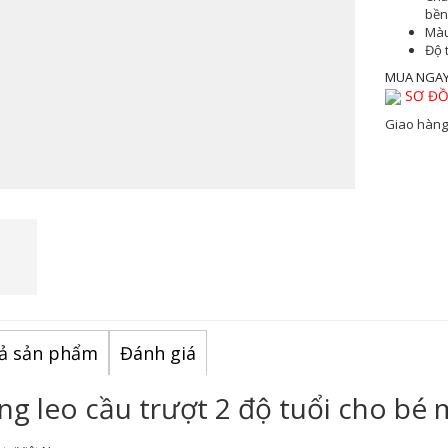
bền
Màu
Độ 
MUA NGA
SƠ ĐỒ
Giao hàng
ả sản phẩm
Đánh giá
ng leo cầu trượt 2 độ tuổi cho 