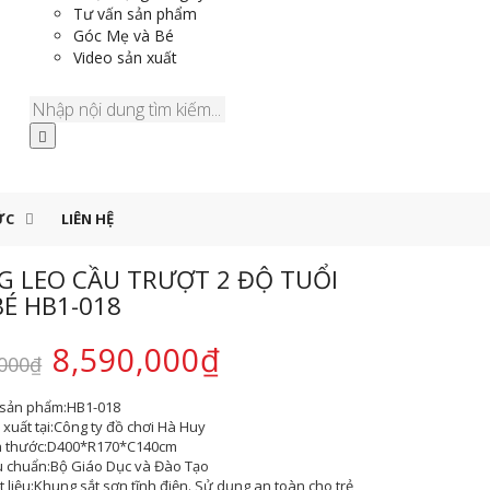
Tư vấn sản phẩm
Góc Mẹ và Bé
Video sản xuất
ỨC
LIÊN HỆ
 LEO CẦU TRƯỢT 2 ĐỘ TUỔI
É HB1-018
8,590,000
₫
,000
₫
sản phẩm:
HB1-018
xuất tại:
Công ty đồ chơi Hà Huy
h thước:
D400*R170*C140cm
u chuẩn:
Bộ Giáo Dục và Đào Tạo
 liệu:
Khung sắt sơn tĩnh điện. Sử dụng an toàn cho trẻ,