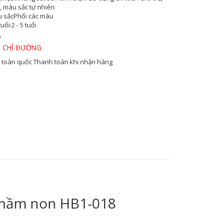
, màu sắc tự nhiên
 sắc
Phối các màu
tuổi:
2 - 5 tuổi
Y
 CHỈ ĐƯỜNG
 toàn quốc
Thanh toán khi nhận hàng
bé mầm non HB1-018