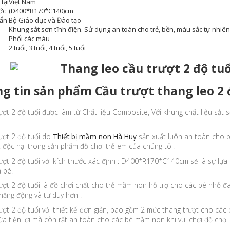
tại
Việt Nam
ớc
(D400*R170*C140)cm
uẩn
Bộ Giáo dục và Đào tạo
Khung sắt sơn tĩnh điện. Sử dụng an toàn cho trẻ, bền, màu sắc tự nhiên
Phối các màu
2 tuổi, 3 tuổi, 4 tuổi, 5 tuổi
g tin sản phẩm Cầu trượt thang leo 2 đ
ượt 2 độ tuổi được làm từ Chất liệu Composite, Với khung chất liệu sắt 
ượt 2 độ tuổi do
Thiết bị mầm non Hà Huy
sản xuất luôn an toàn cho bé
 độc hại trong sản phẩm đồ chơi trẻ em của chúng tôi.
ượt 2 độ tuổi với kích thước xác định : D400*R170*C140cm sẽ là sự lựa 
 bé.
ượt 2 độ tuổi là đồ chơi chất cho trẻ mầm non hỗ trợ cho các bé nhỏ đa
năng động và tư duy hơn .
ượt 2 độ tuổi với thiết kế đơn giản, bao gồm 2 mức thang trượt cho các
a tiện lợi mà còn rất an toàn cho các bé mầm non khi vui chơi đồ chơi