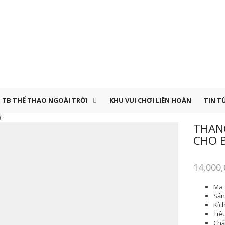
TB THỂ THAO NGOÀI TRỜI
KHU VUI CHƠI LIÊN HOÀN
TIN T
8
THANG
CHO B
14,000
Mã 
Sản 
Kíc
Tiê
Chất