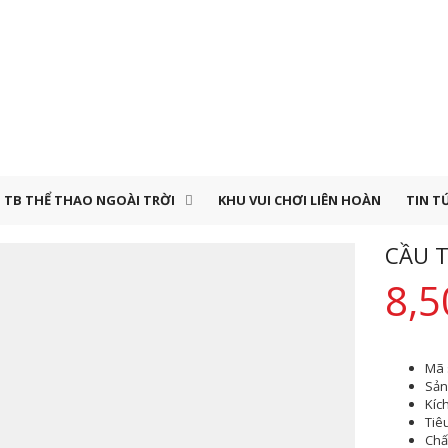
TB THỂ THAO NGOÀI TRỜI
KHU VUI CHƠI LIÊN HOÀN
TIN T
CẦU T
8,5
Mã 
Sản 
Kíc
Tiê
Chất