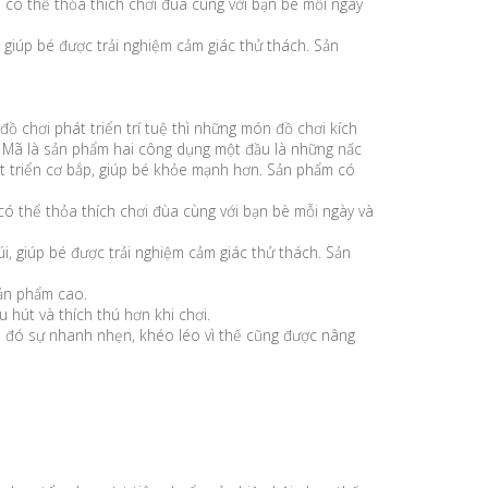
é có thể thỏa thích chơi đùa cùng với bạn bè mỗi ngày
 giúp bé được trải nghiệm cảm giác thử thách. Sản
ồ chơi phát triển trí tuệ thì những món đồ chơi kích
à Mã là sản phẩm hai công dụng một đầu là những nấc
át triển cơ bắp, giúp bé khỏe mạnh hơn. Sản phẩm có
 có thể thỏa thích chơi đùa cùng với bạn bè mỗi ngày và
i, giúp bé được trải nghiệm cảm giác thử thách. Sản
sản phẩm cao.
 hút và thích thú hơn khi chơi.
eo đó sự nhanh nhẹn, khéo léo vì thế cũng được nâng