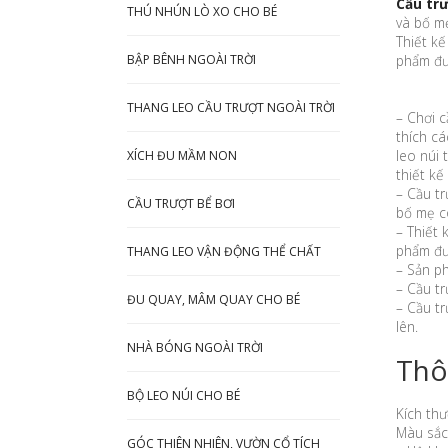
Cầu trư
THÚ NHÚN LÒ XO CHO BÉ
và bố m
Thiết kế
phẩm đư
BẬP BÊNH NGOÀI TRỜI
THANG LEO CẦU TRƯỢT NGOÀI TRỜI
– Chơi c
thích cá
leo núi 
XÍCH ĐU MẦM NON
thiết kế
– Cầu tr
CẦU TRƯỢT BỂ BƠI
bố mẹ c
– Thiết 
phẩm đượ
THANG LEO VẬN ĐỘNG THỂ CHẤT
– Sản ph
– Cầu tr
ĐU QUAY, MÂM QUAY CHO BÉ
– Cầu tr
lên.
NHÀ BÓNG NGOÀI TRỜI
Thô
BỘ LEO NÚI CHO BÉ
Kích th
Màu sắc
GÓC THIÊN NHIÊN, VƯỜN CỔ TÍCH