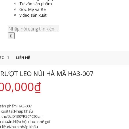
Tư vấn sản phẩm
Góc Mẹ và Bé
Video sản xuất
ỨC
LIÊN HỆ
RƯỢT LEO NÚI HÀ MÃ HA3-007
00,000
₫
sản phẩm:
HA3-007
xuất tại:
Nhập khẩu
h thước:
D130*R56*C95cm
u chuẩn:
Hiệp hội nhựa thế gới
 liệu:
Nhựa nhập khẩu