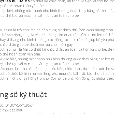
ợt leo núi Hà Mã
có thiết kế chắc chắn, an toàn và tiện lợi cho bé. B
ẹ có thể hoàn toàn yên tâm.
 đặc biệt, những nấc thanh như bình thường được thay bằng nấc leo núi,
ợc chế tạo với mức ma sát hợp lí, an toàn cho bé
ầu trượt là trò chơi mà bé nào cũng rất thích thú. Bên cạnh những món đ
c bé vận động cũng là vấn đề bố mẹ cần quan tâm. Cầu trượt leo núi H
thay vì thang như bình thường, các động tác leo trèo sẽ giúp bé yêu ph
 chắc chắn giúp bé thoải mái vui chơi mỗi ngày.
ượt leo núi Hà Mã có thiết kế chắc chắn, an toàn và tiện lợi cho bé. Bé
ó thể hoàn toàn yên tâm.
kế đặc biệt, những nấc thanh như bình thường được thay bằng nấc leo nú
c chế tạo với mức ma sát hợp lí, an toàn cho bé.
ẩm được làm từ chất liệu nhựa siêu bền, chắc chắn, đảm bảo tuổi thọ 
ượt có thiết kế hình hà mã đáng yêu, màu sắc bắt mắt, tạo cho bé sự thu
ượt là một trong những trò chơi đòi hỏi bé phải vận động rất nhiều, th
ng số kỹ thuật
ước: D130*R56*C95cm
: Phối các màu