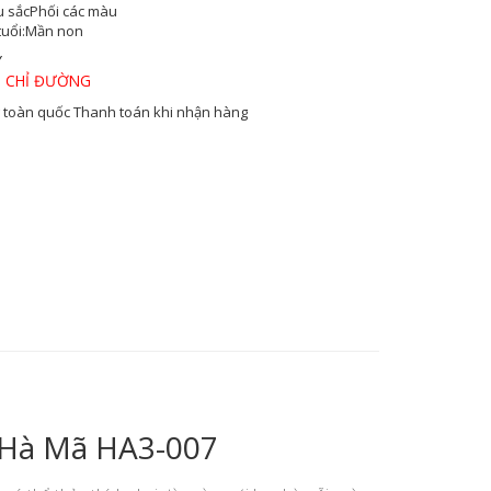
 sắc
Phối các màu
tuổi:
Mần non
Y
 CHỈ ĐƯỜNG
 toàn quốc
Thanh toán khi nhận hàng
i Hà Mã HA3-007