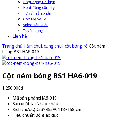
Hoạt động từ thiện
Hoạt động công ty
Tư vấn sản phẩm
Góc Mẹ và Bé
Video sản xuất
Tuyển dụng
Liên hệ
Trang chủ
Hầm chui, cung chui, cột bóng rổ
Cột ném
bóng BS1 HA6-019
Cột ném bóng BS1 HA6-019
1,250,000
₫
Mã sản phẩm:
HA6-019
Sản xuất tại:
Nhập khẩu
Kích thước:
(D53*R53*C118~158)cm
Tiêu chuẩn:
Bộ giáo dục