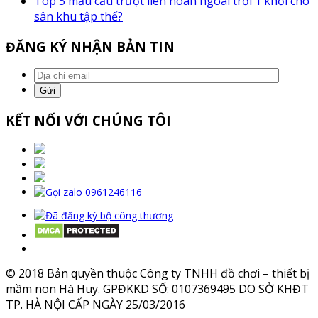
Top 5 mẫu cầu trượt liên hoàn ngoài trời 1 khối cho
sân khu tập thể?
ĐĂNG KÝ NHẬN BẢN TIN
KẾT NỐI VỚI CHÚNG TÔI
© 2018 Bản quyền thuộc Công ty TNHH đồ chơi – thiết bị
mầm non Hà Huy. GPĐKKD SỐ: 0107369495 DO SỞ KHĐT
TP. HÀ NỘI CẤP NGÀY 25/03/2016