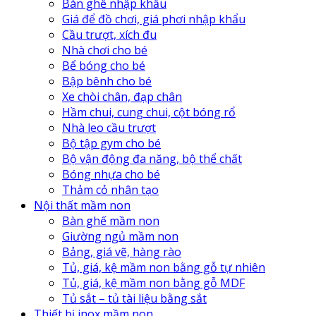
Bàn ghế nhập khẩu
Giá để đồ chơi, giá phơi nhập khẩu
Cầu trượt, xích đu
Nhà chơi cho bé
Bể bóng cho bé
Bập bênh cho bé
Xe chòi chân, đạp chân
Hầm chui, cung chui, cột bóng rổ
Nhà leo cầu trượt
Bộ tập gym cho bé
Bộ vận động đa năng, bộ thể chất
Bóng nhựa cho bé
Thảm cỏ nhân tạo
Nội thất mầm non
Bàn ghế mầm non
Giường ngủ mầm non
Bảng, giá vẽ, hàng rào
Tủ, giá, kệ mầm non bằng gỗ tự nhiên
Tủ, giá, kệ mầm non bằng gỗ MDF
Tủ sắt – tủ tài liệu bằng sắt
Thiết bị inox mầm non