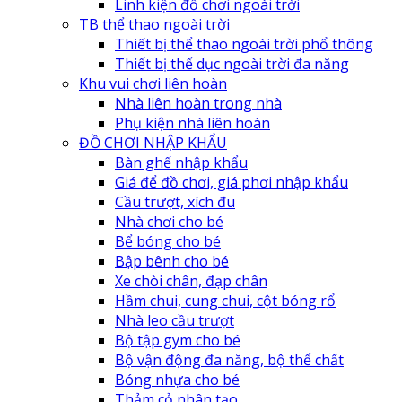
Linh kiện đồ chơi ngoài trời
TB thể thao ngoài trời
Thiết bị thể thao ngoài trời phổ thông
Thiết bị thể dục ngoài trời đa năng
Khu vui chơi liên hoàn
Nhà liên hoàn trong nhà
Phụ kiện nhà liên hoàn
ĐỒ CHƠI NHẬP KHẨU
Bàn ghế nhập khẩu
Giá để đồ chơi, giá phơi nhập khẩu
Cầu trượt, xích đu
Nhà chơi cho bé
Bể bóng cho bé
Bập bênh cho bé
Xe chòi chân, đạp chân
Hầm chui, cung chui, cột bóng rổ
Nhà leo cầu trượt
Bộ tập gym cho bé
Bộ vận động đa năng, bộ thể chất
Bóng nhựa cho bé
Thảm cỏ nhân tạo