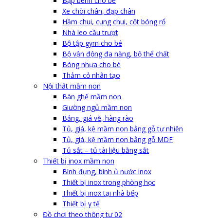
Bập bênh cho bé
Xe chòi chân, đạp chân
Hầm chui, cung chui, cột bóng rổ
Nhà leo cầu trượt
Bộ tập gym cho bé
Bộ vận động đa năng, bộ thể chất
Bóng nhựa cho bé
Thảm cỏ nhân tạo
Nội thất mầm non
Bàn ghế mầm non
Giường ngủ mầm non
Bảng, giá vẽ, hàng rào
Tủ, giá, kệ mầm non bằng gỗ tự nhiên
Tủ, giá, kệ mầm non bằng gỗ MDF
Tủ sắt – tủ tài liệu bằng sắt
Thiết bị inox mầm non
Bình đựng, bình ủ nước inox
Thiết bị inox trong phòng học
Thiết bị inox tại nhà bếp
Thiết bị y tế
Đồ chơi theo thông tư 02