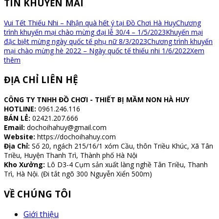
TIN KHUYẾN MÃI
Vui Tết Thiếu Nhi – Nhận quà hết ý tại Đồ Chơi Hà Huy
Chương
trình khuyến mại chào mừng đại lễ 30/4 – 1/5/2023
Khuyến mại
đặc biệt mừng ngày quốc tế phụ nữ 8/3/2023
Chương trình khuyến
mại chào mừng hè 2022 – Ngày quốc tế thiếu nhi 1/6/2022
Xem
thêm
ĐỊA CHỈ LIÊN HỆ
CÔNG TY TNHH ĐỒ CHƠI - THIẾT BỊ MẦM NON HÀ HUY
HOTLINE:
0961.246.116
BÁN LẺ:
02421.207.666
Email:
dochoihahuy@gmail.com
Website:
https://dochoihahuy.com
Địa Chỉ:
Số 20, ngách 215/16/1 xóm Cầu, thôn Triều Khúc, Xã Tân
Triều, Huyện Thanh Trì, Thành phố Hà Nội
Kho Xưởng:
Lô D3-4 Cụm sản xuất làng nghề Tân Triều, Thanh
Trì, Hà Nội. (Đi tắt ngõ 300 Nguyễn Xiển 500m)
VỀ CHÚNG TÔI
Giới thiệu