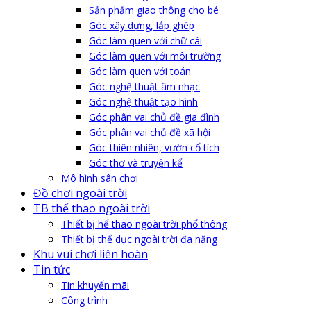
Sản phẩm giao thông cho bé
Góc xây dựng, lắp ghép
Góc làm quen với chữ cái
Góc làm quen với môi trường
Góc làm quen với toán
Góc nghệ thuật âm nhạc
Góc nghệ thuật tạo hình
Góc phân vai chủ đề gia đình
Góc phân vai chủ đề xã hội
Góc thiên nhiên, vườn cổ tích
Góc thơ và truyện kể
Mô hình sân chơi
Đồ chơi ngoài trời
TB thể thao ngoài trời
Thiết bị hể thao ngoài trời phổ thông
Thiết bị thể dục ngoài trời đa năng
Khu vui chơi liên hoàn
Tin tức
Tin khuyến mãi
Công trình