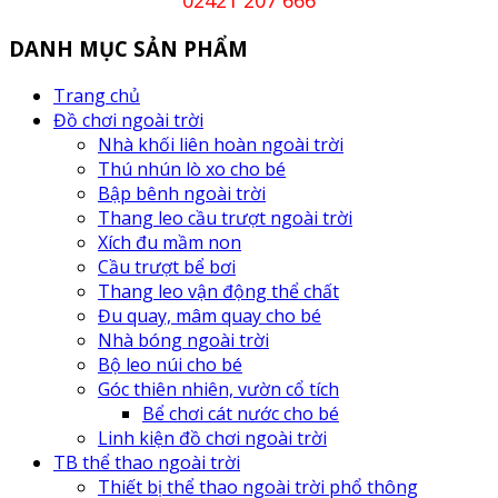
02421 207 666
DANH MỤC SẢN PHẨM
Trang chủ
Đồ chơi ngoài trời
Nhà khối liên hoàn ngoài trời
Thú nhún lò xo cho bé
Bập bênh ngoài trời
Thang leo cầu trượt ngoài trời
Xích đu mầm non
Cầu trượt bể bơi
Thang leo vận động thể chất
Đu quay, mâm quay cho bé
Nhà bóng ngoài trời
Bộ leo núi cho bé
Góc thiên nhiên, vườn cổ tích
Bể chơi cát nước cho bé
Linh kiện đồ chơi ngoài trời
TB thể thao ngoài trời
Thiết bị thể thao ngoài trời phổ thông