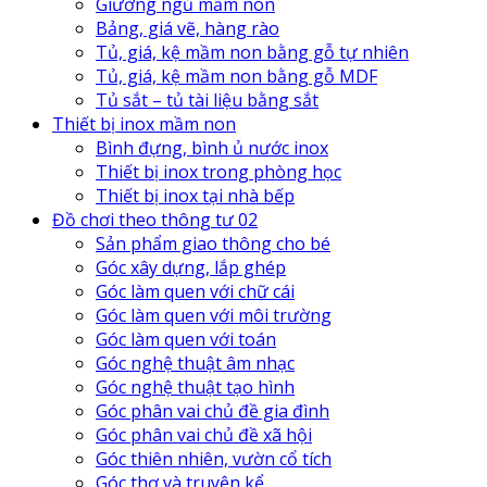
Giường ngủ mầm non
Bảng, giá vẽ, hàng rào
Tủ, giá, kệ mầm non bằng gỗ tự nhiên
Tủ, giá, kệ mầm non bằng gỗ MDF
Tủ sắt – tủ tài liệu bằng sắt
Thiết bị inox mầm non
Bình đựng, bình ủ nước inox
Thiết bị inox trong phòng học
Thiết bị inox tại nhà bếp
Đồ chơi theo thông tư 02
Sản phẩm giao thông cho bé
Góc xây dựng, lắp ghép
Góc làm quen với chữ cái
Góc làm quen với môi trường
Góc làm quen với toán
Góc nghệ thuật âm nhạc
Góc nghệ thuật tạo hình
Góc phân vai chủ đề gia đình
Góc phân vai chủ đề xã hội
Góc thiên nhiên, vườn cổ tích
Góc thơ và truyện kể