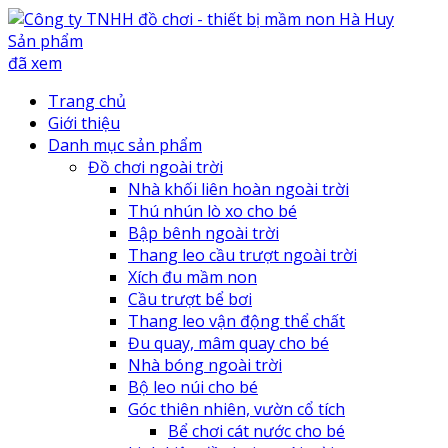
Sản phẩm
đã xem
Trang chủ
Giới thiệu
Danh mục sản phẩm
Đồ chơi ngoài trời
Nhà khối liên hoàn ngoài trời
Thú nhún lò xo cho bé
Bập bênh ngoài trời
Thang leo cầu trượt ngoài trời
Xích đu mầm non
Cầu trượt bể bơi
Thang leo vận động thể chất
Đu quay, mâm quay cho bé
Nhà bóng ngoài trời
Bộ leo núi cho bé
Góc thiên nhiên, vườn cổ tích
Bể chơi cát nước cho bé