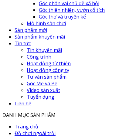
Góc phân vai chủ đề xã hội
Góc thiên nhiên, vườn cổ tích
Góc thơ và truyện kể
Mô hình sân chơi
Sản phẩm mới
Sản phẩm khuyến mãi
Tin tức
Tin khuyến mãi
Công trình
Hoạt động từ thiện
Hoạt động công ty
Tư vấn sản phẩm
Góc Mẹ và Bé
Video sản xuất
Tuyển dụng
Liên hệ
DANH MỤC SẢN PHẨM
Trang chủ
Đồ chơi ngoài trời