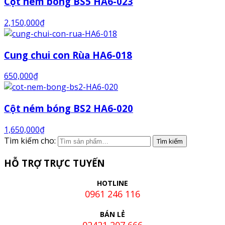
Cột ném bóng BS5 HA6-023
2,150,000
₫
Cung chui con Rùa HA6-018
650,000
₫
Cột ném bóng BS2 HA6-020
1,650,000
₫
Tìm kiếm cho:
HỖ TRỢ TRỰC TUYẾN
HOTLINE
0961 246 116
BÁN LẺ