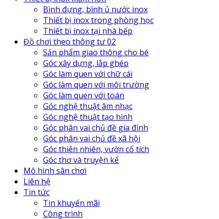
Bình đựng, bình ủ nước inox
Thiết bị inox trong phòng học
Thiết bị inox tại nhà bếp
Đồ chơi theo thông tư 02
Sản phẩm giao thông cho bé
Góc xây dựng, lắp ghép
Góc làm quen với chữ cái
Góc làm quen với môi trường
Góc làm quen với toán
Góc nghệ thuật âm nhạc
Góc nghệ thuật tạo hình
Góc phân vai chủ đề gia đình
Góc phân vai chủ đề xã hội
Góc thiên nhiên, vườn cổ tích
Góc thơ và truyện kể
Mô hình sân chơi
Liên hệ
Tin tức
Tin khuyến mãi
Công trình