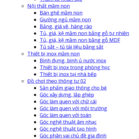
Nội thất mầm non
Bàn ghế mầm non
Giường ngủ mầm non
Bảng, giá vẽ, hàng rào
Tủ, giá, kệ mầm non bằng gỗ tự nhiên
Tủ, giá, kệ mầm non bằng gỗ MDF
Tủ sắt – tủ tài liệu bằng sắt
Thiết bị inox mầm non
Bình đựng, bình ủ nước inox
Thiết bị inox trong phòng học
Thiết bị inox tại nhà bếp
Đồ chơi theo thông tư 02
Sản phẩm giao thông cho bé
Góc xây dựng, lắp ghép
Góc làm quen với chữ cái
Góc làm quen với môi trường
Góc làm quen với toán
Góc nghệ thuật âm nhạc
Góc nghệ thuật tạo hình
Góc phân vai chủ đề gia đình