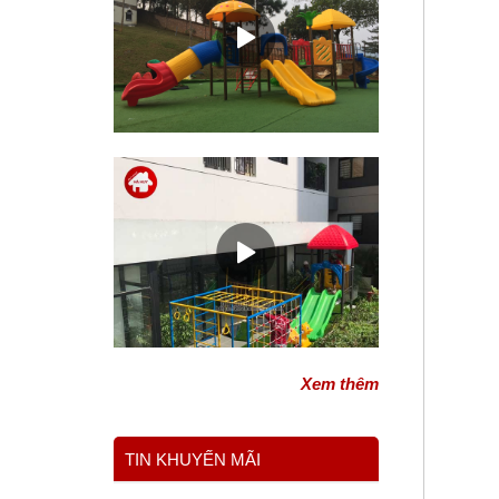
Video sản xuất nhà liên hoàn đa
năng ngoài trời mầm non
Xem thêm
TIN KHUYẾN MÃI
Video sản xuất thang leo vận