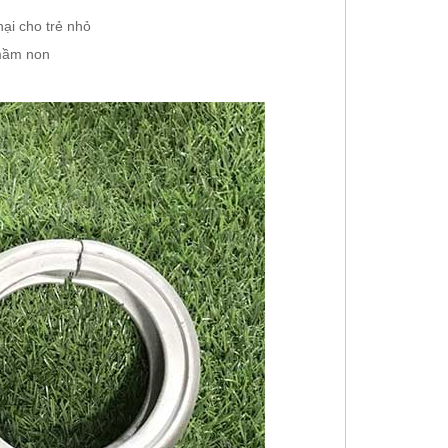
ại cho trẻ nhỏ
 mầm non