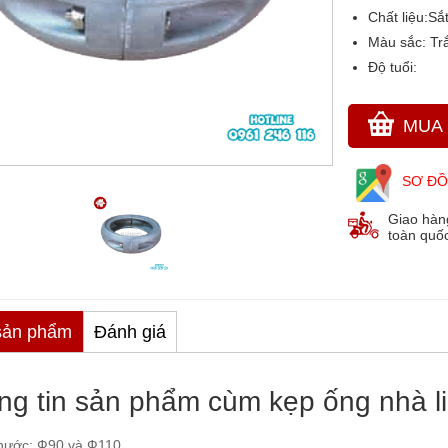
Chất liệu:
Sắ
Màu sắc
: Tr
Độ tuổi:
MUA
SƠ ĐỒ
Giao hàn
toàn quố
sản phẩm
Đánh giá
ng tin sản phẩm cùm kẹp ống nhà l
thước: Ф90 và Ф110