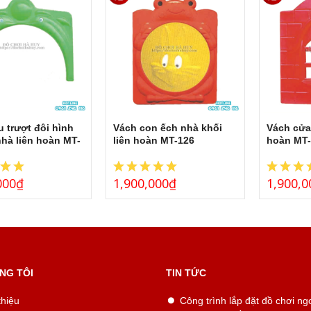
 trượt đôi hình
Vách con ếch nhà khối
Vách cửa
nhà liên hoàn MT-
liên hoàn MT-126
hoàn MT-
000
₫
1,900,000
₫
1,900,0
NG TÔI
TIN TỨC
thiệu
Công trình lắp đặt đồ chơi ngo