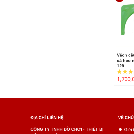
Vách cầu
cá heo 
129
1,700,
ĐỊA CHỈ LIÊN HỆ
VỀ CHÚ
CÔNG TY TNHH ĐỒ CHƠI - THIẾT BỊ
Giới 