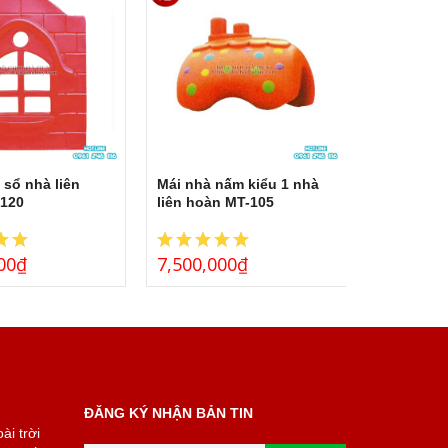
 sổ nhà liên
Mái nhà nấm kiểu 1 nhà
Mái nhà l
120
liên hoàn MT-105
quả bí MT
00
₫
7,500,000
₫
7,500,0
ĐĂNG KÝ NHẬN BẢN TIN
ài trời