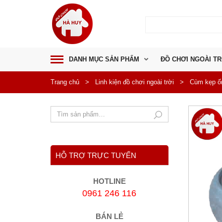
DANH MỤC SẢN PHẨM
ĐỒ CHƠI NGOÀI TR
Trang chủ
>
Linh kiện đồ chơi ngoài trời
>
Cùm kẹp ốn
HỖ TRỢ TRỰC TUYẾN
HOTLINE
0961 246 116
BÁN LẺ