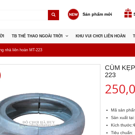
Sản phẩm mới
ỜI
TB THỂ THAO NGOÀI TRỜI
KHU VUI CHƠI LIÊN HOÀN
g nhà liên hoàn MT-223
CÙM KẸP
223
250,
Mã sản phẩ
Sản xuất tại:
Kích thước:
Tiêu chuẩn: