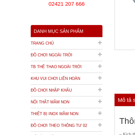
02421 207 666
DANH MỤC SẢN PHẨM
TRANG CHỦ
ĐỒ CHƠI NGOÀI TRỜI
TB THỂ THAO NGOÀI TRỜI
KHU VUI CHƠI LIÊN HOÀN
ĐỒ CHƠI NHẬP KHẨU
Mô tả 
NỘI THẤT MẦM NON
THIẾT BỊ INOX MẦM NON
Thô
ĐỒ CHƠI THEO THÔNG TƯ 02
– Kích 