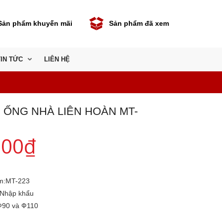
Sản phẩm khuyến mãi
Sản phẩm đã xem
TIN TỨC
LIÊN HỆ
 ỐNG NHÀ LIÊN HOÀN MT-
000
₫
m:
MT-223
Nhập khẩu
Ф90 và Ф110