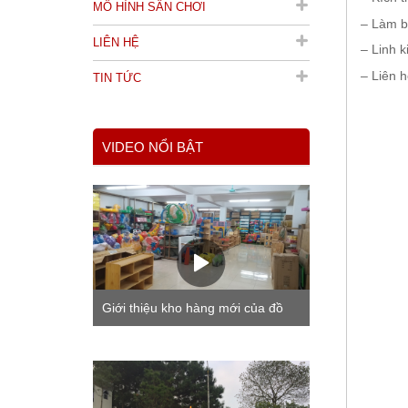
MÔ HÌNH SÂN CHƠI
– Làm b
LIÊN HỆ
– Linh 
– Liên h
TIN TỨC
VIDEO NỔI BẬT
Giới thiệu kho hàng mới của đồ
chơi mầm non Hà Huy