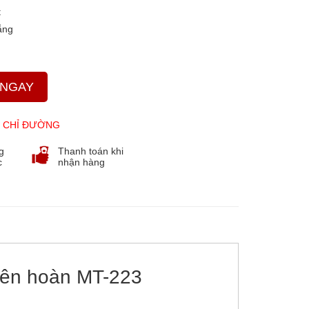
t
ắng
 NGAY
 CHỈ ĐƯỜNG
g
Thanh toán khi
c
nhận hàng
iên hoàn MT-223