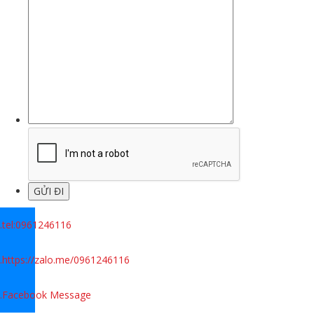
.
tel:0961246116
.
https://zalo.me/0961246116
.
Facebook Message