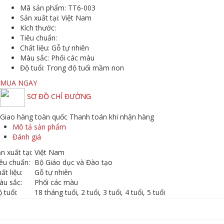
Mã sản phẩm:
TT6-003
Sản xuất tại:
Việt Nam
Kích thước:
Tiêu chuẩn:
Chất liệu:
Gỗ tự nhiên
Màu sắc
: Phối các màu
Độ tuổi:
Trong độ tuổi mầm non
MUA NGAY
SƠ ĐỒ CHỈ ĐƯỜNG
Giao hàng toàn quốc
Thanh toán khi nhận hàng
Mô tả sản phẩm
Đánh giá
n xuất tại:
Việt Nam
êu chuẩn:
Bộ Giáo dục và Đào tạo
ất liệu:
Gỗ tự nhiên
àu sắc:
Phối các màu
 tuổi:
18 tháng tuổi, 2 tuổi, 3 tuổi, 4 tuổi, 5 tuổi