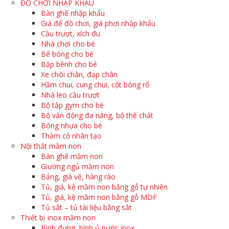
ĐỒ CHƠI NHẬP KHẨU
Bàn ghế nhập khẩu
Giá để đồ chơi, giá phơi nhập khẩu
Cầu trượt, xích đu
Nhà chơi cho bé
Bể bóng cho bé
Bập bênh cho bé
Xe chòi chân, đạp chân
Hầm chui, cung chui, cột bóng rổ
Nhà leo cầu trượt
Bộ tập gym cho bé
Bộ vận động đa năng, bộ thể chất
Bóng nhựa cho bé
Thảm cỏ nhân tạo
Nội thất mầm non
Bàn ghế mầm non
Giường ngủ mầm non
Bảng, giá vẽ, hàng rào
Tủ, giá, kệ mầm non bằng gỗ tự nhiên
Tủ, giá, kệ mầm non bằng gỗ MDF
Tủ sắt – tủ tài liệu bằng sắt
Thiết bị inox mầm non
Bình đựng, bình ủ nước inox