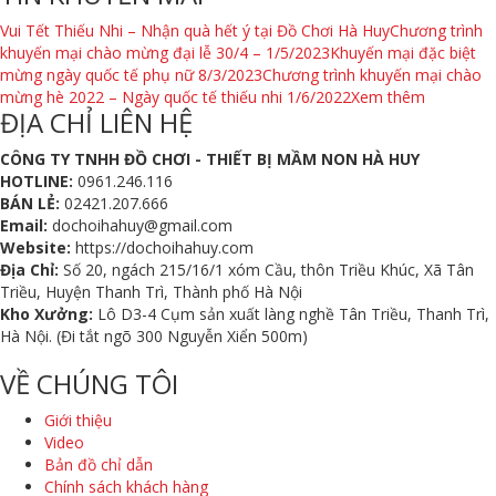
Vui Tết Thiếu Nhi – Nhận quà hết ý tại Đồ Chơi Hà Huy
Chương trình
khuyến mại chào mừng đại lễ 30/4 – 1/5/2023
Khuyến mại đặc biệt
mừng ngày quốc tế phụ nữ 8/3/2023
Chương trình khuyến mại chào
mừng hè 2022 – Ngày quốc tế thiếu nhi 1/6/2022
Xem thêm
ĐỊA CHỈ LIÊN HỆ
CÔNG TY TNHH ĐỒ CHƠI - THIẾT BỊ MẦM NON HÀ HUY
HOTLINE:
0961.246.116
BÁN LẺ:
02421.207.666
Email:
dochoihahuy@gmail.com
Website:
https://dochoihahuy.com
Địa Chỉ:
Số 20, ngách 215/16/1 xóm Cầu, thôn Triều Khúc, Xã Tân
Triều, Huyện Thanh Trì, Thành phố Hà Nội
Kho Xưởng:
Lô D3-4 Cụm sản xuất làng nghề Tân Triều, Thanh Trì,
Hà Nội. (Đi tắt ngõ 300 Nguyễn Xiển 500m)
VỀ CHÚNG TÔI
Giới thiệu
Video
Bản đồ chỉ dẫn
Chính sách khách hàng