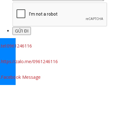
.
tel:0961246116
.
https://zalo.me/0961246116
.
Facebook Message