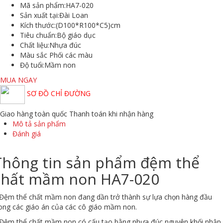
Mã sản phẩm:
HA7-020
Sản xuất tại:
Đài Loan
Kích thước:
(D100*R100*C5)cm
Tiêu chuẩn:
Bộ giáo dục
Chất liệu:
Nhựa đúc
Màu sắc
Phối các màu
Độ tuổi:
Mầm non
MUA NGAY
SƠ ĐỒ CHỈ ĐƯỜNG
Giao hàng toàn quốc
Thanh toán khi nhận hàng
Mô tả sản phẩm
Đánh giá
Thông tin sản phẩm đệm thể
chất mầm non HA7-020
 Đệm thể chất mầm non đang dần trở thành sự lựa chọn hàng đầu
ong các giáo án của các cô giáo mầm non.
 Đệm thể chất mầm non có cấu tạo bằng nhựa đúc nguyên khối nhập