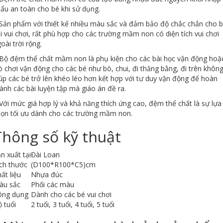
ẩu an toàn cho bé khi sử dụng.
Sản phẩm với thiết kế nhiều màu sắc và đảm bảo độ chắc chắn cho 
i vui chơi, rất phù hợp cho các trường mầm non có diện tích vui chơi
oài trời rộng.
Bộ đệm thể chất mầm non là phụ kiện cho các bài học vận động hoặ
ò chơi vận động cho các bé như bò, chui, đi thăng bằng, đi trên khôn
úp các bé trở lên khéo léo hơn kết hợp với tư duy vận động để hoàn
ành các bài luyện tập mà giáo án đề ra.
Với mức giá hợp lý và khả năng thích ứng cao, đệm thể chất là sự lựa
ọn tối ưu dành cho các trường mầm non.
Thông số kỹ thuật
n xuất tại
Đài Loan
ch thước
(D100*R100*C5)cm
ất liệu
Nhựa đúc
àu sắc
Phối các màu
ông dụng
Dành cho các bé vui chơi
 tuổi
2 tuổi, 3 tuổi, 4 tuổi, 5 tuổi