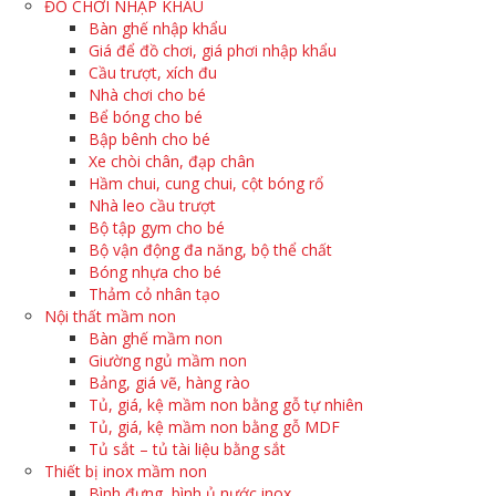
ĐỒ CHƠI NHẬP KHẨU
Bàn ghế nhập khẩu
Giá để đồ chơi, giá phơi nhập khẩu
Cầu trượt, xích đu
Nhà chơi cho bé
Bể bóng cho bé
Bập bênh cho bé
Xe chòi chân, đạp chân
Hầm chui, cung chui, cột bóng rổ
Nhà leo cầu trượt
Bộ tập gym cho bé
Bộ vận động đa năng, bộ thể chất
Bóng nhựa cho bé
Thảm cỏ nhân tạo
Nội thất mầm non
Bàn ghế mầm non
Giường ngủ mầm non
Bảng, giá vẽ, hàng rào
Tủ, giá, kệ mầm non bằng gỗ tự nhiên
Tủ, giá, kệ mầm non bằng gỗ MDF
Tủ sắt – tủ tài liệu bằng sắt
Thiết bị inox mầm non
Bình đựng, bình ủ nước inox