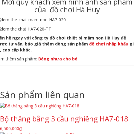
Mời quý khách xem hình ảnh sản phẩm
của đồ chơi Hà Huy
iên hệ ngay với công ty đồ chơi thiết bị mầm non Hà Huy để
ược tư vấn, báo giá thêm dòng sản phẩm
đồ chơi nhập khẩu
gi
ẻ, cao cấp khác.
em thêm sản phẩm:
Bóng nhựa cho bé
Sản phẩm liên quan
Bộ thăng bằng 3 cầu nghiêng HA7-018
6,500,000
₫