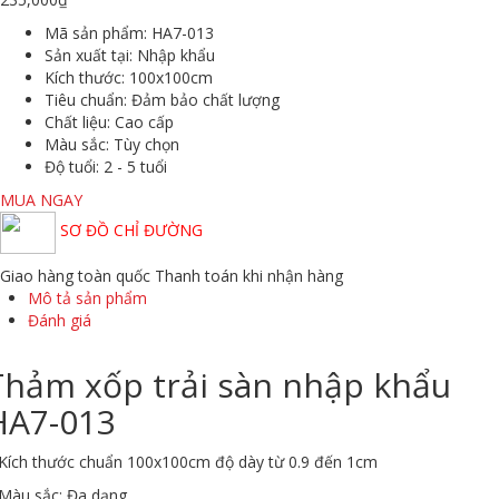
Mã sản phẩm:
HA7-013
Sản xuất tại:
Nhập khẩu
Kích thước:
100x100cm
Tiêu chuẩn:
Đảm bảo chất lượng
Chất liệu:
Cao cấp
Màu sắc
: Tùy chọn
Độ tuổi:
2 - 5 tuổi
MUA NGAY
SƠ ĐỒ CHỈ ĐƯỜNG
Giao hàng toàn quốc
Thanh toán khi nhận hàng
Mô tả sản phẩm
Đánh giá
Thảm xốp trải sàn nhập khẩu
HA7-013
 Kích thước chuẩn 100x100cm độ dày từ 0.9 đến 1cm
 Màu sắc: Đa dạng