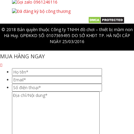
© 2018 Bản quyền thuộc Công ty TNHH đồ chơi – thiết bị mầm non
Hà Huy. GPĐKKD SỐ: 0107369495 DO SỞ KHĐT TP. HÀ NỘI CẤP
NGÀY 25/03/2016
MUA HÀNG NGAY