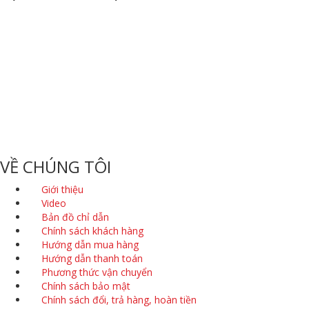
CÔNG TY TNHH ĐỒ CHƠI - THIẾT BỊ MẦM NON HÀ HUY
HOTLINE:
0961.246.116
BÁN LẺ:
02421.207.666
Email:
dochoihahuy@gmail.com
Website:
https://dochoihahuy.com
Địa Chỉ:
Số 20, ngách 215/16/1 xóm Cầu, thôn Triều Khúc, Xã Tân
Triều, Huyện Thanh Trì, Thành phố Hà Nội
Kho Xưởng:
Lô D3-4 Cụm sản xuất làng nghề Tân Triều, Thanh Trì,
Hà Nội. (Đi tắt ngõ 300 Nguyễn Xiển 500m)
VỀ CHÚNG TÔI
Giới thiệu
Video
Bản đồ chỉ dẫn
Chính sách khách hàng
Hướng dẫn mua hàng
Hướng dẫn thanh toán
Phương thức vận chuyển
Chính sách bảo mật
Chính sách đổi, trả hàng, hoàn tiền