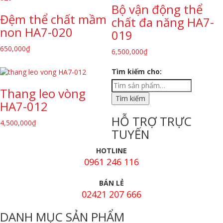
Bộ vận động thể
Đệm thể chất mầm
chất đa năng HA7-
non HA7-020
019
650,000
₫
6,500,000
₫
Tìm kiếm cho:
Thang leo vòng
HA7-012
HỖ TRỢ TRỰC
4,500,000
₫
TUYẾN
HOTLINE
0961 246 116
BÁN LẺ
02421 207 666
DANH MỤC SẢN PHẨM