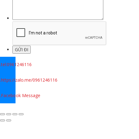
.
tel:0961246116
.
https://zalo.me/0961246116
.
Facebook Message