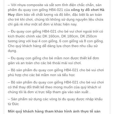
– Với nhựa composite và sắt sơn tĩnh điện chắc chắn, sản
phẩm đu quay con giống HB4-021 của
công ty đồ chơi Hà
Huy
đảm bảo về chất lượng và độ bền, đặc biệt là an toàn
cho trẻ khi chơi, chúng tôi không sử dụng nguyên liệu chứa
chì giá rẻ như một số đơn vị khác hiện nay.
– Đu quay con giống HB4-021 cho bé vui chơi ngoài trời có
kích thước chính xác DK 160cm, DK 180cm, DK 250cm
tương ứng với loại 4 con giống, 6 con giống và 8 con giống.
Cho quý khách hàng dễ dàng lựa chọn theo nhu cầu sử
dụng.
– Đu quay con giống cho bé mầm non được thiết kế đơn
giản và an toàn cho các bé thoải mái vui chơi.
– Bộ sản phẩm đu quay con giống HB4-021 cho bé vui chơi
phù hợp cho các bé mầm non và tiểu học
– Bộ sản phẩm đu quay con giống HB4-021 cho bé vui chơi
có thể thay đổi thiết kế theo mong muốn của quý khách vì
chúng tôi là đơn vị trực tiếp tham gia vào sản xuất .
– Sản phẩm sử dụng các vòng bi đu quay được nhập khẩu
từ Đức
Mời quý khách hàng tham khảo hình ảnh thực tế sản