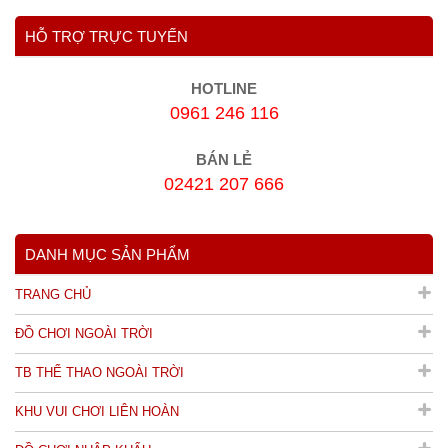
HỖ TRỢ TRỰC TUYẾN
HOTLINE
0961 246 116
BÁN LẺ
02421 207 666
DANH MỤC SẢN PHẨM
TRANG CHỦ
ĐỒ CHƠI NGOÀI TRỜI
TB THỂ THAO NGOÀI TRỜI
KHU VUI CHƠI LIÊN HOÀN