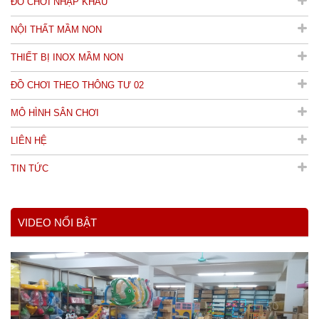
ĐỒ CHƠI NHẬP KHẨU
NỘI THẤT MẦM NON
THIẾT BỊ INOX MẦM NON
ĐỒ CHƠI THEO THÔNG TƯ 02
MÔ HÌNH SÂN CHƠI
LIÊN HỆ
TIN TỨC
VIDEO NỔI BẬT