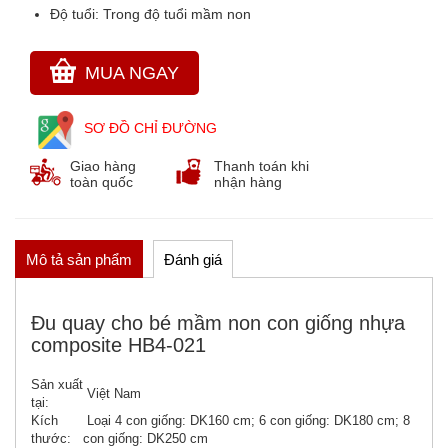
Độ tuổi:
Trong độ tuổi mầm non
THẢM CỎ NHÂN TẠO
GÓC THIÊN NHIÊN, VƯỜN CỔ TÍCH
MUA NGAY
GÓC THƠ VÀ TRUYỆN KỂ
SƠ ĐỒ CHỈ ĐƯỜNG
Giao hàng
Thanh toán khi
toàn quốc
nhận hàng
Mô tả sản phẩm
Đánh giá
Đu quay cho bé mầm non con giống nhựa
composite HB4-021
Sản xuất
Việt Nam
tại:
Kích
Loại 4 con giống: DK160 cm; 6 con giống: DK180 cm; 8
thước:
con giống: DK250 cm