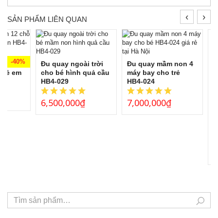
‹
›
SẢN PHẨM LIÊN QUAN
-40%
chân 12
Đu quay ngoài trời
Đu quay mầm non 4
 trẻ em
cho bé hình quả cầu
máy bay cho trẻ
HB4-029
HB4-024
6,500,000
₫
7,000,000
₫
M
n
n