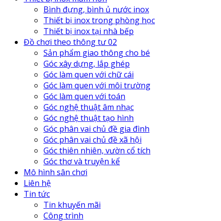
Bình đựng, bình ủ nước inox
Thiết bị inox trong phòng học
Thiết bị inox tại nhà bếp
Đồ chơi theo thông tư 02
Sản phẩm giao thông cho bé
Góc xây dựng, lắp ghép
Góc làm quen với chữ cái
Góc làm quen với môi trường
Góc làm quen với toán
Góc nghệ thuật âm nhạc
Góc nghệ thuật tạo hình
Góc phân vai chủ đề gia đình
Góc phân vai chủ đề xã hội
Góc thiên nhiên, vườn cổ tích
Góc thơ và truyện kể
Mô hình sân chơi
Liên hệ
Tin tức
Tin khuyến mãi
Công trình