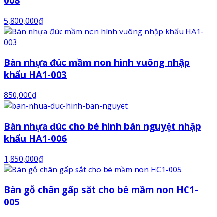
008
5,800,000
₫
Bàn nhựa đúc mầm non hình vuông nhập
khẩu HA1-003
850,000
₫
Bàn nhựa đúc cho bé hình bán nguyệt nhập
khẩu HA1-006
1,850,000
₫
Bàn gỗ chân gấp sắt cho bé mầm non HC1-
005