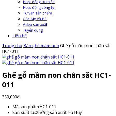
Hoạt động từ thiện
Hoạt động công ty
Tư vấn sản phẩm
Góc Mẹ và Bé
Video sản xuất
Tuyển dụng
Liên hệ
Trang chủ
Bàn ghế mầm non
Ghế gỗ mầm non chân sắt
HC1-011
Ghế gỗ mầm non chân sắt HC1-
011
350,000
₫
Mã sản phẩm:
HC1-011
Sản xuất tại:
Xưởng sản xuất Hà Huy