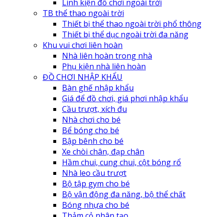
Linh kiện đồ chơi ngoài trời
TB thể thao ngoài trời
Thiết bị thể thao ngoài trời phổ thông
Thiết bị thể dục ngoài trời đa năng
Khu vui chơi liên hoàn
Nhà liên hoàn trong nhà
Phụ kiện nhà liên hoàn
ĐỒ CHƠI NHẬP KHẨU
Bàn ghế nhập khẩu
Giá để đồ chơi, giá phơi nhập khẩu
Cầu trượt, xích đu
Nhà chơi cho bé
Bể bóng cho bé
Bập bênh cho bé
Xe chòi chân, đạp chân
Hầm chui, cung chui, cột bóng rổ
Nhà leo cầu trượt
Bộ tập gym cho bé
Bộ vận động đa năng, bộ thể chất
Bóng nhựa cho bé
Thảm cỏ nhân tạo