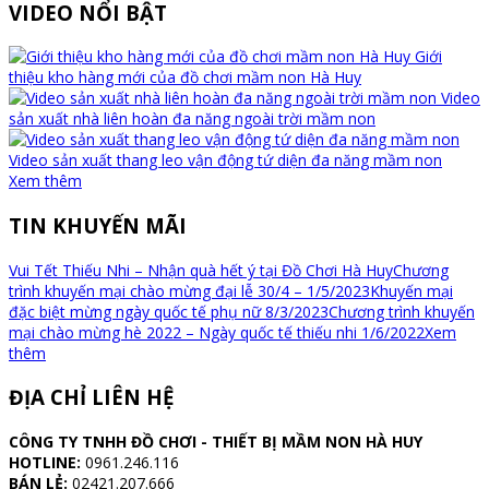
VIDEO NỔI BẬT
Giới
thiệu kho hàng mới của đồ chơi mầm non Hà Huy
Video
sản xuất nhà liên hoàn đa năng ngoài trời mầm non
Video sản xuất thang leo vận động tứ diện đa năng mầm non
Xem thêm
TIN KHUYẾN MÃI
Vui Tết Thiếu Nhi – Nhận quà hết ý tại Đồ Chơi Hà Huy
Chương
trình khuyến mại chào mừng đại lễ 30/4 – 1/5/2023
Khuyến mại
đặc biệt mừng ngày quốc tế phụ nữ 8/3/2023
Chương trình khuyến
mại chào mừng hè 2022 – Ngày quốc tế thiếu nhi 1/6/2022
Xem
thêm
ĐỊA CHỈ LIÊN HỆ
CÔNG TY TNHH ĐỒ CHƠI - THIẾT BỊ MẦM NON HÀ HUY
HOTLINE:
0961.246.116
BÁN LẺ:
02421.207.666