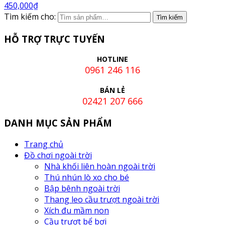
450,000
₫
Tìm kiếm cho:
HỖ TRỢ TRỰC TUYẾN
HOTLINE
0961 246 116
BÁN LẺ
02421 207 666
DANH MỤC SẢN PHẨM
Trang chủ
Đồ chơi ngoài trời
Nhà khối liên hoàn ngoài trời
Thú nhún lò xo cho bé
Bập bênh ngoài trời
Thang leo cầu trượt ngoài trời
Xích đu mầm non
Cầu trượt bể bơi