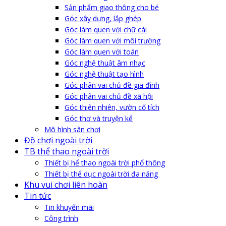
Sản phẩm giao thông cho bé
Góc xây dựng, lắp ghép
Góc làm quen với chữ cái
Góc làm quen với môi trường
Góc làm quen với toán
Góc nghệ thuật âm nhạc
Góc nghệ thuật tạo hình
Góc phân vai chủ đề gia đình
Góc phân vai chủ đề xã hội
Góc thiên nhiên, vườn cổ tích
Góc thơ và truyện kể
Mô hình sân chơi
Đồ chơi ngoài trời
TB thể thao ngoài trời
Thiết bị hể thao ngoài trời phổ thông
Thiết bị thể dục ngoài trời đa năng
Khu vui chơi liên hoàn
Tin tức
Tin khuyến mãi
Công trình