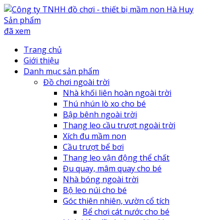
Sản phẩm
đã xem
Trang chủ
Giới thiệu
Danh mục sản phẩm
Đồ chơi ngoài trời
Nhà khối liên hoàn ngoài trời
Thú nhún lò xo cho bé
Bập bênh ngoài trời
Thang leo cầu trượt ngoài trời
Xích đu mầm non
Cầu trượt bể bơi
Thang leo vận động thể chất
Đu quay, mâm quay cho bé
Nhà bóng ngoài trời
Bộ leo núi cho bé
Góc thiên nhiên, vườn cổ tích
Bể chơi cát nước cho bé