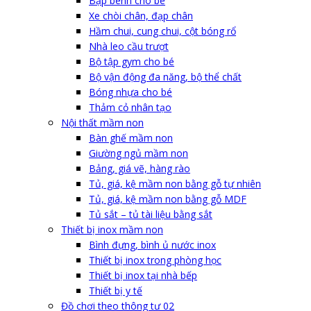
Bập bênh cho bé
Xe chòi chân, đạp chân
Hầm chui, cung chui, cột bóng rổ
Nhà leo cầu trượt
Bộ tập gym cho bé
Bộ vận động đa năng, bộ thể chất
Bóng nhựa cho bé
Thảm cỏ nhân tạo
Nội thất mầm non
Bàn ghế mầm non
Giường ngủ mầm non
Bảng, giá vẽ, hàng rào
Tủ, giá, kệ mầm non bằng gỗ tự nhiên
Tủ, giá, kệ mầm non bằng gỗ MDF
Tủ sắt – tủ tài liệu bằng sắt
Thiết bị inox mầm non
Bình đựng, bình ủ nước inox
Thiết bị inox trong phòng học
Thiết bị inox tại nhà bếp
Thiết bị y tế
Đồ chơi theo thông tư 02