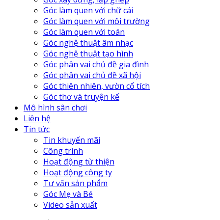
Góc làm quen với chữ cái
Góc làm quen với môi trường
Góc làm quen với toán
Góc nghệ thuật âm nhạc
Góc nghệ thuật tạo hình
Góc phân vai chủ đề gia đình
Góc phân vai chủ đề xã hội
Góc thiên nhiên, vườn cổ tích
Góc thơ và truyện kể
Mô hình sân chơi
Liên hệ
Tin tức
Tin khuyến mãi
Công trình
Hoạt động từ thiện
Hoạt động công ty
Tư vấn sản phẩm
Góc Mẹ và Bé
Video sản xuất