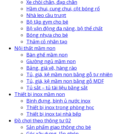
Xe chòi chân, đạp chân
Hầm chui, cung chui, cột bóng rổ
Nhà leo cầu trượt
Bộ tập gym cho bé
Bộ vận động đa năng, bộ thể chất
Bóng nhựa cho bé
Thảm cỏ nhân tạo
Nội thất mầm non
Bàn ghế mầm non
Giường ngủ mầm non
Bảng, giá vẽ, hàng rào
Tủ, giá, kệ mầm non bằng gỗ tự nhiên
Tủ, giá, kệ mầm non bằng gỗ MDF
Tủ sắt – tủ tài liệu bằng sắt
Thiết bị inox mầm non
Bình đựng, bình ủ nước inox
Thiết bị inox trong phòng học
Thiết bị inox tại nhà bếp
Đồ chơi theo thông tư 02
Sản phẩm giao thông cho bé
Góc xây dựng, lắp ghép