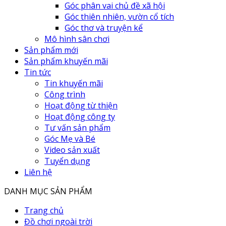
Góc phân vai chủ đề xã hội
Góc thiên nhiên, vườn cổ tích
Góc thơ và truyện kể
Mô hình sân chơi
Sản phẩm mới
Sản phẩm khuyến mãi
Tin tức
Tin khuyến mãi
Công trình
Hoạt động từ thiện
Hoạt động công ty
Tư vấn sản phẩm
Góc Mẹ và Bé
Video sản xuất
Tuyển dụng
Liên hệ
DANH MỤC SẢN PHẨM
Trang chủ
Đồ chơi ngoài trời