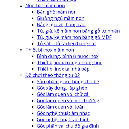
Nội thất mầm non
Bàn ghế mầm non
Giường ngủ mầm non
Bảng, giá vẽ, hàng rào
Tủ, giá, kệ mầm non bằng gỗ tự nhiên
Tủ, giá, kệ mầm non bằng gỗ MDF
Tủ sắt – tủ tài liệu bằng sắt
Thiết bị inox mầm non
Bình đựng, bình ủ nước inox
Thiết bị inox trong phòng học
Thiết bị inox tại nhà bếp
Đồ chơi theo thông tư 02
Sản phẩm giao thông cho bé
Góc xây dựng, lắp ghép
Góc làm quen với chữ cái
Góc làm quen với môi trường
Góc làm quen với toán
Góc nghệ thuật âm nhạc
Góc nghệ thuật tạo hình
Góc phân vai chủ đề gia đình