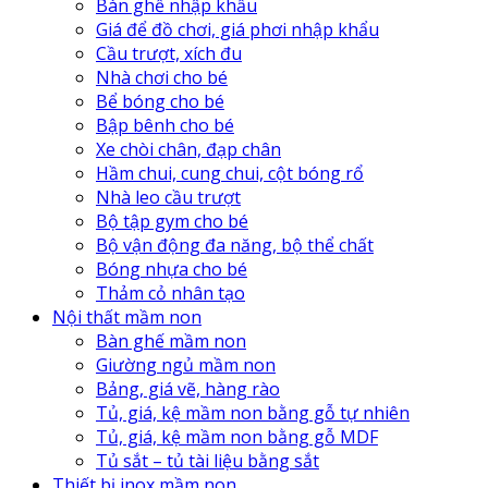
Bàn ghế nhập khẩu
Giá để đồ chơi, giá phơi nhập khẩu
Cầu trượt, xích đu
Nhà chơi cho bé
Bể bóng cho bé
Bập bênh cho bé
Xe chòi chân, đạp chân
Hầm chui, cung chui, cột bóng rổ
Nhà leo cầu trượt
Bộ tập gym cho bé
Bộ vận động đa năng, bộ thể chất
Bóng nhựa cho bé
Thảm cỏ nhân tạo
Nội thất mầm non
Bàn ghế mầm non
Giường ngủ mầm non
Bảng, giá vẽ, hàng rào
Tủ, giá, kệ mầm non bằng gỗ tự nhiên
Tủ, giá, kệ mầm non bằng gỗ MDF
Tủ sắt – tủ tài liệu bằng sắt
Thiết bị inox mầm non