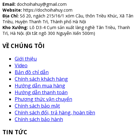
Email:
dochoihahuy@gmail.com
Website:
https://dochoihahuy.com
Địa Chỉ:
Số 20, ngách 215/16/1 xóm Cầu, thôn Triều Khúc, Xã Tân
Triều, Huyện Thanh Trì, Thành phố Hà Nội
Kho Xưởng:
Lô D3-4 Cụm sản xuất làng nghề Tân Triều, Thanh
Trì, Hà Nội. (Đi tắt ngõ 300 Nguyễn Xiển 500m)
VỀ CHÚNG TÔI
Giới thiệu
Video
Bản đồ chỉ dẫn
Chính sách khách hàng
Hướng dẫn mua hàng
Hướng dẫn thanh toán
Phương thức vận chuyển
Chính sách bảo mật
Chính sách đổi, trả hàng, hoàn tiền
Chính sách bảo hành
TIN TỨC