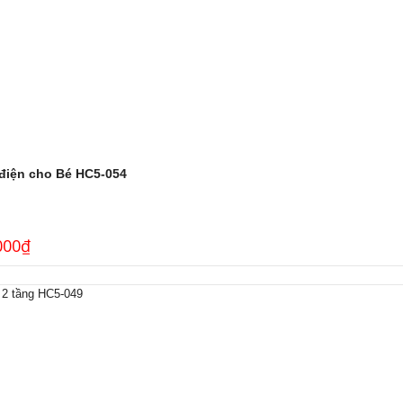
điện cho Bé HC5-054
000
₫