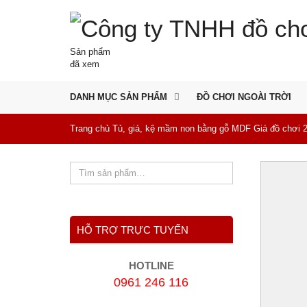
Sản phẩm
đã xem
DANH MỤC SẢN PHẨM
ĐỒ CHƠI NGOÀI TRỜI
Trang chủ
Tủ, giá, kệ mầm non bằng gỗ MDF
Giá đồ chơi 
HỖ TRỢ TRỰC TUYẾN
HOTLINE
0961 246 116