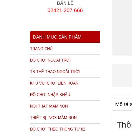
BÁN LẺ
02421 207 666
DANH MỤC SẢN PHẨM
TRANG CHỦ
ĐỒ CHƠI NGOÀI TRỜI
TB THỂ THAO NGOÀI TRỜI
KHU VUI CHƠI LIÊN HOÀN
ĐỒ CHƠI NHẬP KHẨU
Mô tả 
NỘI THẤT MẦM NON
THIẾT BỊ INOX MẦM NON
Thô
ĐỒ CHƠI THEO THÔNG TƯ 02