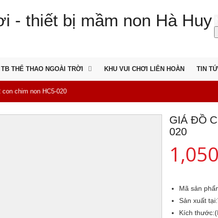
TB THỂ THAO NGOÀI TRỜI
KHU VUI CHƠI LIÊN HOÀN
TIN T
2 con chim non HC5-020
GIÁ ĐỒ C
020
1,05
Mã sản phẩ
Sản xuất tại:
Kích thước: