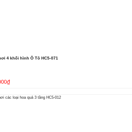
hơi 4 khối hình Ô Tô HC5-071
000
₫