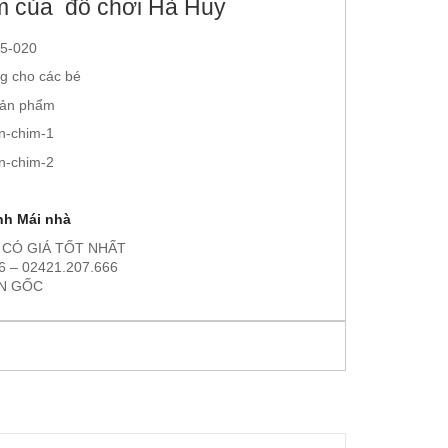
m của đồ chơi Hà Huy
sản phẩm
nh Mái nhà
 CÓ GIÁ TỐT NHẤT
 – 02421.207.666
ẬN GỐC