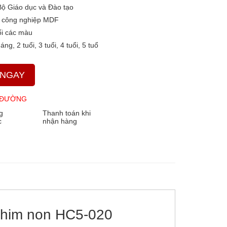
Bộ Giáo dục và Đào tạo
 công nghiệp MDF
i các màu
áng, 2 tuổi, 3 tuổi, 4 tuổi, 5 tuổ
 NGAY
 ĐƯỜNG
g
Thanh toán khi
c
nhận hàng
 chim non HC5-020