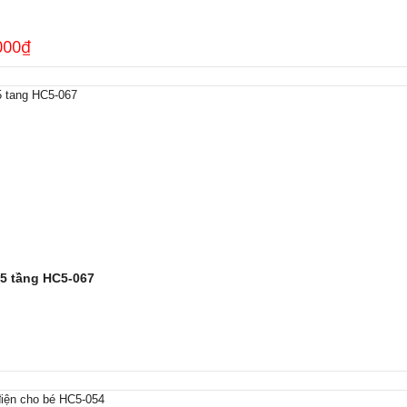
000
₫
 5 tầng HC5-067