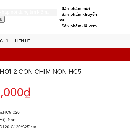
Sản phẩm mới
Sản phẩm khuyến
mãi
Sản phẩm đã xem
ỨC
LIÊN HỆ
HƠI 2 CON CHIM NON HC5-
0,000
₫
m:
HC5-020
Việt Nam
(D120*C120*S25)cm