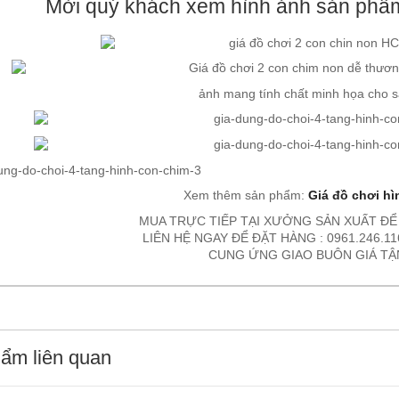
Mời quý khách xem hình ảnh sản phẩ
ảnh mang tính chất minh họa cho 
Xem thêm sản phẩm:
Giá đồ chơi hì
MUA TRỰC TIẾP TẠI XƯỞNG SẢN XUẤT ĐỂ
LIÊN HỆ NGAY ĐỂ ĐẶT HÀNG : 0961.246.116
CUNG ỨNG GIAO BUÔN GIÁ T
ẩm liên quan