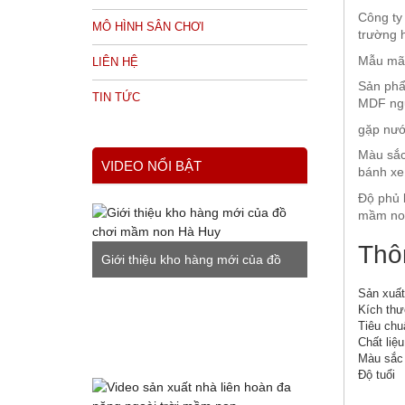
Công ty
MÔ HÌNH SÂN CHƠI
trường h
Mẫu mã 
LIÊN HỆ
Sản phẩ
TIN TỨC
MDF ngu
gặp nướ
Màu sắc
VIDEO NỔI BẬT
bánh xe
Độ phủ b
mầm non
Thô
Giới thiệu kho hàng mới của đồ
Sản xuất 
chơi mầm non Hà Huy
Kích th
Tiêu chu
Chất liệu
Màu sắc
Độ tuổi