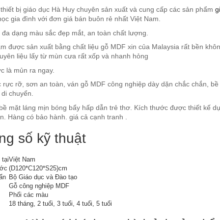
 thiết bị giáo dục Hà Huy chuyên sản xuất và cung cấp các sản phẩm
g
ọc gia đình với đơn giá bán buôn rẻ nhất Việt Nam.
đa dạng màu sắc đẹp mắt, an toàn chất lượng.
m được sản xuất bằng chất liệu gỗ MDF xin của Malaysia rất bền khô
yên liệu lấy từ mùn cưa rất xốp và nhanh hỏng
c là mủn ra ngay.
 rực rỡ, sơn an toàn, ván gỗ MDF công nghiệp dày dặn chắc chắn, bề 
 di chuyển.
ề mặt láng mịn bóng bẩy hấp dẫn trẻ thơ. Kích thước được thiết kế dự
. Hàng có bảo hành. giá cả cạnh tranh .
ng số kỹ thuật
tại
Việt Nam
ước
(D120*C120*S25)cm
ẩn
Bộ Giáo dục và Đào tạo
Gỗ công nghiệp MDF
Phối các màu
18 tháng, 2 tuổi, 3 tuổi, 4 tuổi, 5 tuổi