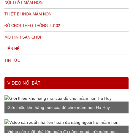
NỘI THẤT MẦM NON
THIẾT BỊ INOX MẦM NON
ĐỒ CHƠI THEO THÔNG TƯ 02
MÔ HÌNH SÂN CHƠI
LIÊN HỆ
TIN TỨC
VIDEO NỔI BẬT
Giới thiệu kho hàng mới của đồ chơi mầm non Hà Huy
Video sản xuất nhà liên hoàn đa năng ngoài trời mầm non