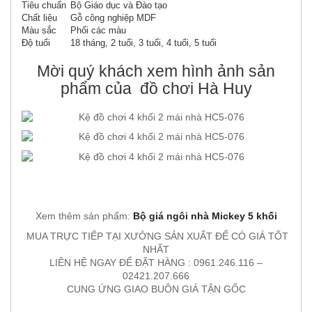
Tiêu chuẩn
Bộ Giáo dục và Đào tạo
Chất liệu
Gỗ công nghiệp MDF
Màu sắc
Phối các màu
Độ tuổi
18 tháng, 2 tuổi, 3 tuổi, 4 tuổi, 5 tuổi
Mời quý khách xem hình ảnh sản
phẩm của đồ chơi Hà Huy
Xem thêm sản phẩm:
Bộ giá ngôi nhà Mickey 5 khối
MUA TRỰC TIẾP TẠI XƯỞNG SẢN XUẤT ĐỂ CÓ GIÁ TỐT
NHẤT
LIÊN HỆ NGAY ĐỂ ĐẶT HÀNG : 0961.246.116 –
02421.207.666
CUNG ỨNG GIAO BUÔN GIÁ TẬN GỐC