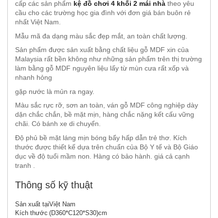
cấp các sản phẩm
kệ đồ chơi 4 khối 2 mái nhà
theo yêu
cầu cho các trường học gia đình với đơn giá bán buôn rẻ
nhất Việt Nam.
Mẫu mã đa dạng màu sắc đẹp mắt, an toàn chất lượng.
Sản phẩm được sản xuất bằng chất liệu gỗ MDF xin của
Malaysia rất bền không như những sản phẩm trên thị trường
làm bằng gỗ MDF nguyên liệu lấy từ mùn cưa rất xốp và
nhanh hỏng
gặp nước là mủn ra ngay.
Màu sắc rực rỡ, sơn an toàn, ván gỗ MDF công nghiệp dày
dặn chắc chắn, bề mặt mịn, hàng chắc nặng kết cấu vững
chãi. Có bánh xe di chuyển.
Độ phủ bề mặt láng mịn bóng bẩy hấp dẫn trẻ thơ. Kích
thước được thiết kế dựa trên chuẩn của Bộ Y tế và Bộ Giáo
dục về độ tuổi mầm non. Hàng có bảo hành. giá cả cạnh
tranh .
Thông số kỹ thuật
Sản xuất tại
Việt Nam
Kích thước
(D360*C120*S30)cm