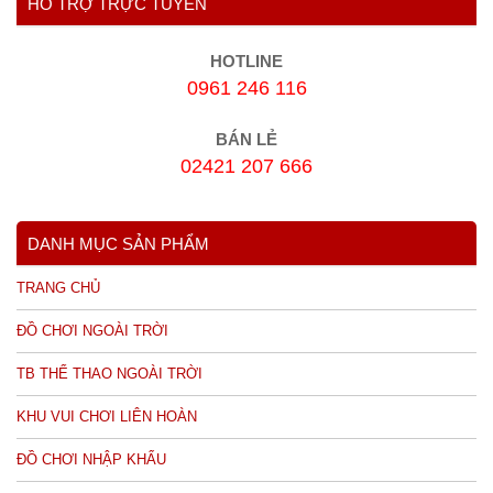
HỖ TRỢ TRỰC TUYẾN
HOTLINE
0961 246 116
BÁN LẺ
02421 207 666
DANH MỤC SẢN PHẨM
TRANG CHỦ
ĐỒ CHƠI NGOÀI TRỜI
TB THỂ THAO NGOÀI TRỜI
KHU VUI CHƠI LIÊN HOÀN
ĐỒ CHƠI NHẬP KHẨU