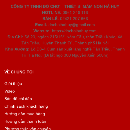
CÔNG TY TNHH ĐỒ CHƠI - THIẾT BỊ MẦM NON HÀ HUY
HOTLINE:
0961.246.116
BÁN LẺ:
02421.207.666
Email:
dochoihahuy@gmail.com
Website:
https://dochoihahuy.com
Địa Chỉ:
Số 20, ngách 215/16/1 xóm Cầu, thôn Triều Khúc, Xã
Tân Triều, Huyện Thanh Trì, Thành phố Hà Nội
Kho Xưởng:
Lô D3-4 Cụm sản xuất làng nghề Tân Triều, Thanh
Trì, Hà Nội. (Đi tắt ngõ 300 Nguyễn Xiển 500m)
VỀ CHÚNG TÔI
Giới thiệu
Video
Bản đồ chỉ dẫn
Chính sách khách hàng
Hướng dẫn mua hàng
Hướng dẫn thanh toán
Phương thức vận chuyển