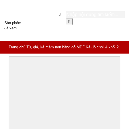
Sản phẩm
đã xem
Trang chủ
Tủ, giá, kệ mầm non bằng gỗ MDF
Kệ đồ chơi 4 khối 2
mái nhà HC5-076