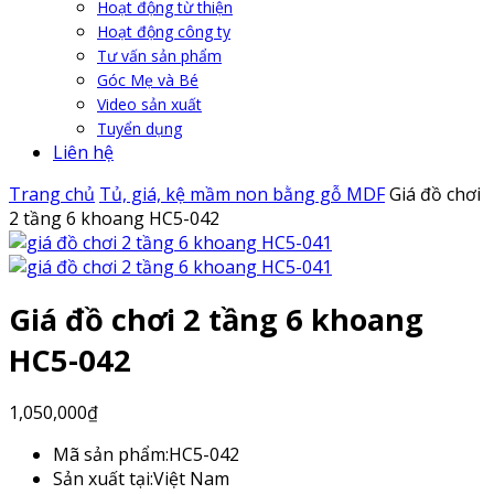
Hoạt động từ thiện
Hoạt động công ty
Tư vấn sản phẩm
Góc Mẹ và Bé
Video sản xuất
Tuyển dụng
Liên hệ
Trang chủ
Tủ, giá, kệ mầm non bằng gỗ MDF
Giá đồ chơi
2 tầng 6 khoang HC5-042
Giá đồ chơi 2 tầng 6 khoang
HC5-042
1,050,000
₫
Mã sản phẩm:
HC5-042
Sản xuất tại:
Việt Nam