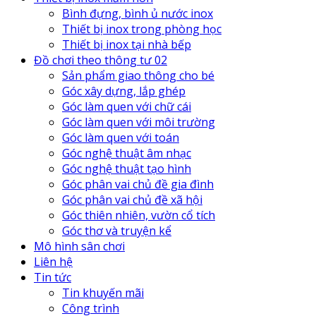
Bình đựng, bình ủ nước inox
Thiết bị inox trong phòng học
Thiết bị inox tại nhà bếp
Đồ chơi theo thông tư 02
Sản phẩm giao thông cho bé
Góc xây dựng, lắp ghép
Góc làm quen với chữ cái
Góc làm quen với môi trường
Góc làm quen với toán
Góc nghệ thuật âm nhạc
Góc nghệ thuật tạo hình
Góc phân vai chủ đề gia đình
Góc phân vai chủ đề xã hội
Góc thiên nhiên, vườn cổ tích
Góc thơ và truyện kể
Mô hình sân chơi
Liên hệ
Tin tức
Tin khuyến mãi
Công trình