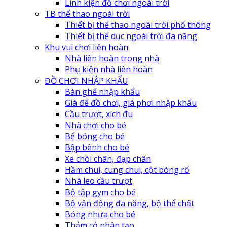
Linh kiện đồ chơi ngoài trời
TB thể thao ngoài trời
Thiết bị thể thao ngoài trời phổ thông
Thiết bị thể dục ngoài trời đa năng
Khu vui chơi liên hoàn
Nhà liên hoàn trong nhà
Phụ kiện nhà liên hoàn
ĐỒ CHƠI NHẬP KHẨU
Bàn ghế nhập khẩu
Giá để đồ chơi, giá phơi nhập khẩu
Cầu trượt, xích đu
Nhà chơi cho bé
Bể bóng cho bé
Bập bênh cho bé
Xe chòi chân, đạp chân
Hầm chui, cung chui, cột bóng rổ
Nhà leo cầu trượt
Bộ tập gym cho bé
Bộ vận động đa năng, bộ thể chất
Bóng nhựa cho bé
Thảm cỏ nhân tạo