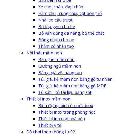
Bập bênh cho bé
Xe chòi chân, đạp chân
Hầm chui, cung chui, cột bóng rổ
Nhà leo cầu trượt
Bộ tập gym cho bé
Bộ vận động đa năng, bộ thể chất
Bóng nhựa cho bé
Thảm cỏ nhân tạo
Nội thất mầm non
Bàn ghế mầm non
Giường ngủ mầm non
Bảng, giá vẽ, hàng rào
Tủ, giá, kệ mầm non bằng gỗ tự nhiên
Tủ, giá, kệ mầm non bằng gỗ MDF
Tủ sắt – tủ tài liệu bằng sắt
Thiết bị inox mầm non
Bình đựng, bình ủ nước inox
Thiết bị inox trong phòng học
Thiết bị inox tại nhà bếp
Thiết bị y tế
Đồ chơi theo thông tư 02