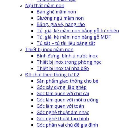
Nội thất mầm non
Bàn ghế mầm non
Giường ngủ mầm non
Bảng, giá vẽ, hàng rào
Tủ, giá, kệ mầm non bằng gỗ tự nhiên
Tủ, giá, kệ mầm non bằng gỗ MDF
Tủ sắt – tủ tài liệu bằng sắt
Thiết bị inox mầm non
Bình đựng, bình ủ nước inox
Thiết bị inox trong phòng học
Thiết bị inox tại nhà bếp
Đồ chơi theo thông tư 02
Sản phẩm giao thông cho bé
Góc xây dựng, lắp ghép
Góc làm quen với chữ cái
Góc làm quen với môi trường
Góc làm quen với toán
Góc nghệ thuật âm nhạc
Góc nghệ thuật tạo hình
Góc phân vai chủ đề gia đình