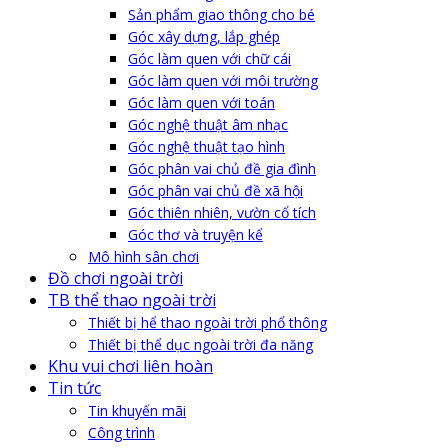
Sản phẩm giao thông cho bé
Góc xây dựng, lắp ghép
Góc làm quen với chữ cái
Góc làm quen với môi trường
Góc làm quen với toán
Góc nghệ thuật âm nhạc
Góc nghệ thuật tạo hình
Góc phân vai chủ đề gia đình
Góc phân vai chủ đề xã hội
Góc thiên nhiên, vườn cổ tích
Góc thơ và truyện kể
Mô hình sân chơi
Đồ chơi ngoài trời
TB thể thao ngoài trời
Thiết bị hể thao ngoài trời phổ thông
Thiết bị thể dục ngoài trời đa năng
Khu vui chơi liên hoàn
Tin tức
Tin khuyến mãi
Công trình