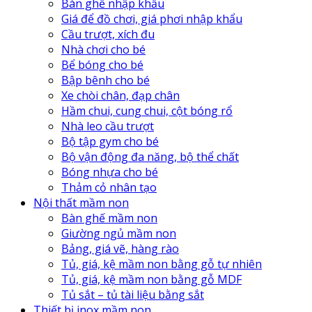
Bàn ghế nhập khẩu
Giá để đồ chơi, giá phơi nhập khẩu
Cầu trượt, xích đu
Nhà chơi cho bé
Bể bóng cho bé
Bập bênh cho bé
Xe chòi chân, đạp chân
Hầm chui, cung chui, cột bóng rổ
Nhà leo cầu trượt
Bộ tập gym cho bé
Bộ vận động đa năng, bộ thể chất
Bóng nhựa cho bé
Thảm cỏ nhân tạo
Nội thất mầm non
Bàn ghế mầm non
Giường ngủ mầm non
Bảng, giá vẽ, hàng rào
Tủ, giá, kệ mầm non bằng gỗ tự nhiên
Tủ, giá, kệ mầm non bằng gỗ MDF
Tủ sắt – tủ tài liệu bằng sắt
Thiết bị inox mầm non