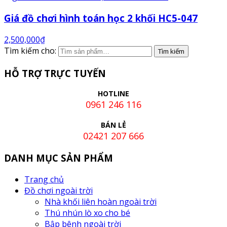
Giá đồ chơi hình toán học 2 khối HC5-047
2,500,000
₫
Tìm kiếm cho:
HỖ TRỢ TRỰC TUYẾN
HOTLINE
0961 246 116
BÁN LẺ
02421 207 666
DANH MỤC SẢN PHẨM
Trang chủ
Đồ chơi ngoài trời
Nhà khối liên hoàn ngoài trời
Thú nhún lò xo cho bé
Bập bênh ngoài trời