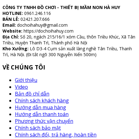
CÔNG TY TNHH ĐỒ CHƠI - THIẾT BỊ MẦM NON HÀ HUY
HOTLINE:
0961.246.116
BÁN LẺ:
02421.207.666
Email:
dochoihahuy@gmail.com
Website:
https://dochoihahuy.com
Địa Chỉ:
Số 20, ngách 215/16/1 xóm Cầu, thôn Triều Khúc, Xã Tân
Triều, Huyện Thanh Trì, Thành phố Hà Nội
Kho Xưởng:
Lô D3-4 Cụm sản xuất làng nghề Tân Triều, Thanh
Trì, Hà Nội. (Đi tắt ngõ 300 Nguyễn Xiển 500m)
VỀ CHÚNG TÔI
Giới thiệu
Video
Bản đồ chỉ dẫn
Chính sách khách hàng
Hướng dẫn mua hàng
Hướng dẫn thanh toán
Phương thức vận chuyển
Chính sách bảo mật
Chính sách đổi, trả hàng, hoàn tiền