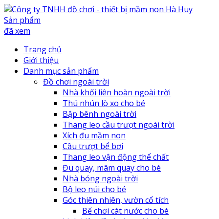
Sản phẩm
đã xem
Trang chủ
Giới thiệu
Danh mục sản phẩm
Đồ chơi ngoài trời
Nhà khối liên hoàn ngoài trời
Thú nhún lò xo cho bé
Bập bênh ngoài trời
Thang leo cầu trượt ngoài trời
Xích đu mầm non
Cầu trượt bể bơi
Thang leo vận động thể chất
Đu quay, mâm quay cho bé
Nhà bóng ngoài trời
Bộ leo núi cho bé
Góc thiên nhiên, vườn cổ tích
Bể chơi cát nước cho bé