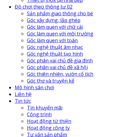
Đồ chơi theo thông tư 02
Sản phẩm giao thông cho bé
Góc xây dựng, lắp ghép
Góc làm quen với chữ cái
Góc làm quen với môi trường
Góc làm quen với toán
Góc nghệ thuật âm nhạc
Góc nghệ thuật tạo hình
Góc phân vai chủ đề gia đình
Góc phân vai chủ đề xã hội
Góc thiên nhiên, vườn cổ tích
Góc thơ và truyện kể
Mô hình sân chơi
Liên hệ
Tin tức
Tin khuyến mãi
Công trình
Hoạt động từ thiện
Hoạt động công ty
Tư vấn sản phẩm