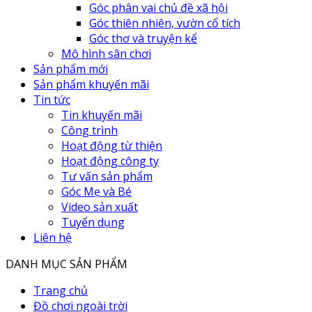
Góc phân vai chủ đề xã hội
Góc thiên nhiên, vườn cổ tích
Góc thơ và truyện kể
Mô hình sân chơi
Sản phẩm mới
Sản phẩm khuyến mãi
Tin tức
Tin khuyến mãi
Công trình
Hoạt động từ thiện
Hoạt động công ty
Tư vấn sản phẩm
Góc Mẹ và Bé
Video sản xuất
Tuyển dụng
Liên hệ
DANH MỤC SẢN PHẨM
Trang chủ
Đồ chơi ngoài trời