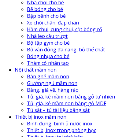
Nhà chơi cho bé
Bể bóng cho bé
Bập bênh cho bé
Xe chòi chân, đạp chân
Hầm chui, cung chui, cột bóng rổ
Nhà leo cầu trượt
Bộ tập gym cho bé
Bộ vận động đa năng, bộ thể chất
Bóng nhựa cho bé
Thảm cỏ nhân tạo
Nội thất mầm non
Bàn ghế mầm non
Giường ngủ mầm non
Bảng, giá vẽ, hàng rào
Tủ, giá, kệ mầm non bằng gỗ tự nhiên
Tủ, giá, kệ mầm non bằng gỗ MDF
Tủ sắt – tủ tài liệu bằng sắt
Thiết bị inox mầm non
Bình đựng, bình ủ nước inox
Thiết bị inox trong phòng học
Thiết bị inox tại nhà bếp