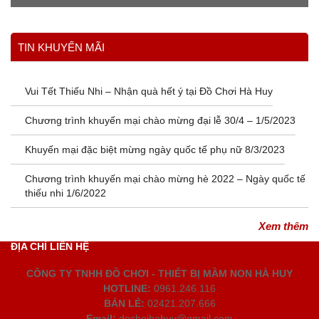
Xem thêm
TIN KHUYẾN MÃI
Vui Tết Thiếu Nhi – Nhận quà hết ý tại Đồ Chơi Hà Huy
Chương trình khuyến mại chào mừng đại lễ 30/4 – 1/5/2023
Khuyến mại đặc biệt mừng ngày quốc tế phụ nữ 8/3/2023
Chương trình khuyến mại chào mừng hè 2022 – Ngày quốc tế
thiếu nhi 1/6/2022
Xem thêm
ĐỊA CHỈ LIÊN HỆ
CÔNG TY TNHH ĐỒ CHƠI - THIẾT BỊ MẦM NON HÀ HUY
HOTLINE:
0961.246.116
BÁN LẺ:
02421.207.666
Email:
dochoihahuy@gmail.com