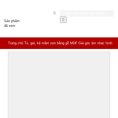
Sản phẩm
đã xem
Trang chủ
Tủ, giá, kệ mầm non bằng gỗ MDF
Giá góc âm nhạc hình
cây đàn 4 tầng HC5-014