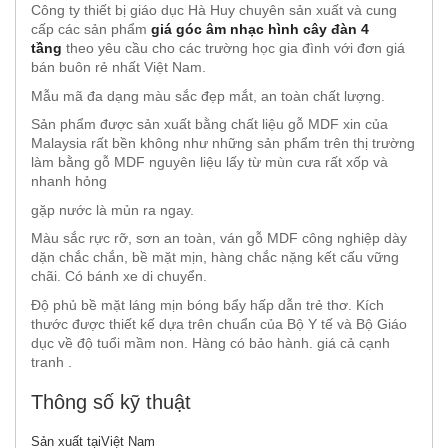
Công ty thiết bị giáo dục Hà Huy chuyên sản xuất và cung
cấp các sản phẩm
giá góc âm nhạc hình cây đàn 4
tầng
theo yêu cầu cho các trường học gia đình với đơn giá
bán buôn rẻ nhất Việt Nam.
Mẫu mã đa dạng màu sắc đẹp mắt, an toàn chất lượng.
Sản phẩm được sản xuất bằng chất liệu gỗ MDF xin của
Malaysia rất bền không như những sản phẩm trên thị trường
làm bằng gỗ MDF nguyên liệu lấy từ mùn cưa rất xốp và
nhanh hỏng
gặp nước là mủn ra ngay.
Màu sắc rực rỡ, sơn an toàn, ván gỗ MDF công nghiệp dày
dặn chắc chắn, bề mặt mịn, hàng chắc nặng kết cấu vững
chãi. Có bánh xe di chuyển.
Độ phủ bề mặt láng mịn bóng bẩy hấp dẫn trẻ thơ. Kích
thước được thiết kế dựa trên chuẩn của Bộ Y tế và Bộ Giáo
dục về độ tuổi mầm non. Hàng có bảo hành. giá cả cạnh
tranh .
Thông số kỹ thuật
Sản xuất tại
Việt Nam