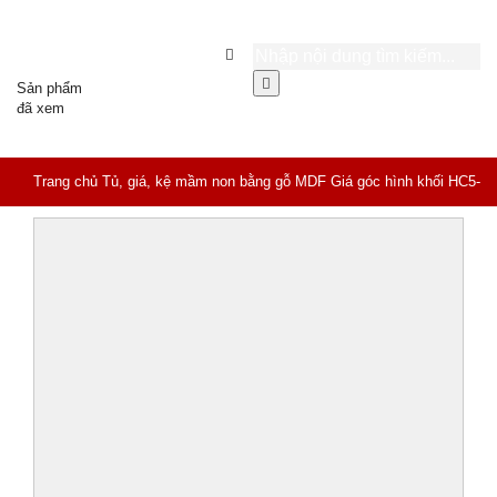
Sản phẩm
đã xem
Trang chủ
Tủ, giá, kệ mầm non bằng gỗ MDF
Giá góc hình khối HC5-
046