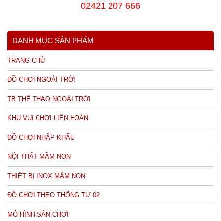
02421 207 666
DANH MỤC SẢN PHẨM
TRANG CHỦ
ĐỒ CHƠI NGOÀI TRỜI
TB THỂ THAO NGOÀI TRỜI
KHU VUI CHƠI LIÊN HOÀN
ĐỒ CHƠI NHẬP KHẨU
NỘI THẤT MẦM NON
THIẾT BỊ INOX MẦM NON
ĐỒ CHƠI THEO THÔNG TƯ 02
MÔ HÌNH SÂN CHƠI