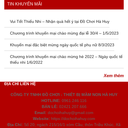
Xem thêm
TIN KHUYẾN MÃI
Vui Tết Thiếu Nhi – Nhận quà hết ý tại Đồ Chơi Hà Huy
Chương trình khuyến mại chào mừng đại lễ 30/4 – 1/5/2023
Khuyến mại đặc biệt mừng ngày quốc tế phụ nữ 8/3/2023
Chương trình khuyến mại chào mừng hè 2022 – Ngày quốc tế
thiếu nhi 1/6/2022
Xem thêm
ĐỊA CHỈ LIÊN HỆ
CÔNG TY TNHH ĐỒ CHƠI - THIẾT BỊ MẦM NON HÀ HUY
HOTLINE:
0961.246.116
BÁN LẺ:
02421.207.666
Email:
dochoihahuy@gmail.com
Website:
https://dochoihahuy.com
Địa Chỉ:
Số 20, ngách 215/16/1 xóm Cầu, thôn Triều Khúc, Xã