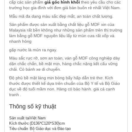
cấp các sản phẩm
giá góc hình khối
theo yêu cầu cho các
trường học gia đình với đơn giá bán buôn rẻ nhất Việt Nam.
Mẫu mã đa dạng màu sắc đẹp mắt, an toàn chất lượng.
Sản phẩm được sản xuất bằng chất liệu gỗ MDF xin của
Malaysia rất bền không như những sản phẩm trên thị trường
làm bằng gỗ MDF nguyên liệu lấy từ mùn cưa rất xốp và
nhanh hỏng
gặp nước là mủn ra ngay.
Màu sắc rực rỡ, sơn an toàn, ván gỗ MDF công nghiệp dày
dặn chắc chắn, bề mặt mịn, hàng chắc nặng kết cấu vững
chãi. Có bánh xe di chuyển.
Độ phủ bề mặt láng mịn bóng bẩy hấp dẫn trẻ thơ. Kích
thước được thiết kế dựa trên chuẩn của Bộ Y tế và Bộ Giáo
dục về độ tuổi mầm non. Hàng có bảo hành. giá cả cạnh
tranh .
Thông số kỹ thuật
Sản xuất tại
Việt Nam
Kích thước
(D136*C120*S30)cm
Tiêu chuẩn
Bộ Giáo dục và Đào tạo