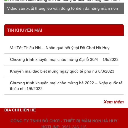
Video sản xuất thang leo vận động tứ diện đa năng mầm non
Xem thêm
TIN KHUYẾN MÃI
Vui Tết Thiếu Nhi – Nhận quà hết ý tại Đồ Chơi Hà Huy
Chương trình khuyến mại chào mừng đại lễ 30/4 – 1/5/2023
Khuyến mại đặc biệt mừng ngày quốc tế phụ nữ 8/3/2023
Chương trình khuyến mại chào mừng hè 2022 – Ngày quốc tế
thiếu nhi 1/6/2022
Xem thêm
ĐỊA CHỈ LIÊN HỆ
CÔNG TY TNHH ĐỒ CHƠI - THIẾT BỊ MẦM NON HÀ HUY
HOTLINE:
0961.246.116