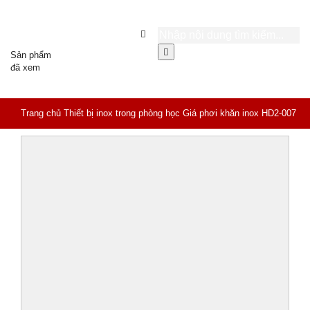
Sản phẩm
đã xem
Trang chủ
Thiết bị inox trong phòng học
Giá phơi khăn inox HD2-007