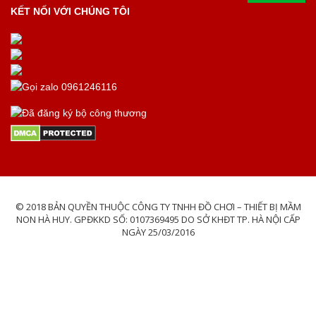
KẾT NỐI VỚI CHÚNG TÔI
© 2018 BẢN QUYỀN THUỘC CÔNG TY TNHH ĐỒ CHƠI – THIẾT BỊ MẦM
NON HÀ HUY. GPĐKKD SỐ: 0107369495 DO SỞ KHĐT TP. HÀ NỘI CẤP
NGÀY 25/03/2016