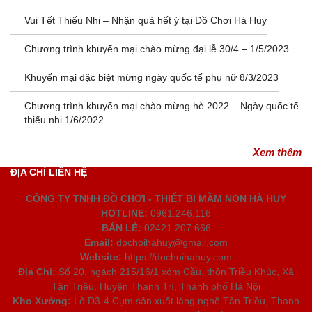
Vui Tết Thiếu Nhi – Nhận quà hết ý tại Đồ Chơi Hà Huy
Chương trình khuyến mại chào mừng đại lễ 30/4 – 1/5/2023
Khuyến mại đặc biệt mừng ngày quốc tế phụ nữ 8/3/2023
Chương trình khuyến mại chào mừng hè 2022 – Ngày quốc tế
thiếu nhi 1/6/2022
Xem thêm
ĐỊA CHỈ LIÊN HỆ
CÔNG TY TNHH ĐỒ CHƠI - THIẾT BỊ MẦM NON HÀ HUY
HOTLINE:
0961.246.116
BÁN LẺ:
02421.207.666
Email:
dochoihahuy@gmail.com
Website:
https://dochoihahuy.com
Địa Chỉ:
Số 20, ngách 215/16/1 xóm Cầu, thôn Triều Khúc, Xã
Tân Triều, Huyện Thanh Trì, Thành phố Hà Nội
Kho Xưởng:
Lô D3-4 Cụm sản xuất làng nghề Tân Triều, Thanh