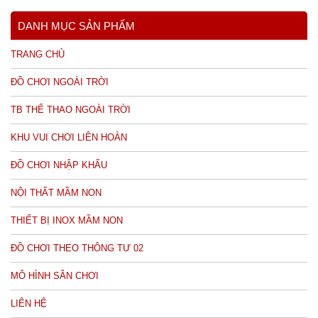
DANH MỤC SẢN PHẨM
TRANG CHỦ
ĐỒ CHƠI NGOÀI TRỜI
TB THỂ THAO NGOÀI TRỜI
KHU VUI CHƠI LIÊN HOÀN
ĐỒ CHƠI NHẬP KHẨU
NỘI THẤT MẦM NON
THIẾT BỊ INOX MẦM NON
ĐỒ CHƠI THEO THÔNG TƯ 02
MÔ HÌNH SÂN CHƠI
LIÊN HỆ