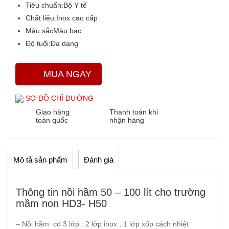
Tiêu chuẩn:
Bộ Y tế
Chất liệu:
Inox cao cấp
Màu sắc
Màu bạc
Độ tuổi:
Đa dạng
MUA NGAY
SƠ ĐỒ CHỈ ĐƯỜNG
Giao hàng
Thanh toán khi
toàn quốc
nhận hàng
Mô tả sản phẩm
Đánh giá
Thông tin nồi hầm 50 – 100 lít cho trường
mầm non HD3- H50
– Nồi hầm có 3 lớp : 2 lớp inox , 1 lớp xốp cách nhiệt