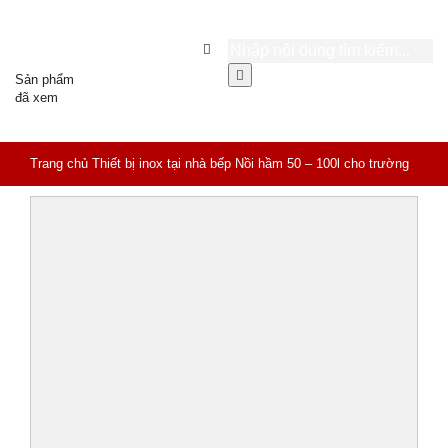
Sản phẩm
đã xem
Trang chủ
Thiết bị inox tại nhà bếp
Nồi hầm 50 – 100l cho trường
mầm non HD3- H50