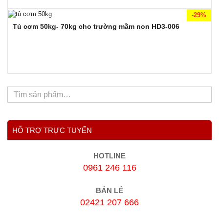
-29%
Tủ cơm 50kg- 70kg cho trường mầm non HD3-006
HỖ TRỢ TRỰC TUYẾN
HOTLINE
0961 246 116
BÁN LẺ
02421 207 666