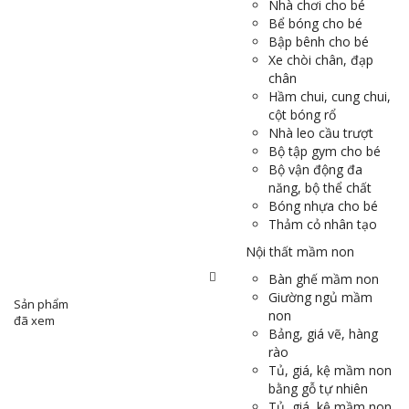
Nhà chơi cho bé
Bể bóng cho bé
Bập bênh cho bé
Xe chòi chân, đạp
chân
Hầm chui, cung chui,
cột bóng rổ
Nhà leo cầu trượt
Bộ tập gym cho bé
Bộ vận động đa
năng, bộ thể chất
Bóng nhựa cho bé
Thảm cỏ nhân tạo
Nội thất mầm non
Bàn ghế mầm non
Giường ngủ mầm
Sản phẩm
non
đã xem
Bảng, giá vẽ, hàng
rào
Tủ, giá, kệ mầm non
bằng gỗ tự nhiên
Tủ, giá, kệ mầm non