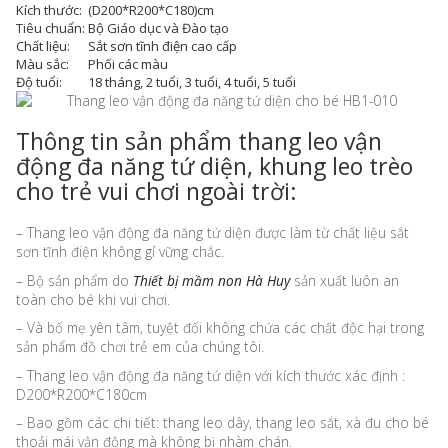
Kích thước:
(D200*R200*C180)cm
Tiêu chuẩn:
Bộ Giáo dục và Đào tạo
Chất liệu:
Sắt sơn tĩnh điện cao cấp
Màu sắc:
Phối các màu
Độ tuổi:
18 tháng, 2 tuổi, 3 tuổi, 4 tuổi, 5 tuổi
Thông tin sản phẩm thang leo vận
động đa năng tứ diện, khung leo trèo
cho trẻ vui chơi ngoài trời:
– Thang leo vận động đa năng tứ diện được làm từ chất liệu sắt
sơn tĩnh điện không gỉ vững chắc.
– Bộ sản phẩm do
Thiết bị mầm non Hà Huy
sản xuất luôn an
toàn cho bé khi vui chơi.
– Và bố mẹ yên tâm, tuyệt đối không chứa các chất độc hại trong
sản phẩm đồ chơi trẻ em của chúng tôi.
– Thang leo vận động đa năng tứ diện với kích thước xác định :
D200*R200*C180cm
– Bao gồm các chi tiết: thang leo dây, thang leo sắt, xà đu cho bé
thoải mái vận động mà không bị nhàm chán.