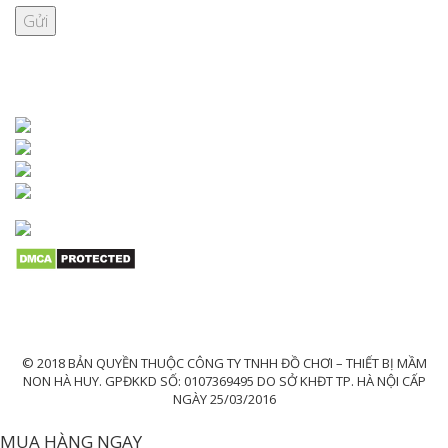
KẾT NỐI VỚI CHÚNG TÔI
© 2018 BẢN QUYỀN THUỘC CÔNG TY TNHH ĐỒ CHƠI – THIẾT BỊ MẦM
NON HÀ HUY. GPĐKKD SỐ: 0107369495 DO SỞ KHĐT TP. HÀ NỘI CẤP
NGÀY 25/03/2016
MUA HÀNG NGAY