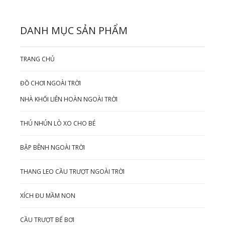
DANH MỤC SẢN PHẨM
TRANG CHỦ
ĐỒ CHƠI NGOÀI TRỜI
NHÀ KHỐI LIÊN HOÀN NGOÀI TRỜI
THÚ NHÚN LÒ XO CHO BÉ
BẬP BÊNH NGOÀI TRỜI
THANG LEO CẦU TRƯỢT NGOÀI TRỜI
XÍCH ĐU MẦM NON
CẦU TRƯỢT BỂ BƠI