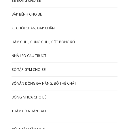
BỂ BÓNG CHO BÉ
BẬP BÊNH CHO BÉ
XE CHÒI CHÂN, ĐẠP CHÂN
HẦM CHUI, CUNG CHUI, CỘT BÓNG RỔ
NHÀ LEO CẦU TRƯỢT
BỘ TẬP GYM CHO BÉ
BỘ VẬN ĐỘNG ĐA NĂNG, BỘ THỂ CHẤT
BÓNG NHỰA CHO BÉ
THẢM CỎ NHÂN TẠO