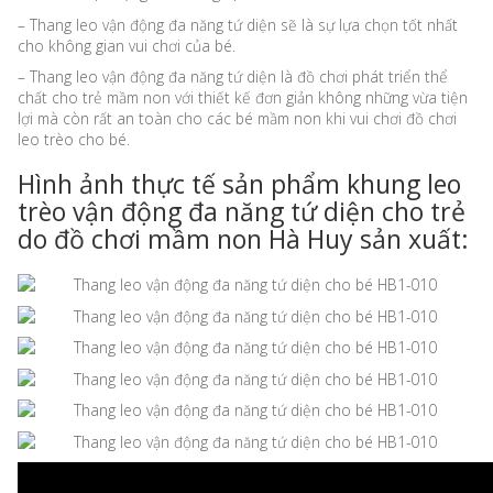
– Thang leo vận động đa năng tứ diện sẽ là sự lựa chọn tốt nhất
cho không gian vui chơi của bé.
– Thang leo vận động đa năng tứ diện là đồ chơi phát triển thể
chất cho trẻ mầm non với thiết kế đơn giản không những vừa tiện
lợi mà còn rất an toàn cho các bé mầm non khi vui chơi đồ chơi
leo trèo cho bé.
Hình ảnh thực tế sản phẩm khung leo
trèo vận động đa năng tứ diện cho trẻ
do đồ chơi mầm non Hà Huy sản xuất: