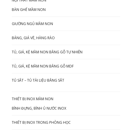
NỘI THẤT MẦM NON
BÀN GHẾ MẦM NON
GIƯỜNG NGỦ MẦM NON
BẢNG, GIÁ VẼ, HÀNG RÀO
TỦ, GIÁ, KỆ MẦM NON BẰNG GỖ TỰ NHIÊN
TỦ, GIÁ, KỆ MẦM NON BẰNG GỖ MDF
TỦ SẮT – TỦ TÀI LIỆU BẰNG SẮT
THIẾT BỊ INOX MẦM NON
BÌNH ĐỰNG, BÌNH Ủ NƯỚC INOX
THIẾT BỊ INOX TRONG PHÒNG HỌC