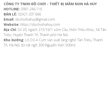
CÔNG TY TNHH ĐỒ CHƠI - THIẾT BỊ MẦM NON HÀ HUY
HOTLINE:
0961.246.116
BÁN LẺ:
02421.207.666
Email:
dochoihahuy@gmail.com
Website:
https://dochoihahuy.com
Địa Chỉ:
Số 20, ngách 215/16/1 xóm Cầu, thôn Triều Khúc, Xã Tân
Triều, Huyện Thanh Trì, Thành phố Hà Nội
Kho Xưởng:
Lô D3-4 Cụm sản xuất làng nghề Tân Triều, Thanh
Trì, Hà Nội. (Đi tắt ngõ 300 Nguyễn Xiển 500m)
VỀ CHÚNG TÔI
Giới thiệu
Video
Bản đồ chỉ dẫn
Chính sách khách hàng
Hướng dẫn mua hàng
Hướng dẫn thanh toán
Phương thức vận chuyển