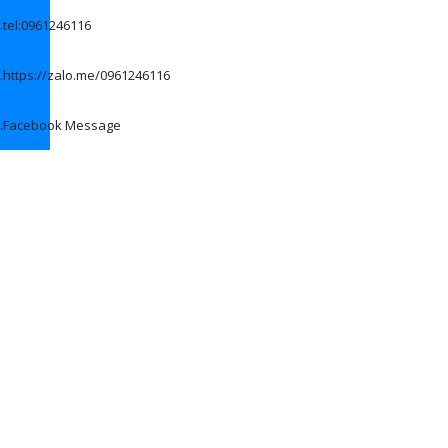
.
tel:0961246116
.
https://zalo.me/0961246116
.
Facebook Message