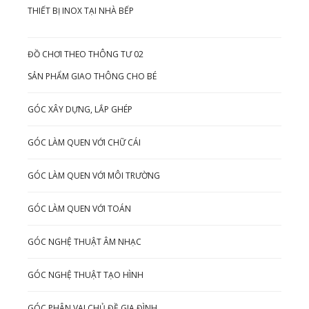
THIẾT BỊ INOX TẠI NHÀ BẾP
ĐỒ CHƠI THEO THÔNG TƯ 02
SẢN PHẨM GIAO THÔNG CHO BÉ
GÓC XÂY DỰNG, LẮP GHÉP
GÓC LÀM QUEN VỚI CHỮ CÁI
GÓC LÀM QUEN VỚI MÔI TRƯỜNG
GÓC LÀM QUEN VỚI TOÁN
GÓC NGHỆ THUẬT ÂM NHẠC
GÓC NGHỆ THUẬT TẠO HÌNH
GÓC PHÂN VAI CHỦ ĐỀ GIA ĐÌNH