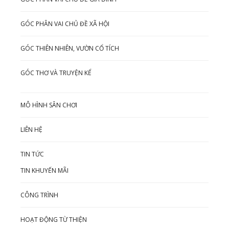
GÓC PHÂN VAI CHỦ ĐỀ XÃ HỘI
GÓC THIÊN NHIÊN, VƯỜN CỔ TÍCH
GÓC THƠ VÀ TRUYỆN KỂ
MÔ HÌNH SÂN CHƠI
LIÊN HỆ
TIN TỨC
TIN KHUYẾN MÃI
CÔNG TRÌNH
HOẠT ĐỘNG TỪ THIỆN