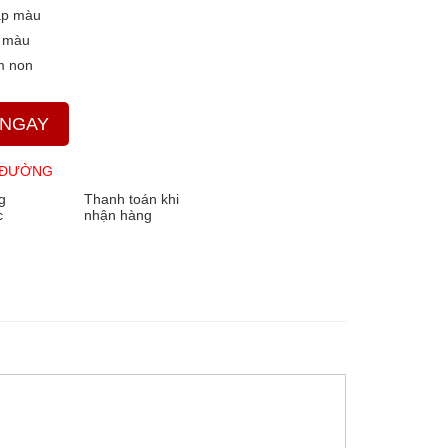
p màu
2 màu
 non
 NGAY
 ĐƯỜNG
g
Thanh toán khi
c
nhận hàng