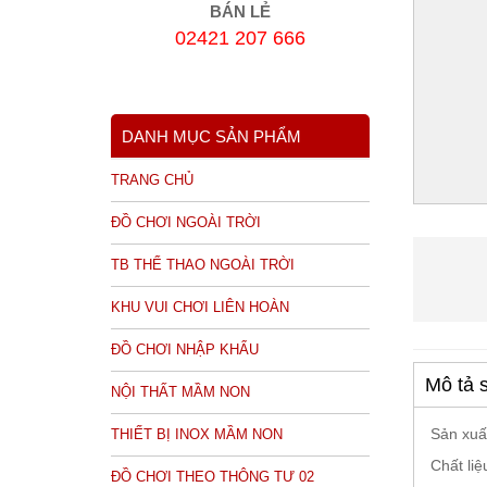
BÁN LẺ
02421 207 666
DANH MỤC SẢN PHẨM
TRANG CHỦ
ĐỒ CHƠI NGOÀI TRỜI
TB THỂ THAO NGOÀI TRỜI
KHU VUI CHƠI LIÊN HOÀN
ĐỒ CHƠI NHẬP KHẨU
Mô tả 
NỘI THẤT MẦM NON
THIẾT BỊ INOX MẦM NON
Sản xuất
Chất li
ĐỒ CHƠI THEO THÔNG TƯ 02