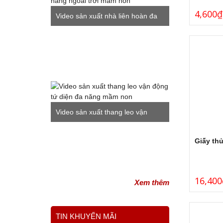
4,600
₫
Video sản xuất nhà liên hoàn đa
năng ngoài trời mầm non
Video sản xuất thang leo vận
động tứ diện đa năng mầm non
Giấy th
16,400
Xem thêm
TIN KHUYẾN MÃI