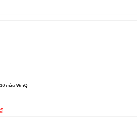
 10 màu WinQ
₫