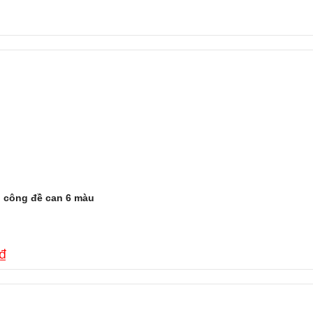
ủ công đề can 6 màu
₫