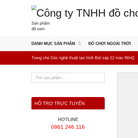
Sản phẩm
đã xem
DANH MỤC SẢN PHẨM
ĐỒ CHƠI NGOÀI TRỜI
Trang chủ
Góc nghệ thuật tạo hình
Bút sáp 12 màu WinQ
HỖ TRỢ TRỰC TUYẾN
HOTLINE
0961 246 116