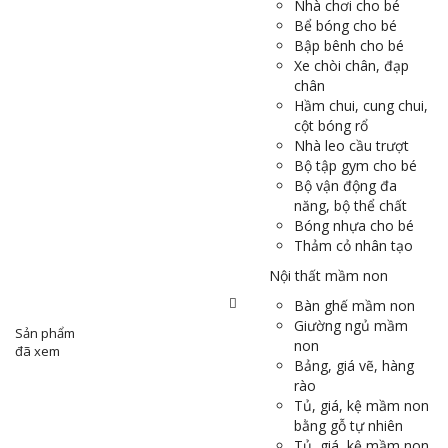
Nhà chơi cho bé
Bể bóng cho bé
Bập bênh cho bé
Xe chòi chân, đạp
chân
Hầm chui, cung chui,
cột bóng rổ
Nhà leo cầu trượt
Bộ tập gym cho bé
Bộ vận động đa
năng, bộ thể chất
Bóng nhựa cho bé
Thảm cỏ nhân tạo
Nội thất mầm non
Bàn ghế mầm non
Giường ngủ mầm
Sản phẩm
non
đã xem
Bảng, giá vẽ, hàng
rào
Tủ, giá, kệ mầm non
bằng gỗ tự nhiên
Tủ, giá, kệ mầm non