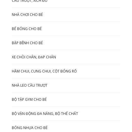
CẦU TRƯỢT, XÍCH ĐU
NHÀ CHƠI CHO BÉ
BỂ BÓNG CHO BÉ
BẬP BÊNH CHO BÉ
XE CHÒI CHÂN, ĐẠP CHÂN
HẦM CHUI, CUNG CHUI, CỘT BÓNG RỔ
NHÀ LEO CẦU TRƯỢT
BỘ TẬP GYM CHO BÉ
BỘ VẬN ĐỘNG ĐA NĂNG, BỘ THỂ CHẤT
BÓNG NHỰA CHO BÉ