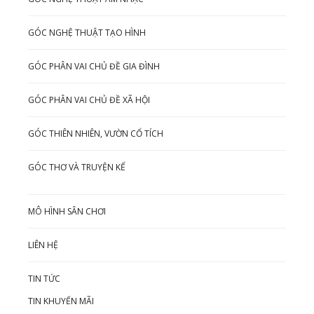
GÓC NGHỆ THUẬT TẠO HÌNH
GÓC PHÂN VAI CHỦ ĐỀ GIA ĐÌNH
GÓC PHÂN VAI CHỦ ĐỀ XÃ HỘI
GÓC THIÊN NHIÊN, VƯỜN CỔ TÍCH
GÓC THƠ VÀ TRUYỆN KỂ
MÔ HÌNH SÂN CHƠI
LIÊN HỆ
TIN TỨC
TIN KHUYẾN MÃI