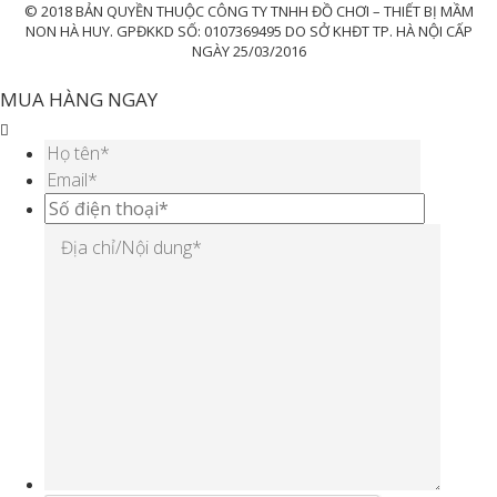
© 2018 BẢN QUYỀN THUỘC CÔNG TY TNHH ĐỒ CHƠI – THIẾT BỊ MẦM
NON HÀ HUY. GPĐKKD SỐ: 0107369495 DO SỞ KHĐT TP. HÀ NỘI CẤP
NGÀY 25/03/2016
MUA HÀNG NGAY