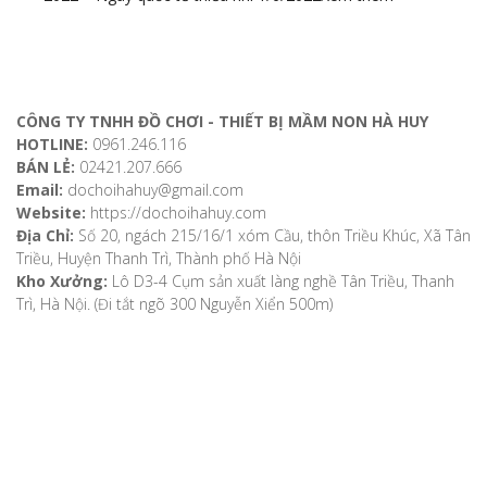
ĐỊA CHỈ LIÊN HỆ
CÔNG TY TNHH ĐỒ CHƠI - THIẾT BỊ MẦM NON HÀ HUY
HOTLINE:
0961.246.116
BÁN LẺ:
02421.207.666
Email:
dochoihahuy@gmail.com
Website:
https://dochoihahuy.com
Địa Chỉ:
Số 20, ngách 215/16/1 xóm Cầu, thôn Triều Khúc, Xã Tân
Triều, Huyện Thanh Trì, Thành phố Hà Nội
Kho Xưởng:
Lô D3-4 Cụm sản xuất làng nghề Tân Triều, Thanh
Trì, Hà Nội. (Đi tắt ngõ 300 Nguyễn Xiển 500m)
VỀ CHÚNG TÔI
Giới thiệu
Video
Bản đồ chỉ dẫn