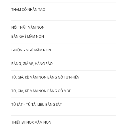
THẢM CỎ NHÂN TẠO
NỘI THẤT MẦM NON
BÀN GHẾ MẦM NON
GIƯỜNG NGỦ MẦM NON
BẢNG, GIÁ VẼ, HÀNG RÀO
TỦ, GIÁ, KỆ MẦM NON BẰNG GỖ TỰ NHIÊN
TỦ, GIÁ, KỆ MẦM NON BẰNG GỖ MDF
TỦ SẮT – TỦ TÀI LIỆU BẰNG SẮT
THIẾT BỊ INOX MẦM NON