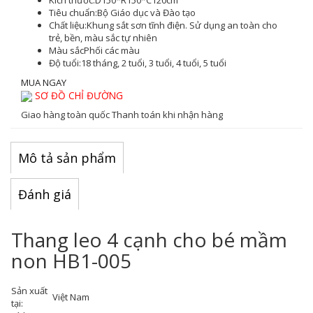
Kích thước:
D150*R150*C120cm
Tiêu chuẩn:
Bộ Giáo dục và Đào tạo
Chất liệu:
Khung sắt sơn tĩnh điện. Sử dụng an toàn cho
trẻ, bền, màu sắc tự nhiên
Màu sắc
Phối các màu
Độ tuổi:
18 tháng, 2 tuổi, 3 tuổi, 4 tuổi, 5 tuổi
MUA NGAY
SƠ ĐỒ CHỈ ĐƯỜNG
Giao hàng toàn quốc
Thanh toán khi nhận hàng
Mô tả sản phẩm
Đánh giá
Thang leo 4 cạnh cho bé mầm
non HB1-005
Sản xuất
Việt Nam
tại: