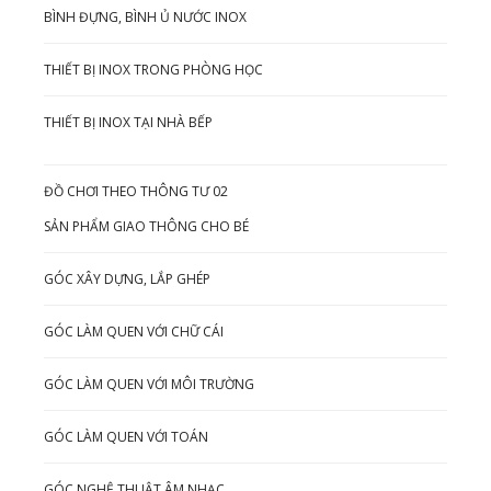
BÌNH ĐỰNG, BÌNH Ủ NƯỚC INOX
THIẾT BỊ INOX TRONG PHÒNG HỌC
THIẾT BỊ INOX TẠI NHÀ BẾP
ĐỒ CHƠI THEO THÔNG TƯ 02
SẢN PHẨM GIAO THÔNG CHO BÉ
GÓC XÂY DỰNG, LẮP GHÉP
GÓC LÀM QUEN VỚI CHỮ CÁI
GÓC LÀM QUEN VỚI MÔI TRƯỜNG
GÓC LÀM QUEN VỚI TOÁN
GÓC NGHỆ THUẬT ÂM NHẠC