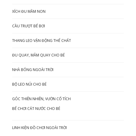
XÍCH ĐU MẦM NON
CẦU TRƯỢT BỂ BƠI
THANG LEO VẬN ĐỘNG THỂ CHẤT
ĐU QUAY, MÂM QUAY CHO BÉ
NHÀ BÓNG NGOÀI TRỜI
BỘ LEO NÚI CHO BÉ
GÓC THIÊN NHIÊN, VƯỜN CỔ TÍCH
BỂ CHƠI CÁT NƯỚC CHO BÉ
LINH KIỆN ĐỒ CHƠI NGOÀI TRỜI