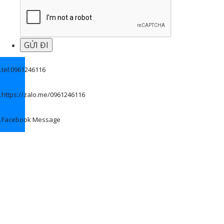
.
tel:0961246116
.
https://zalo.me/0961246116
.
Facebook Message