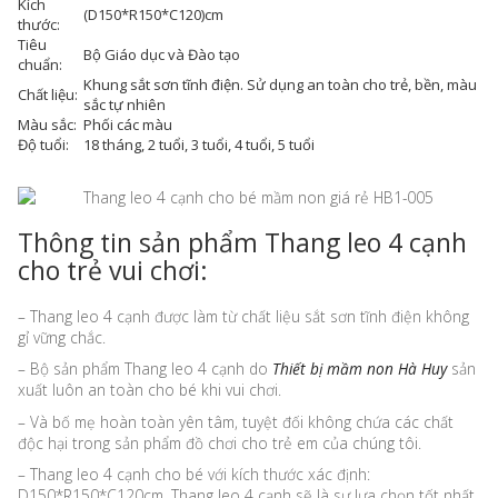
Kích
(D150*R150*C120)cm
thước:
Tiêu
Bộ Giáo dục và Đào tạo
chuẩn:
Khung sắt sơn tĩnh điện. Sử dụng an toàn cho trẻ, bền, màu
Chất liệu:
sắc tự nhiên
Màu sắc:
Phối các màu
Độ tuổi:
18 tháng, 2 tuổi, 3 tuổi, 4 tuổi, 5 tuổi
Thông tin sản phẩm Thang leo 4 cạnh
cho trẻ vui chơi:
– Thang leo 4 cạnh được làm từ chất liệu sắt sơn tĩnh điện không
gỉ vững chắc.
– Bộ sản phẩm Thang leo 4 cạnh do
Thiết bị mầm non Hà Huy
sản
xuất luôn an toàn cho bé khi vui chơi.
– Và bố mẹ hoàn toàn yên tâm, tuyệt đối không chứa các chất
độc hại trong sản phẩm đồ chơi cho trẻ em của chúng tôi.
– Thang leo 4 cạnh cho bé với kích thước xác định:
D150*R150*C120cm, Thang leo 4 cạnh sẽ là sự lựa chọn tốt nhất