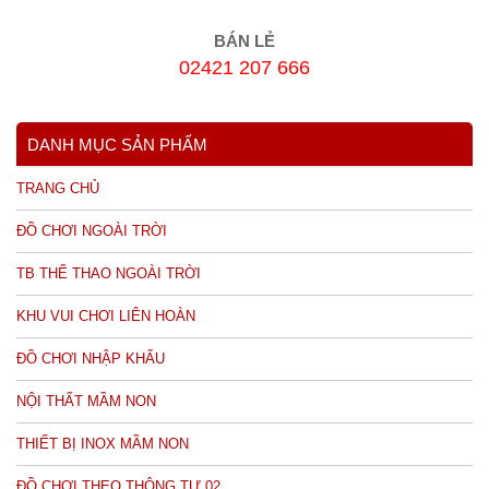
BÁN LẺ
02421 207 666
DANH MỤC SẢN PHẨM
TRANG CHỦ
ĐỒ CHƠI NGOÀI TRỜI
TB THỂ THAO NGOÀI TRỜI
KHU VUI CHƠI LIÊN HOÀN
ĐỒ CHƠI NHẬP KHẨU
NỘI THẤT MẦM NON
THIẾT BỊ INOX MẦM NON
ĐỒ CHƠI THEO THÔNG TƯ 02