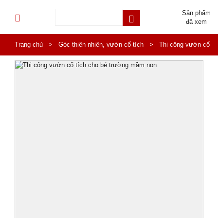
Sản phẩm
đã xem
Trang chủ
>
Góc thiên nhiên, vườn cổ tích
>
Thi công vườn cổ
tích cho bé trường mầm non