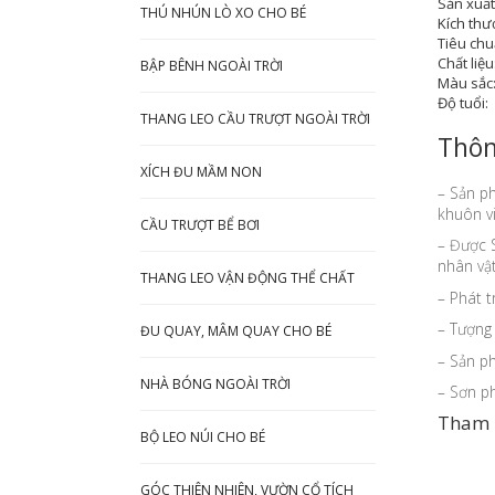
Sản xuất 
THÚ NHÚN LÒ XO CHO BÉ
Kích thư
Tiêu chu
Chất liệu
BẬP BÊNH NGOÀI TRỜI
Màu sắc
Độ tuổi:
THANG LEO CẦU TRƯỢT NGOÀI TRỜI
Thôn
XÍCH ĐU MẦM NON
– Sản 
khuôn vi
CẦU TRƯỢT BỂ BƠI
– Được 
nhân vật
THANG LEO VẬN ĐỘNG THỂ CHẤT
– Phát t
– Tượng 
ĐU QUAY, MÂM QUAY CHO BÉ
– Sản ph
NHÀ BÓNG NGOÀI TRỜI
– Sơn p
Tham k
BỘ LEO NÚI CHO BÉ
GÓC THIÊN NHIÊN, VƯỜN CỔ TÍCH