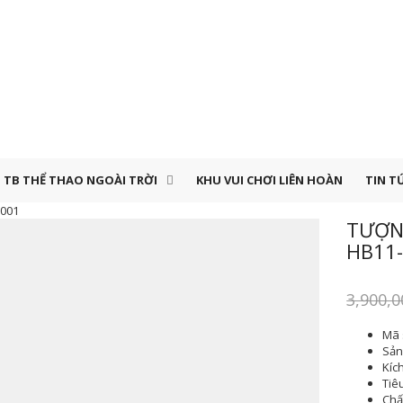
TB THỂ THAO NGOÀI TRỜI
KHU VUI CHƠI LIÊN HOÀN
TIN T
-001
TƯỢN
HB11
3,900,0
Mã 
Sản 
Kíc
Tiê
Chất