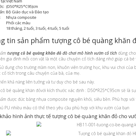
tại:
Việt Nam
ớc:
(D50*R25*C95)cm
ẩn:
Bộ Giáo dục và Đào tạo
:
Nhựa composite
:
Phối các màu
18 tháng, 2 tuổi, 3 tuổi, 4 tuổi, 5 tuổi
g tin sản phẩm tượng cô bé quàng khăn đỏ
phẩm
tượng cô bé quàng khăn đỏ
đồ chơi mô hình vườn cổ tích
dùng cho 
ên gia đình mỗi con vật là một câu chuyện cổ tích đáng nhớ giúp cá bé 
Sử dụng cho trường mầm non, khuôn viên trường học, khu vui chơi của 
 cổ tích trong câu chuyện của bà, của mẹ.
riển khả năng liên tưởng và tư duy cho bé sau này.
cô bé quàng khăn đỏvới kích thước xác định : D50*R25*C95cm sẽ là sự 
ẩm được đức bằng nhựa composite nguyên khối, siêu bền. Phù hợp với thờ
hủ PU nhiều màu có thể theo yêu cầu phù hợp với khu vườn của bạn
hảo hình ảnh thực tế tượng cô bé quàng khăn đỏ cho vư