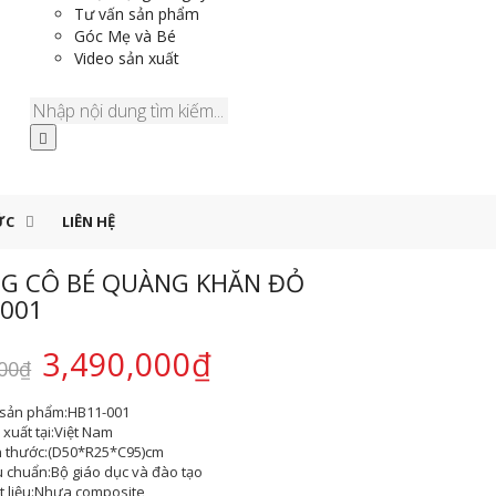
Tư vấn sản phẩm
Góc Mẹ và Bé
Video sản xuất
ỨC
LIÊN HỆ
G CÔ BÉ QUÀNG KHĂN ĐỎ
-001
3,490,000
₫
00
₫
sản phẩm:
HB11-001
xuất tại:
Việt Nam
h thước:
(D50*R25*C95)cm
u chuẩn:
Bộ giáo dục và đào tạo
 liệu:
Nhựa composite