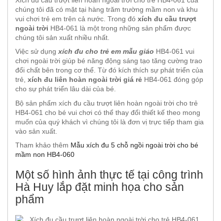
Xích đu cầu trượt liên hoàn ngoài trời cho trẻ HB4-061 của
chúng tôi đã có mặt tại hàng trăm trường mầm non và khu
vui chơi trẻ em trên cả nước. Trong đó
xích đu cầu trượt
ngoài trời
HB4-061 là một trong những sản phẩm được
chúng tôi sản xuất nhiều nhất.
Việc sử dụng
xích đu cho trẻ em mẫu giáo
HB4-061 vui
chơi ngoài trời giúp bé năng động sáng tạo tăng cường trao
đổi chất bên trong cơ thể. Từ đó kích thích sự phát triển của
trẻ,
xích đu liên hoàn ngoài trời giá rẻ
HB4-061 đóng góp
cho sự phát triển lâu dài của bé.
Bộ sản phẩm xích đu cầu trượt liên hoàn ngoài trời cho trẻ
HB4-061 cho bé vui chơi có thể thay đổi thiết kế theo mong
muốn của quý khách vì chúng tôi là đơn vị trực tiếp tham gia
vào sản xuất.
Tham khảo thêm
Mẫu xích đu 5 chỗ ngồi ngoài trời cho bé
mầm non HB4-060
Một số hình ảnh thực tế tại công trình
Hà Huy lắp đặt minh họa cho sản
phẩm