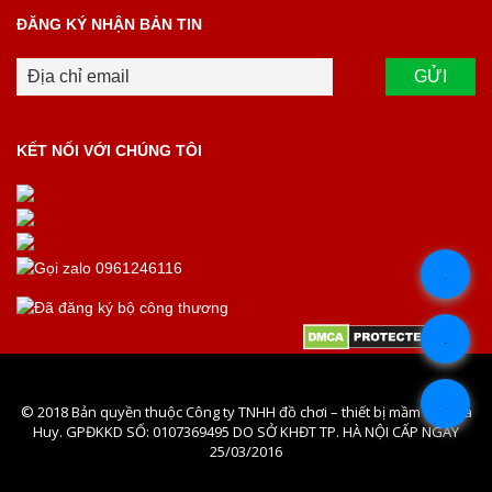
ĐĂNG KÝ NHẬN BẢN TIN
KẾT NỐI VỚI CHÚNG TÔI
.
.
.
© 2018 Bản quyền thuộc Công ty TNHH đồ chơi – thiết bị mầm non Hà
Huy. GPĐKKD SỐ: 0107369495 DO SỞ KHĐT TP. HÀ NỘI CẤP NGÀY
25/03/2016