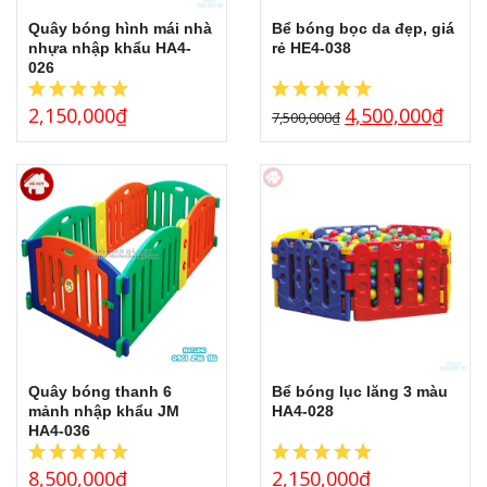
Quây bóng hình mái nhà
Bể bóng bọc da đẹp, giá
THẢM CỎ NHÂN TẠO
GÓC THIÊN NHIÊN, VƯỜN CỔ TÍCH
nhựa nhập khẩu HA4-
rẻ HE4-038
026
GÓC THƠ VÀ TRUYỆN KỂ
2,150,000
₫
4,500,000
₫
7,500,000
₫
Quây bóng thanh 6
Bể bóng lục lăng 3 màu
mảnh nhập khẩu JM
HA4-028
HA4-036
8,500,000
₫
2,150,000
₫