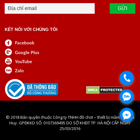
KẾT NỐI VỚI CHÚNG TÔI
.
.
.
© 2018 Bản quyền thuộc Công ty TNHH đồ chơi – thiết bị mầm non Hà
Huy. GPĐKKD SỐ: 0107369495 DO SỞ KHĐT TP. HÀ NỘI CẤP NGÀY
25/03/2016