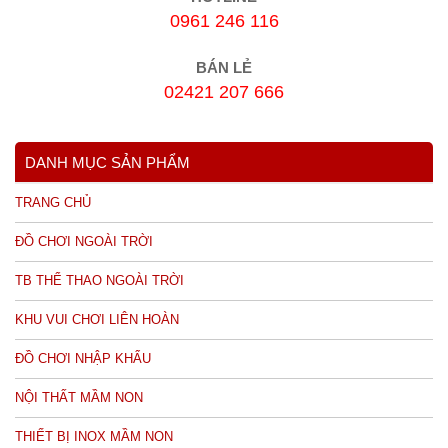
0961 246 116
BÁN LẺ
02421 207 666
DANH MỤC SẢN PHẨM
TRANG CHỦ
ĐỒ CHƠI NGOÀI TRỜI
TB THỂ THAO NGOÀI TRỜI
KHU VUI CHƠI LIÊN HOÀN
ĐỒ CHƠI NHẬP KHẨU
NỘI THẤT MẦM NON
THIẾT BỊ INOX MẦM NON