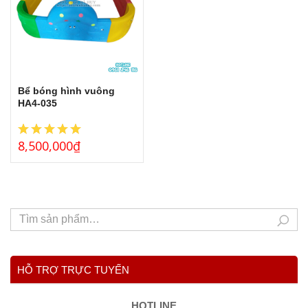
Bể bóng hình vuông
HA4-035
8,500,000
₫
HỖ TRỢ TRỰC TUYẾN
HOTLINE