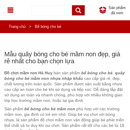
Sản phẩm
đã xem
TRANG CHỦ
Trang chủ
>
Bể bóng cho bé
GIỚI THIỆU
DANH MỤC SẢN PHẨM
Mẫu quây bóng cho bé mầm non đẹp, giá
rẻ nhất cho bạn chọn lựa
SẢN PHẨM MỚI
ĐỒ CHƠI NGOÀI TRỜI
Đồ chơi mầm non
Hà Huy
bán sản phẩm
bể bóng cho bé
,
quây
SẢN PHẨM KHUYẾN MÃI
TB THỂ THAO NGOÀI TRỜI
NHÀ KHỐI LIÊN HOÀN NGOÀI TRỜI
bóng cho bé mầm non nhựa nhập khẩu
cao cấp giá rẻ, đẹp,
chất lượng trên toàn quốc. Sản phẩm được sản xuất bằng nhựa
TIN TỨC
KHU VUI CHƠI LIÊN HOÀN
THÚ NHÚN LÒ XO CHO BÉ
THIẾT BỊ THỂ THAO NGOÀI TRỜI PHỔ THÔNG
cao cấp an toàn cho bé khi sử dụng và tiếp xúc. Dễ dàng lắp đặt
sử dụng an toàn và nhanh chóng, phù hợp với nhiều không gian
LIÊN HỆ
ĐỒ CHƠI NHẬP KHẨU
TIN KHUYẾN MÃI
BẬP BÊNH NGOÀI TRỜI
THIẾT BỊ THỂ DỤC NGOÀI TRỜI ĐA NĂNG
NHÀ LIÊN HOÀN TRONG NHÀ
lớp học trường mầm non, hoặc tại gia đình.
Sản phẩm
bể bóng cho bé mầm non
phù hợp với các trường
NỘI THẤT MẦM NON
CÔNG TRÌNH
THANG LEO CẦU TRƯỢT NGOÀI TRỜI
PHỤ KIỆN NHÀ LIÊN HOÀN
BÀN GHẾ NHẬP KHẨU
mầm non, gia đình có trẻ em nhỏ. Giúp bé vui chơi với bóng
nhựa, là sản phẩm đồ chơi mầm non vận động giúp bé phát triển
thể chất và tư duy khi vui chơi. Sản phẩm rất tốt cho các bé từ 18
THIẾT BỊ INOX MẦM NON
HOẠT ĐỘNG TỪ THIỆN
XÍCH ĐU MẦM NON
GIÁ ĐỂ ĐỒ CHƠI, GIÁ PHƠI NHẬP KHẨU
BÀN GHẾ MẦM NON