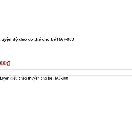
 luyện độ dẻo cơ thể cho bé HA7-003
000
₫