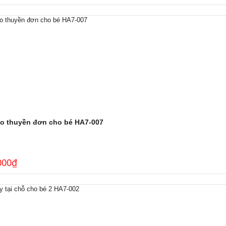
o thuyền đơn cho bé HA7-007
000
₫