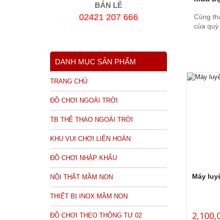
BÁN LẺ
02421 207 666
Cùng th
của quý 
DANH MỤC SẢN PHẨM
TRANG CHỦ
ĐỒ CHƠI NGOÀI TRỜI
TB THỂ THAO NGOÀI TRỜI
KHU VUI CHƠI LIÊN HOÀN
ĐỒ CHƠI NHẬP KHẨU
Máy luy
NỘI THẤT MẦM NON
THIẾT BỊ INOX MẦM NON
2,100,
ĐỒ CHƠI THEO THÔNG TƯ 02