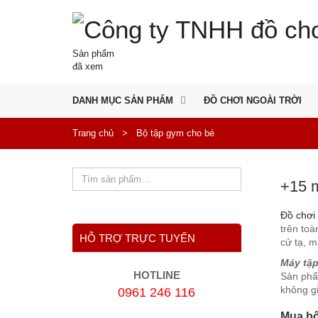
Sản phẩm
đã xem
DANH MỤC SẢN PHẨM
ĐỒ CHƠI NGOÀI TRỜI
Trang chủ
>
Bộ tập gym cho bé
+15 m
Đồ chơi
trên to
HỖ TRỢ TRỰC TUYẾN
cử tạ, m
Máy tậ
HOTLINE
Sản phẩm
không g
0961 246 116
Mua bộ