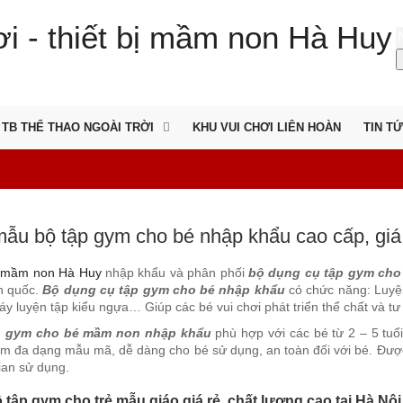
TB THỂ THAO NGOÀI TRỜI
KHU VUI CHƠI LIÊN HOÀN
TIN T
ẫu bộ tập gym cho bé nhập khẩu cao cấp, giá 
 mầm non Hà Huy
nhập khẩu và phân phối
bộ dụng cụ tập gym ch
àn quốc.
Bộ dụng cụ tập gym cho bé nhập khẩu
có chức năng: Luyện
áy luyện tập kiểu ngựa… Giúp các bé vui chơi phát triển thể chất và tư
p gym cho bé mầm non nhập khẩu
phù hợp với các bé từ 2 – 5 tuổ
 đa dạng mẫu mã, dễ dàng cho bé sử dụng, an toàn đối với bé. Được t
ian sử dụng.
 tập gym cho trẻ mẫu giáo giá rẻ, chất lượng cao tại Hà Nộ