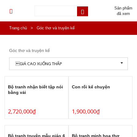
Sản phẩm
đã xem
Trang chủ
>
Góc thơ và truyện kể
Góc thơ và truyện kể
GIÁ CAO XUỐNG THẤP
Bộ tranh nhận biết tập nói
Con rối kể chuyện
bằng vải
2,720,000
₫
1,900,000
₫
Bộ tranh truyện mẫu giáo 4
Bộ tranh minh họa thơ