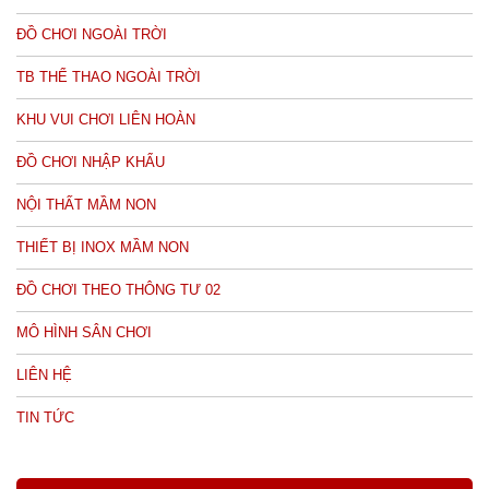
ĐỒ CHƠI NGOÀI TRỜI
TB THỂ THAO NGOÀI TRỜI
KHU VUI CHƠI LIÊN HOÀN
ĐỒ CHƠI NHẬP KHẨU
NỘI THẤT MẦM NON
THIẾT BỊ INOX MẦM NON
ĐỒ CHƠI THEO THÔNG TƯ 02
MÔ HÌNH SÂN CHƠI
LIÊN HỆ
TIN TỨC