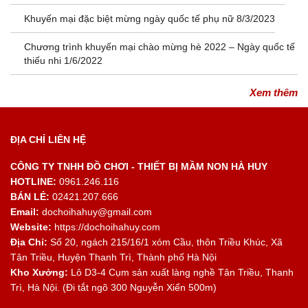
Khuyến mại đặc biệt mừng ngày quốc tế phụ nữ 8/3/2023
Chương trình khuyến mại chào mừng hè 2022 – Ngày quốc tế
thiếu nhi 1/6/2022
Xem thêm
ĐỊA CHỈ LIÊN HỆ
CÔNG TY TNHH ĐỒ CHƠI - THIẾT BỊ MẦM NON HÀ HUY
HOTLINE:
0961.246.116
BÁN LẺ:
02421.207.666
Email:
dochoihahuy@gmail.com
Website:
https://dochoihahuy.com
Địa Chỉ:
Số 20, ngách 215/16/1 xóm Cầu, thôn Triều Khúc, Xã
Tân Triều, Huyện Thanh Trì, Thành phố Hà Nội
Kho Xưởng:
Lô D3-4 Cụm sản xuất làng nghề Tân Triều, Thanh
Trì, Hà Nội. (Đi tắt ngõ 300 Nguyễn Xiển 500m)