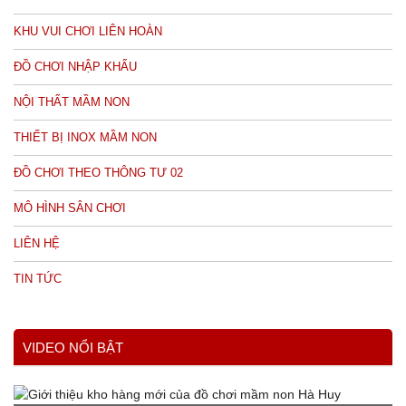
KHU VUI CHƠI LIÊN HOÀN
ĐỒ CHƠI NHẬP KHẨU
NỘI THẤT MẦM NON
THIẾT BỊ INOX MẦM NON
ĐỒ CHƠI THEO THÔNG TƯ 02
MÔ HÌNH SÂN CHƠI
LIÊN HỆ
TIN TỨC
VIDEO NỔI BẬT