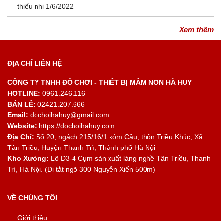
thiếu nhi 1/6/2022
Xem thêm
ĐỊA CHỈ LIÊN HỆ
CÔNG TY TNHH ĐỒ CHƠI - THIẾT BỊ MẦM NON HÀ HUY
HOTLINE:
0961.246.116
BÁN LẺ:
02421.207.666
Email:
dochoihahuy@gmail.com
Website:
https://dochoihahuy.com
Địa Chỉ:
Số 20, ngách 215/16/1 xóm Cầu, thôn Triều Khúc, Xã
Tân Triều, Huyện Thanh Trì, Thành phố Hà Nội
Kho Xưởng:
Lô D3-4 Cụm sản xuất làng nghề Tân Triều, Thanh
Trì, Hà Nội. (Đi tắt ngõ 300 Nguyễn Xiển 500m)
VỀ CHÚNG TÔI
Giới thiệu