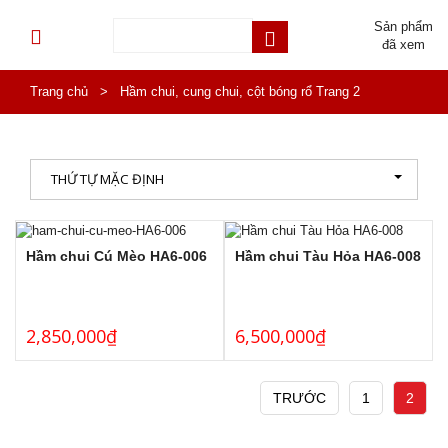
Sản phẩm
đã xem
Trang chủ
>
Hầm chui, cung chui, cột bóng rổ
Trang 2
THỨ TỰ MẶC ĐỊNH
Hầm chui Cú Mèo HA6-006
Hầm chui Tàu Hỏa HA6-008
2,850,000
₫
6,500,000
₫
TRƯỚC
1
2