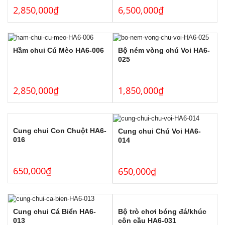
2,850,000
₫
6,500,000
₫
Hầm chui Cú Mèo HA6-006
Bộ ném vòng chú Voi HA6-
025
2,850,000
₫
1,850,000
₫
Cung chui Con Chuột HA6-
Cung chui Chú Voi HA6-
016
014
650,000
₫
650,000
₫
Bộ trò chơi bóng đá/khúc
Cung chui Cá Biển HA6-
côn cầu HA6-031
013