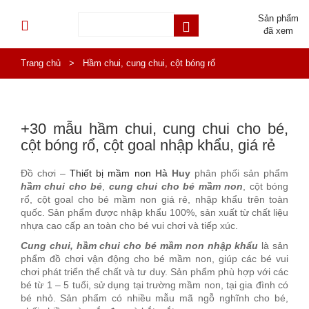
Sản phẩm
đã xem
Trang chủ
>
Hầm chui, cung chui, cột bóng rổ
+30 mẫu hầm chui, cung chui cho bé,
cột bóng rổ, cột goal nhập khẩu, giá rẻ
Đồ chơi –
Thiết bị mầm non
Hà Huy
phân phối sản phẩm
hầm chui cho bé
,
cung chui cho bé mầm non
, cột bóng
rổ, cột goal cho bé mầm non giá rẻ, nhập khẩu trên toàn
quốc. Sản phẩm được nhập khẩu 100%, sản xuất từ chất liệu
nhựa cao cấp an toàn cho bé vui chơi và tiếp xúc.
Cung chui, hầm chui cho bé mầm non nhập khẩu
là sản
phẩm đồ chơi vận động cho bé mầm non, giúp các bé vui
chơi phát triển thể chất và tư duy. Sản phẩm phù hợp với các
bé từ 1 – 5 tuổi, sử dụng tại trường mầm non, tại gia đình có
bé nhỏ. Sản phẩm có nhiều mẫu mã ngỗ nghĩnh cho bé,