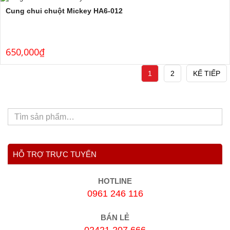
Cung chui chuột Mickey HA6-012
650,000
₫
1
2
KẾ TIẾP
HỖ TRỢ TRỰC TUYẾN
HOTLINE
0961 246 116
BÁN LẺ