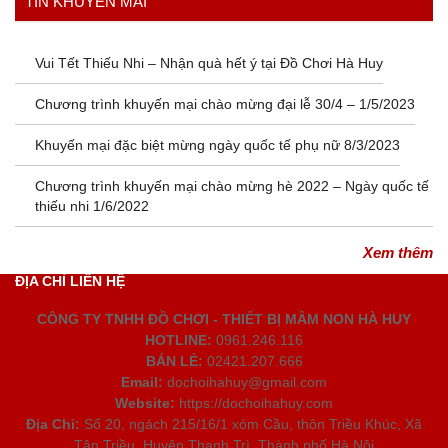
TIN KHUYẾN MÃI
Vui Tết Thiếu Nhi – Nhận quà hết ý tại Đồ Chơi Hà Huy
Chương trình khuyến mại chào mừng đại lễ 30/4 – 1/5/2023
Khuyến mại đặc biệt mừng ngày quốc tế phụ nữ 8/3/2023
Chương trình khuyến mại chào mừng hè 2022 – Ngày quốc tế
thiếu nhi 1/6/2022
Xem thêm
ĐỊA CHỈ LIÊN HỆ
CÔNG TY TNHH ĐỒ CHƠI - THIẾT BỊ MẦM NON HÀ HUY
HOTLINE:
0961.246.116
BÁN LẺ:
02421.207.666
Email:
dochoihahuy@gmail.com
Website:
https://dochoihahuy.com
Địa Chỉ:
Số 20, ngách 215/16/1 xóm Cầu, thôn Triều Khúc, Xã
Tân Triều, Huyện Thanh Trì, Thành phố Hà Nội