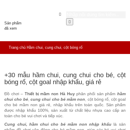
Sản phẩm
đã xem
Trang chủ
Hầm chui, cung chui, cột bóng rổ
+30 mẫu hầm chui, cung chui cho bé, cột
bóng rổ, cột goal nhập khẩu, giá rẻ
Đồ chơi –
Thiết bị mầm non
Hà Huy
phân phối sản phẩm
hầm
chui cho bé
,
cung chui cho bé mầm non
, cột bóng rổ, cột goal
cho bé mầm non giá rẻ, nhập khẩu trên toàn quốc. Sản phẩm
được nhập khẩu 100%, sản xuất từ chất liệu nhựa cao cấp an
toàn cho bé vui chơi và tiếp xúc.
Cung chui, hầm chui cho bé mầm non nhập khẩu
là sản
phẩm đồ chơi vận động cho bé mầm non, giúp các bé vui chơi