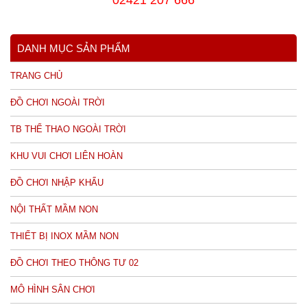
02421 207 666
DANH MỤC SẢN PHẨM
TRANG CHỦ
ĐỒ CHƠI NGOÀI TRỜI
TB THỂ THAO NGOÀI TRỜI
KHU VUI CHƠI LIÊN HOÀN
ĐỒ CHƠI NHẬP KHẨU
NỘI THẤT MẦM NON
THIẾT BỊ INOX MẦM NON
ĐỒ CHƠI THEO THÔNG TƯ 02
MÔ HÌNH SÂN CHƠI