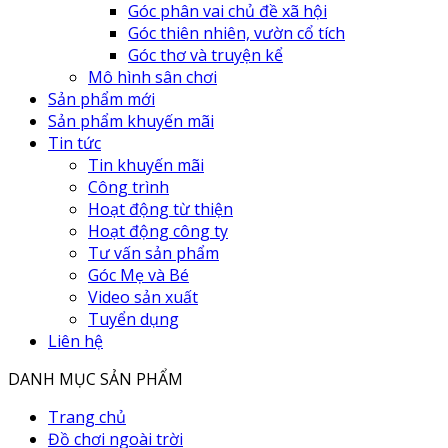
Góc phân vai chủ đề xã hội
Góc thiên nhiên, vườn cổ tích
Góc thơ và truyện kể
Mô hình sân chơi
Sản phẩm mới
Sản phẩm khuyến mãi
Tin tức
Tin khuyến mãi
Công trình
Hoạt động từ thiện
Hoạt động công ty
Tư vấn sản phẩm
Góc Mẹ và Bé
Video sản xuất
Tuyển dụng
Liên hệ
DANH MỤC SẢN PHẨM
Trang chủ
Đồ chơi ngoài trời