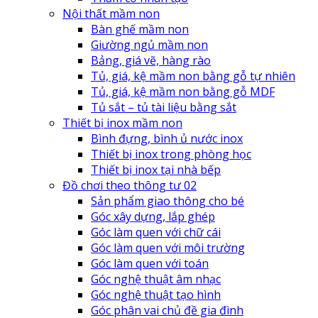
Nội thất mầm non
Bàn ghế mầm non
Giường ngủ mầm non
Bảng, giá vẽ, hàng rào
Tủ, giá, kệ mầm non bằng gỗ tự nhiên
Tủ, giá, kệ mầm non bằng gỗ MDF
Tủ sắt – tủ tài liệu bằng sắt
Thiết bị inox mầm non
Bình đựng, bình ủ nước inox
Thiết bị inox trong phòng học
Thiết bị inox tại nhà bếp
Đồ chơi theo thông tư 02
Sản phẩm giao thông cho bé
Góc xây dựng, lắp ghép
Góc làm quen với chữ cái
Góc làm quen với môi trường
Góc làm quen với toán
Góc nghệ thuật âm nhạc
Góc nghệ thuật tạo hình
Góc phân vai chủ đề gia đình