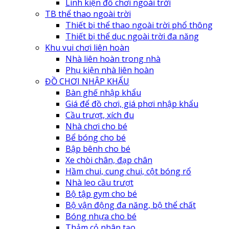
Linh kiện đồ chơi ngoài trời
TB thể thao ngoài trời
Thiết bị thể thao ngoài trời phổ thông
Thiết bị thể dục ngoài trời đa năng
Khu vui chơi liên hoàn
Nhà liên hoàn trong nhà
Phụ kiện nhà liên hoàn
ĐỒ CHƠI NHẬP KHẨU
Bàn ghế nhập khẩu
Giá để đồ chơi, giá phơi nhập khẩu
Cầu trượt, xích đu
Nhà chơi cho bé
Bể bóng cho bé
Bập bênh cho bé
Xe chòi chân, đạp chân
Hầm chui, cung chui, cột bóng rổ
Nhà leo cầu trượt
Bộ tập gym cho bé
Bộ vận động đa năng, bộ thể chất
Bóng nhựa cho bé
Thảm cỏ nhân tạo