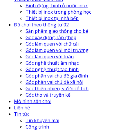
Bình đựng, bình ủ nước inox
Thiết bị inox trong phòng học
Thiết bị inox tại nhà bếp
Đồ chơi theo thông tư 02
Sản phẩm giao thông cho bé
Góc xây dựng, lắp ghép
Góc làm quen với chữ cái
Góc làm quen với môi trường
Góc làm quen với toán
Góc nghệ thuật âm nhạc
Góc nghệ thuật tạo hình
Góc phân vai chủ đề gia đình
Góc phân vai chủ đề xã hội
Góc thiên nhiên, vườn cổ tích
Góc thơ và truyện kể
Mô hình sân chơi
Liên hệ
Tin tức
Tin khuyến mãi
Công trình