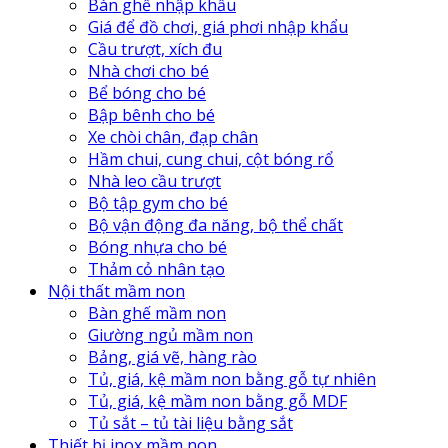
Bàn ghế nhập khẩu
Giá để đồ chơi, giá phơi nhập khẩu
Cầu trượt, xích đu
Nhà chơi cho bé
Bể bóng cho bé
Bập bênh cho bé
Xe chòi chân, đạp chân
Hầm chui, cung chui, cột bóng rổ
Nhà leo cầu trượt
Bộ tập gym cho bé
Bộ vận động đa năng, bộ thể chất
Bóng nhựa cho bé
Thảm cỏ nhân tạo
Nội thất mầm non
Bàn ghế mầm non
Giường ngủ mầm non
Bảng, giá vẽ, hàng rào
Tủ, giá, kệ mầm non bằng gỗ tự nhiên
Tủ, giá, kệ mầm non bằng gỗ MDF
Tủ sắt – tủ tài liệu bằng sắt
Thiết bị inox mầm non