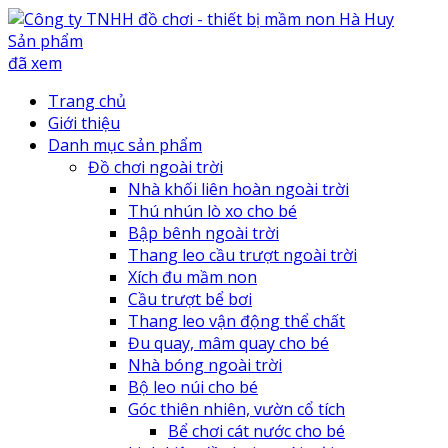
Sản phẩm
đã xem
Trang chủ
Giới thiệu
Danh mục sản phẩm
Đồ chơi ngoài trời
Nhà khối liên hoàn ngoài trời
Thú nhún lò xo cho bé
Bập bênh ngoài trời
Thang leo cầu trượt ngoài trời
Xích đu mầm non
Cầu trượt bể bơi
Thang leo vận động thể chất
Đu quay, mâm quay cho bé
Nhà bóng ngoài trời
Bộ leo núi cho bé
Góc thiên nhiên, vườn cổ tích
Bể chơi cát nước cho bé