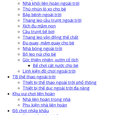
Nhà khối liên hoàn ngoài trời
Thú nhún lò xo cho bé
Bập bênh ngoài trời
Thang leo cầu trượt ngoài trời
Xích đu mầm non
Cầu trượt bể bơi
Thang leo vận động thể chất
Đu quay, mâm quay cho bé
Nhà bóng ngoài trời
Bộ leo núi cho bé
Góc thiên nhiên, vườn cổ tích
Bể chơi cát nước cho bé
Linh kiện đồ chơi ngoài trời
TB thể thao ngoài trời
Thiết bị thể thao ngoài trời phổ thông
Thiết bị thể dục ngoài trời đa năng
Khu vui chơi liên hoàn
Nhà liên hoàn trong nhà
Phụ kiện nhà liên hoàn
Đồ chơi nhập khẩu